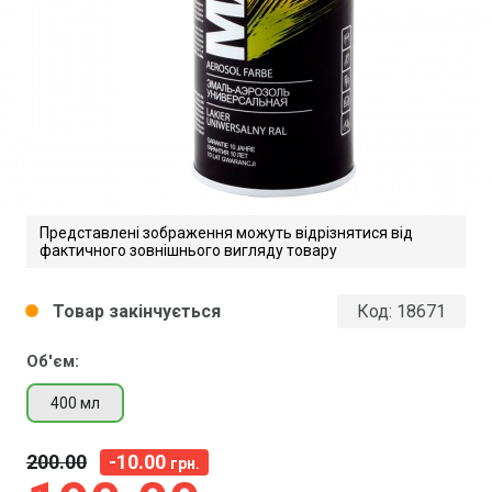
Представлені зображення можуть відрізнятися від
фактичного зовнішнього вигляду товару
Товар закінчується
Код:
18671
circle
Об'єм:
400 мл
200
00
-10.00
грн.