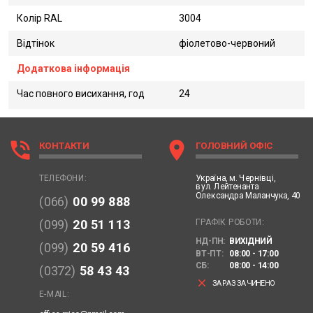
Колір RAL
3004
Відтінок
фіолетово-червоний
Додаткова інформація
Час повного висихання, год
24
phone_in_talk
location_on
КОНТАКТИ
ГОЛОВНИЙ ОФІС
Україна,
м. Чернівці,
ТЕЛЕФОНИ:
вул. Лейтенанта
Олександра Маланчука, 40
(066)
00 99 888
ГРАФІК РОБОТИ:
(099)
20 51 113
НД-ПН:
ВИХІДНИЙ
(099)
20 59 416
ВТ-ПТ:
08:00 - 17:00
СБ:
08:00 - 14:00
(0372)
58 43 43
clear
ЗАРАЗ ЗАЧИНЕНО
E-MAIL: