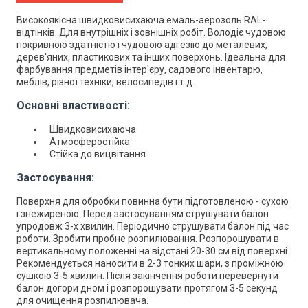
Високоякісна швидковисихаюча емаль-аерозоль RAL-
відтінків. Для внутрішніх і зовнішніх робіт. Володіє чудовою
покривною здатністю і чудовою адгезію до металевих,
дерев'яних, пластикових та інших поверхонь. Ідеальна для
фарбування предметів інтер'єру, садового інвентарю,
меблів, різної техніки, велосипедів і т.д.
Основні властивості:
Швидковисихаюча
Атмосферостійка
Стійка до вицвітання
Застосування:
Поверхня для обробки повинна бути підготовленою - сухою
і знежиреною. Перед застосуванням струшувати балон
упродовж 3-х хвилин. Періодично струшувати балон під час
роботи. Зробити пробне розпилювання. Розпорошувати в
вертикальному положенні на відстані 20-30 см від поверхні.
Рекомендується наносити в 2-3 тонких шари, з проміжною
сушкою 3-5 хвилин. Після закінчення роботи перевернути
балон догори дном і розпорошувати протягом 3-5 секунд
для очищення розпилювача.