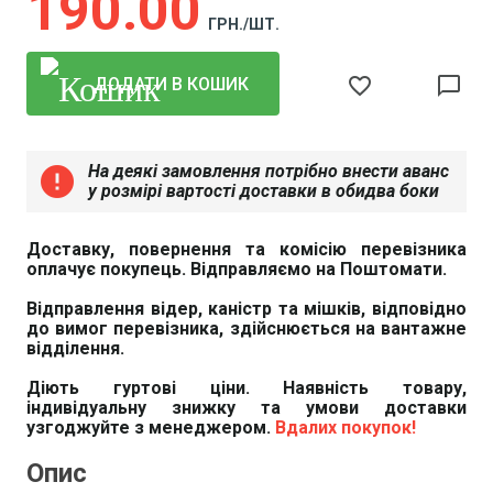
190
00
ГРН./ШТ.
favorite_border
chat_bubble_outline
ДОДАТИ В КОШИК
На деякі замовлення потрібно внести аванс
error
у розмірі вартості доставки в обидва боки
Доставку, повернення та комісію перевізника
оплачує покупець. Відправляємо на Поштомати.
Відправлення відер, каністр та мішків, відповідно
до вимог перевізника, здійснюється на вантажне
відділення.
Діють гуртові ціни. Наявність товару,
індивідуальну знижку та умови доставки
узгоджуйте з менеджером.
Вдалих покупок!
Опис