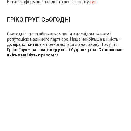
Більше інформації про доставку та оплату
тут
.
ГРІКО ГРУП СЬОГОДНІ
Сьогодні
–
це стабільна компанія з досвідом, іменем і
репутацією надійного партнера. Наша найбільша цінність
–
довіра клієнтів
, які повертаються до нас знову. Тому що
Гріко Груп
–
ваш партнер у світі будівництва. Створюємо
якісне майбутнє разом ✨