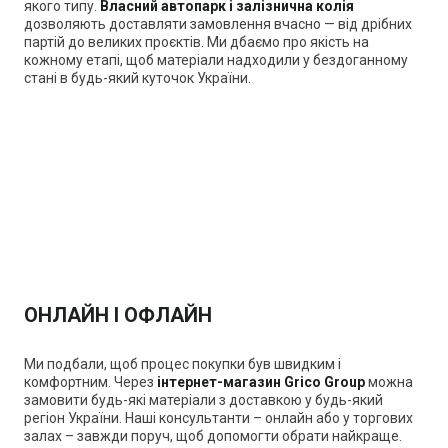
якого типу.
Власний автопарк і залізнична колія
дозволяють доставляти замовлення вчасно — від дрібних
партій до великих проєктів. Ми дбаємо про якість на
кожному етапі, щоб матеріали надходили у бездоганному
стані в будь-який куточок України.
ОНЛАЙН І ОФЛАЙН
Ми подбали, щоб процес покупки був швидким і
комфортним. Через
інтернет-магазин
Grico
Group
можна
замовити будь-які матеріали з доставкою у будь-який
регіон України. Наші консультанти
–
онлайн або у торгових
залах
–
завжди поруч, щоб допомогти обрати найкраще.