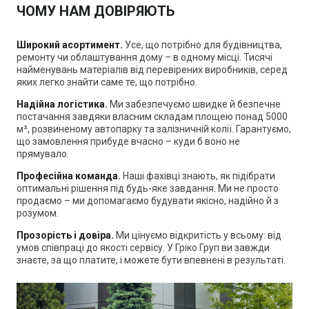
ЧОМУ НАМ ДОВІРЯЮТЬ
Широкий асортимент.
Усе, що потрібно для будівництва,
ремонту чи облаштування дому
–
в одному місці. Тисячі
найменувань матеріалів від перевірених виробників, серед
яких легко знайти саме те, що потрібно.
Надійна логістика.
Ми забезпечуємо швидке й безпечне
постачання завдяки власним складам площею понад 5000
м², розвиненому автопарку та залізничній колії. Гарантуємо,
що замовлення прибуде вчасно
–
куди б воно не
прямувало.
Професійна команда.
Наші фахівці знають, як підібрати
оптимальні рішення під будь-яке завдання. Ми не просто
продаємо
–
ми допомагаємо будувати якісно, надійно й з
розумом.
Прозорість і довіра.
Ми цінуємо відкритість у всьому: від
умов співпраці до якості сервісу. У Гріко Груп ви завжди
знаєте, за що платите, і можете бути впевнені в результаті.