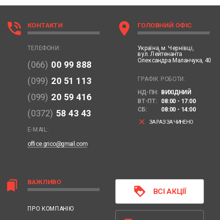
phone_in_talk
location_on
КОНТАКТИ
ГОЛОВНИЙ ОФІС
Україна,
м. Чернівці,
ТЕЛЕФОНИ:
вул. Лейтенанта
Олександра Маланчука, 40
(066)
00 99 888
ГРАФІК РОБОТИ:
(099)
20 51 113
НД-ПН:
ВИХІДНИЙ
(099)
20 59 416
ВТ-ПТ:
08:00 - 17:00
СБ:
08:00 - 14:00
(0372)
58 43 43
clear
ЗАРАЗ ЗАЧИНЕНО
E-MAIL:
office.grico@gmail.com
ВАЖЛИВО
bookmarks
loyalty
ВСІ АКЦІЇ
ПРО КОМПАНІЮ