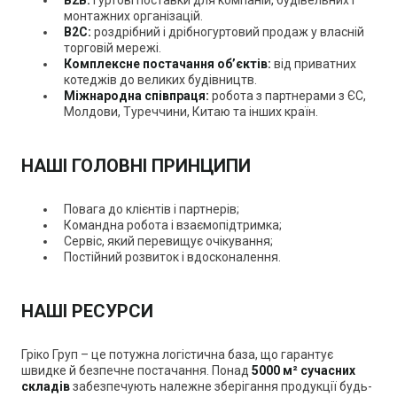
B
2B
:
гуртові поставки для компаній, будівельних і
монтажних організацій.
B
2C
:
роздрібний і дрібногуртовий продаж у власній
торговій мережі.
Комплексне постачання об’єктів:
від приватних
котеджів до великих будівництв.
Міжнародна співпраця:
робота з партнерами з ЄС,
Молдови, Туреччини, Китаю та інших країн.
НАШІ ГОЛОВНІ ПРИНЦИПИ
Повага до клієнтів і партнерів;
Командна робота і взаємопідтримка;
Сервіс, який перевищує очікування;
Постійний розвиток і вдосконалення.
НАШІ РЕСУРСИ
Гріко Груп
–
це потужна логістична база, що гарантує
швидке й безпечне постачання. Понад
5000 м² сучасних
складів
забезпечують належне зберігання продукції будь-