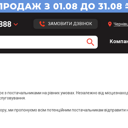
 888
keyboard_arrow_down
location_on
ЗАМОВИТИ ДЗВІНОК
Чернівц
 113
search
Компан
 416
3 43
ює з постачальниками на рівних умовах. Незалежно від місцезнаход
слуговування.
дбору, ми пропонуємо всім потенційним постачальникам відправити 