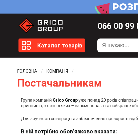
066
00 99
099
20 51
Каталог товарів
099
20 59
0372
58 4
ГОЛОВНА
КОМПАНІЯ
Постачальникам
Група компаній
Grico Group
уже понад 20 років співпрац
принципів, в основі яких – взаємоповага та найкраще об
Для зручності співпраці та забезпечення прозорості ві
В ній
потрібно обов’язково вказати: