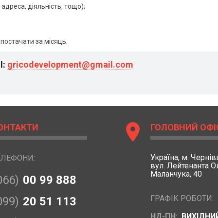
адреса, діяльність, тощо);
 постачати за місяць.
l:
gricodevelopment@gmail.com
location_on
ОНТАКТИ
ГОЛОВНИЙ ОФІ
Україна,
м. Чернівц
ЕЛЕФОНИ:
вул. Лейтенанта 
Маланчука, 40
066)
00 99 888
ГРАФІК РОБОТИ:
099)
20 51 113
НД-ПН:
ВИХІДНИ