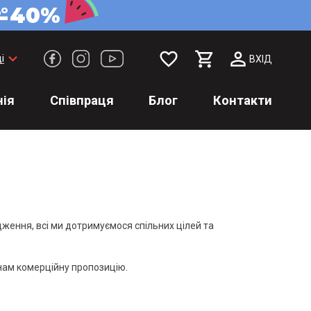
favorite_border
keyboard_arrow_down
і
ВХІД
ія
Співпраця
Блог
Контакти
ження, всі ми дотримуємося спільних цілей та
нам комерційну пропозицію.