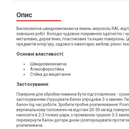
Опис
Високоякісна швидковисихаюча емаль-аерозоль RAL-відтінк
зовнішніх робіт. Володіє чудовою покривною здатністю і 
металевих, дерев'яних, пластикових та інших поверхонь. 
предметів інтер'єру, садового інвентарю, меблів, різної техн
Основні властивості:
Швидковисихаюча
Атмосферостійка
Стійка до вицвітання
Застосування:
Поверхня для обробки повинна бути підготовленою - сухо
застосуванням струшувати балон упродовж 3-х хвилин. П
балон під час роботи. Зробити пробне розпилювання. Роз
вертикальному положенні на відстані 20-30 см від поверх
наносити в 2-3 тонких шари, з проміжною сушкою 3-5 хвили
перевернути балон догори дном і розпорошувати протяго
розпилювача.