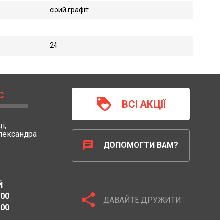
сірий графіт
24
С
loyalty
ВСІ АКЦІЇ
і,
Олександра
chat
ДОПОМОГТИ ВАМ?
Й
share
:00
ДАВАЙТЕ ДРУЖИТИ:
:00