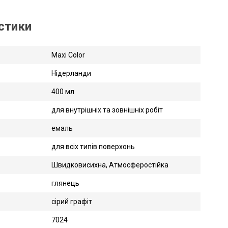
истики
Maxi Color
Нідерланди
400 мл
для внутрішніх та зовнішніх робіт
емаль
для всіх типів поверхонь
Швидковисихна, Атмосферостійка
глянець
сірий графіт
7024