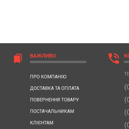
phone_in_talk
ВАЖЛИВО
К
bookmarks
Т
ПРО КОМПАНІЮ
(
ДОСТАВКА ТА ОПЛАТА
(
ПОВЕРНЕННЯ ТОВАРУ
(
ПОСТАЧАЛЬНИКАМ
КЛІЄНТАМ
(