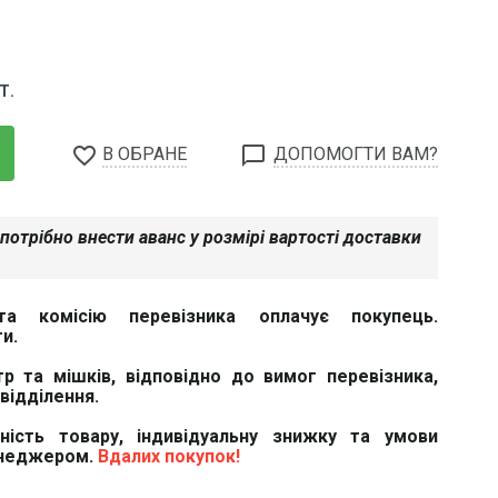
Т.
favorite_border
chat_bubble_outline
В ОБРАНЕ
ДОПОМОГТИ ВАМ?
потрібно внести аванс у розмірі вартості доставки
та комісію перевізника оплачує покупець.
и.
тр та мішків, відповідно до вимог перевізника,
відділення.
вність товару, індивідуальну знижку та умови
енеджером.
Вдалих покупок!