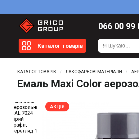
066
00 99
099
20 51
Каталог товарів
099
20 59
0372
58 4
КАТАЛОГ ТОВАРІВ
ЛАКОФАРБОВІ МАТЕРІАЛИ
АЕ
Емаль Maxi Color аерозо
АКЦІЯ