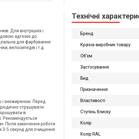
Технічні характер
ів. Для внутрішніх і
Бренд
чудовою адгезію до
Ідеальна для фарбування
Країна-виробник товару
іки, велосипедів і т.д.
Об'єм
Застосування
Вид
Призначення
Властивості
ю і знежиреною. Перед
еріодично струшувати
Ступінь блиску
порошувати в
ні. Рекомендується
Колір
н. Після закінчення роботи
м 3-5 секунд для очищення
Колір RAL