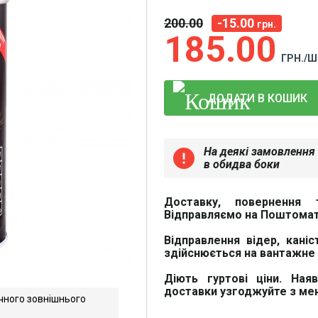
200
00
-15.00
грн.
185
00
ГРН./Ш
ДОДАТИ В КОШИК
На деякі замовлення 
error
в обидва боки
Доставку, повернення 
Відправляємо на Поштомат
Відправлення відер, каніс
здійснюється на вантажне 
Діють гуртові ціни. Ная
доставки узгоджуйте з м
чного зовнішнього