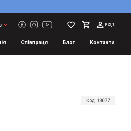
favorite_border
keyboard_arrow_down
і
ВХІД
ія
Співпраця
Блог
Контакти
Код:
18077