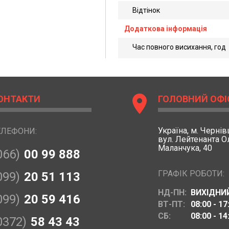
Відтінок
Додаткова інформація
Час повного висихання, год
location_on
ОНТАКТИ
ГОЛОВНИЙ ОФІ
Україна,
м. Чернівц
ЕЛЕФОНИ:
вул. Лейтенанта 
Маланчука, 40
066)
00 99 888
ГРАФІК РОБОТИ:
099)
20 51 113
НД-ПН:
ВИХІДНИ
099)
20 59 416
ВТ-ПТ:
08:00 - 17
СБ:
08:00 - 14
0372)
58 43 43