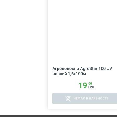
Агроволокно AgroStar 100 UV
чорний 1,6х100м
19
00
ГРН.
remove_shopping_cart
НЕМАЄ В НАЯВНОСТІ