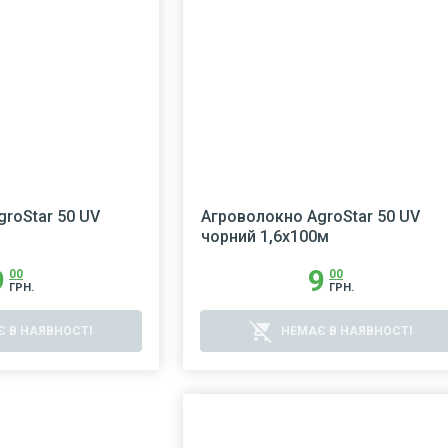
roStar 50 UV
Агроволокно AgroStar 50 UV
чорний 1,6х100м
9
9
00
00
ГРН.
ГРН.
remove_shopping_cart
 В НАЯВНОСТІ
НЕМАЄ В НАЯВНОСТІ
f