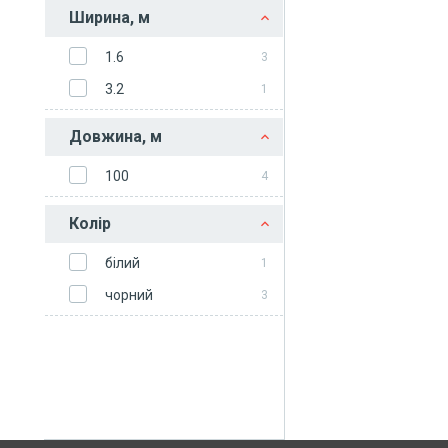
Ширина, м
1.6
3
3.2
1
Довжина, м
100
4
Колір
білий
1
чорний
3