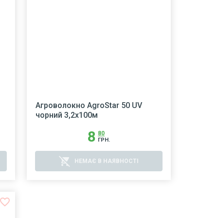
Агроволокно AgroStar 50 UV
чорний 3,2х100м
8
80
ГРН.
remove_shopping_cart
НЕМАЄ В НАЯВНОСТІ
avorite_border