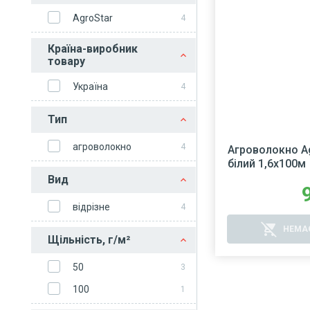
AgroStar
4
Країна-виробник
товару
Україна
4
Тип
агроволокно
4
Агроволокно Ag
білий 1,6х100м
Вид
відрізне
4
remove_shopping_cart
НЕМАЄ
Щільність, г/м²
50
3
100
1