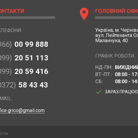
location_on
ОНТАКТИ
ГОЛОВНИЙ ОФІ
Україна,
м. Чернівц
ЕЛЕФОНИ:
вул. Лейтенанта 
Маланчука, 40
066)
00 99 888
ГРАФІК РОБОТИ:
099)
20 51 113
НД-ПН:
ВИХІДНИ
099)
20 59 416
ВТ-ПТ:
08:00 - 17
СБ:
08:00 - 14
0372)
58 43 43
done
ЗАРАЗ ПРАЦЮ
MAIL:
fice.grico@gmail.com
істю