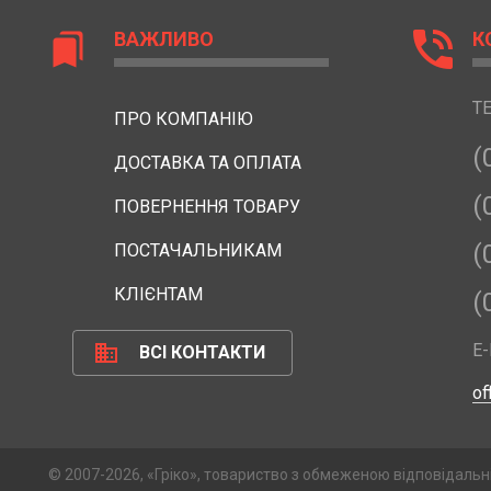
phone_in_talk
ВАЖЛИВО
К
bookmarks
Т
ПРО КОМПАНІЮ
(
ДОСТАВКА ТА ОПЛАТА
(
ПОВЕРНЕННЯ ТОВАРУ
(
ПОСТАЧАЛЬНИКАМ
КЛІЄНТАМ
(
business
E-
ВСІ КОНТАКТИ
of
© 2007-2026, «Гріко», товариство з обмеженою відповідальн