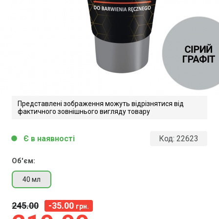
Представлені зображення можуть відрізнятися від
фактичного зовнішнього вигляду товару
Є в наявності
Код:
22623
circle
Об'єм:
40 мл
245
00
-35.00
грн.