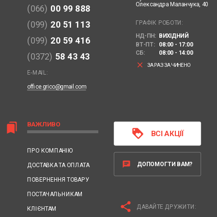
Олександра Маланчука, 40
(066)
00 99 888
ГРАФІК РОБОТИ:
(099)
20 51 113
НД-ПН:
ВИХІДНИЙ
(099)
20 59 416
ВТ-ПТ:
08:00 - 17:00
СБ:
08:00 - 14:00
(0372)
58 43 43
clear
ЗАРАЗ ЗАЧИНЕНО
E-MAIL:
office.grico@gmail.com
ВАЖЛИВО
bookmarks
loyalty
ВСІ АКЦІЇ
ПРО КОМПАНІЮ
chat
ДОПОМОГТИ ВАМ?
ДОСТАВКА ТА ОПЛАТА
ПОВЕРНЕННЯ ТОВАРУ
ПОСТАЧАЛЬНИКАМ
share
ДАВАЙТЕ ДРУЖИТИ:
КЛІЄНТАМ