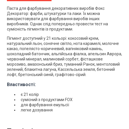
Паста для фарбування декоративних виробів Фокс
Декоратор: фарби, штукатурки та лаки.
Їх можна
використовувати для фарбування виробів інших
виробників.
Однак слід попередньо провести тест на
сумісність пігментів із продуктами.
Пігмент
доступний у 21 кольорі:
кокосовий крем,
натуральний льон, сонячне світло, нота карамелі, молочне
какао, попелясто-коричневий, вапняковий камінь,
шоколадний батончик, альпійська фіалка, апельсин Аврора,
червоний мінерал, малиновий сорбет, фісташкове
морозиво, амазонський бриз, туманний Ранок, ментоловий
зелений, блакитна лагуна, Кассельська земля, бетонний
лофт, бретонський синій, графітово-сірий.
Властивості:
є 21 колір
сумісний з продуктами FOX
для фарбування емульсії
легке дозування