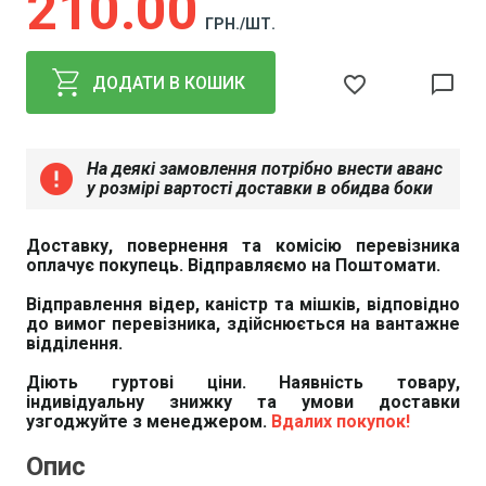
210
00
ГРН./ШТ.
favorite_border
chat_bubble_outline
ДОДАТИ В КОШИК
На деякі замовлення потрібно внести аванс
error
у розмірі вартості доставки в обидва боки
Доставку, повернення та комісію перевізника
оплачує покупець. Відправляємо на Поштомати.
Відправлення відер, каністр та мішків, відповідно
до вимог перевізника, здійснюється на вантажне
відділення.
Діють гуртові ціни. Наявність товару,
індивідуальну знижку та умови доставки
узгоджуйте з менеджером.
Вдалих покупок!
Опис