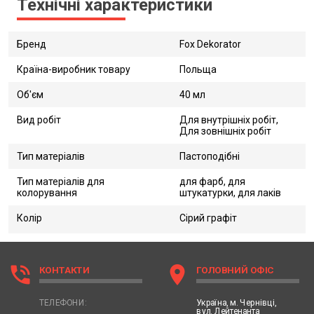
Технічні характеристики
Бренд
Fox Dekorator
Країна-виробник товару
Польща
Об'єм
40 мл
Вид робіт
Для внутрішніх робіт,
Для зовнішніх робіт
Тип матеріалів
Пастоподібні
Тип матеріалів для
для фарб, для
колорування
штукатурки, для лаків
Колір
Сірий графіт
phone_in_talk
location_on
КОНТАКТИ
ГОЛОВНИЙ ОФІС
Україна,
м. Чернівці,
ТЕЛЕФОНИ:
вул. Лейтенанта