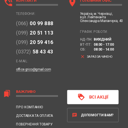
phone_in_talk
location_on
КОНТАКТИ
ГОЛОВНИЙ ОФІС
Україна,
м. Чернівці,
ТЕЛЕФОНИ:
вул. Лейтенанта
Олександра Маланчука, 40
(066)
00 99 888
ГРАФІК РОБОТИ:
(099)
20 51 113
НД-ПН:
ВИХІДНИЙ
(099)
20 59 416
ВТ-ПТ:
08:00 - 17:00
СБ:
08:00 - 14:00
(0372)
58 43 43
clear
ЗАРАЗ ЗАЧИНЕНО
E-MAIL:
office.grico@gmail.com
ВАЖЛИВО
bookmarks
loyalty
ВСІ АКЦІЇ
ПРО КОМПАНІЮ
chat
ДОПОМОГТИ ВАМ?
ДОСТАВКА ТА ОПЛАТА
ПОВЕРНЕННЯ ТОВАРУ