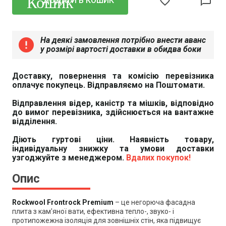
favorite_border
chat_bubble_outline
ДОДАТИ В КОШИК
На деякі замовлення потрібно внести аванс
error
у розмірі вартості доставки в обидва боки
Доставку, повернення та комісію перевізника
оплачує покупець. Відправляємо на Поштомати.
Відправлення відер, каністр та мішків, відповідно
до вимог перевізника, здійснюється на вантажне
відділення.
Діють гуртові ціни. Наявність товару,
індивідуальну знижку та умови доставки
узгоджуйте з менеджером.
Вдалих покупок!
Опис
Rockwool Frontrock Premium
– це негорюча фасадна
плита з кам'яної вати, ефективна тепло-, звуко- і
протипожежна ізоляція для зовнішніх стін, яка підвищує