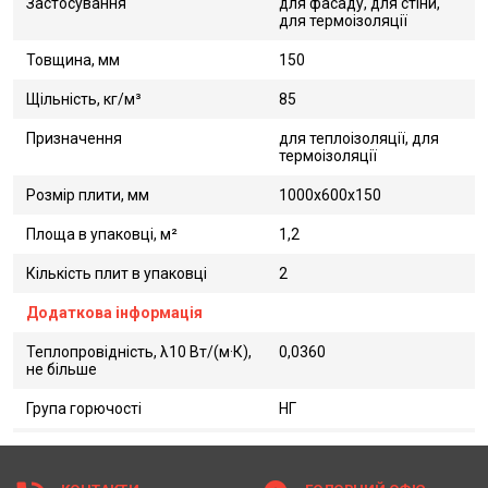
Застосування
для фасаду, для стіни,
для термоізоляції
Товщина, мм
150
Щільність, кг/м³
85
Призначення
для теплоізоляції, для
термоізоляції
Розмір плити, мм
1000x600x150
Площа в упаковці, м²
1,2
Кількість плит в упаковці
2
Додаткова інформація
Теплопровідність, λ10 Вт/(м·К),
0,0360
не більше
Група горючості
НГ