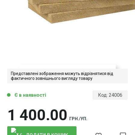
Представлені зображення можуть відрізнятися від
фактичного зовнішнього вигляду товару
frontrock-premium
Є в наявності
Код:
24006
circle
Завантажити файл у pdf-форматі
Розмір файлу 182 Kb
1 400
00
ГРН./УП.