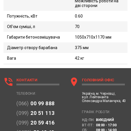
Можливість роботи на
дві сторони
Потужність, кВт
0.60
Об’єм суміші, л
70
Габарити бетонозмішувача
1050х710х1170 мм
Діаметр отвору барабана
375 мм
Вага
42 кг
phone_in_talk
location_on
КОНТАКТИ
ГОЛОВНИЙ ОФІС
Україна,
м. Чернівці,
ТЕЛЕФОНИ:
вул. Лейтенанта
Олександра Маланчука, 40
(066)
00 99 888
ГРАФІК РОБОТИ:
(099)
20 51 113
НД-ПН:
ВИХІДНИЙ
(099)
20 59 416
ВТ-ПТ:
08:00 - 17:00
СБ:
08:00 - 14:00