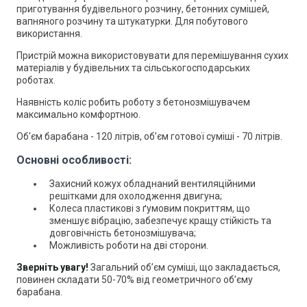
приготування будівельного розчину, бетонних сумішей,
вапняного розчину та штукатурки. Для побутового
використання.
Пристрій можна використовувати для перемішування сухих
матеріалів у будівельних та сільськогосподарських
роботах.
Наявність коліс робить роботу з бетонозмішувачем
максимально комфортною.
Об'єм барабана - 120 літрів, об’єм готової суміші - 70 літрів.
Основні особливості:
Захисний кожух обладнаний вентиляційними
решітками для охолодження двигуна;
Колеса пластикові з ґумовим покриттям, що
зменшує вібрацію, забезпечує кращу стійкість та
довговічність бетонозмішувача;
Можливість роботи на дві сторони.
Зверніть увагу!
Загальний об’єм суміші, що закладається,
повинен складати 50-70% від геометричного об’єму
барабана.