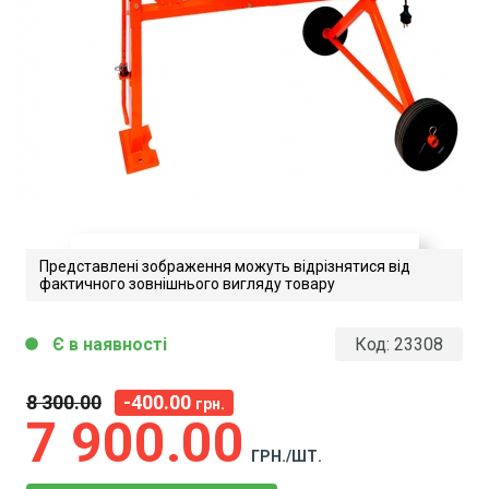
Представлені зображення можуть відрізнятися від
фактичного зовнішнього вигляду товару
Бетонозмішувач
Є в наявності
Код:
23308
circle
GARD_інструкція
Завантажити файл у pdf-форматі
8 300
00
-400.00
грн.
Розмір файлу 4 Mb
7 900
00
ГРН./ШТ.