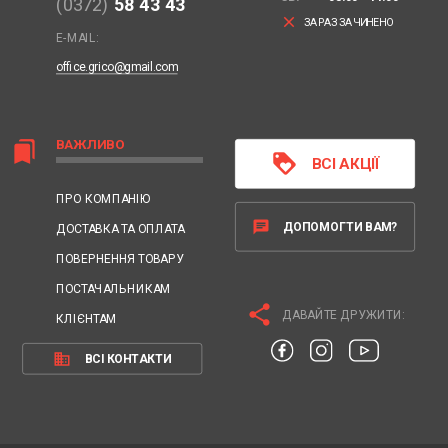
(0372)
58 43 43
clear
ЗАРАЗ ЗАЧИНЕНО
E-MAIL:
office.grico@gmail.com
ВАЖЛИВО
bookmarks
loyalty
ВСІ АКЦІЇ
ПРО КОМПАНІЮ
chat
ДОПОМОГТИ ВАМ?
ДОСТАВКА ТА ОПЛАТА
ПОВЕРНЕННЯ ТОВАРУ
ПОСТАЧАЛЬНИКАМ
share
ДАВАЙТЕ ДРУЖИТИ:
КЛІЄНТАМ
business
ВСІ КОНТАКТИ