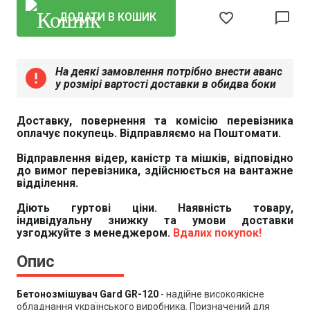
favorite_border
chat_bubble_outline
ДОДАТИ В КОШИК
На деякі замовлення потрібно внести аванс
error
у розмірі вартості доставки в обидва боки
Доставку, повернення та комісію перевізника
оплачує покупець. Відправляємо на Поштомати.
Відправлення відер, каністр та мішків, відповідно
до вимог перевізника, здійснюється на вантажне
відділення.
Діють гуртові ціни. Наявність товару,
індивідуальну знижку та умови доставки
узгоджуйте з менеджером.
Вдалих покупок!
Опис
Бетонозмішувач Gard GR-120
- надійне високоякісне
обладнання українського виробника. Призначений для