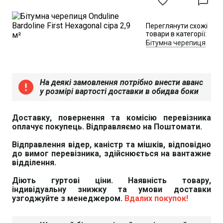
favorite_border
chat_bubble_outline
Переглянути схожі
товари в категорії:
Бітумна черепиця
На деякі замовлення потрібно внести аванс
error
у розмірі вартості доставки в обидва боки
Доставку, повернення та комісію перевізника
оплачує покупець. Відправляємо на Поштомати.
Відправлення відер, каністр та мішків, відповідно
до вимог перевізника, здійснюється на вантажне
відділення.
Діють гуртові ціни. Наявність товару,
індивідуальну знижку та умови доставки
узгоджуйте з менеджером.
Вдалих покупок!