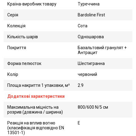
Країна-виробник товару
Туреччина
Серія
Bardoline First
Колекція
Сота
Кількість шарів
Одношарова
Покриття
Базальтовий гранулят +
Антрацит
Форма пелюсток
Шестигранна
Колір
червоний
Площа накриття 1 упаковки, м²
2.9
Додаткові характеристики
Максимальна міцність на
800/600 N/5 см
розрив (довжина / ширина)
Реакція на вплив вогню
Е
(класифікація відповідно EN
13501-1)