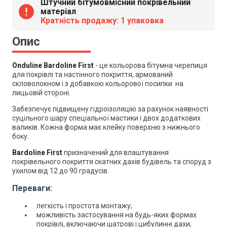
Штучний бітумовмісний покрівельний
error
матеріал
Кратність продажу: 1 упаковка
Опис
Onduline Bardoline First
- це кольорова бітумна черепиця
для покрівлі та настінного покриття, армований
скловолокном і з добавкою кольорової посипки на
лицьовій стороні.
Забезпечує підвищену гідроізоляцію за рахунок наявності
суцільного шару спеціальної мастики і двох додаткових
валиків. Кожна форма має клейку поверхню з нижнього
боку.
Bardoline First
призначений для влаштування
покрівельного покриття скатних дахів будівель та споруд з
ухилом від 12 до 90 градусів.
Переваги:
легкість і простота монтажу;
можливість застосування на будь-яких формах
покрівлі, включаючи шатрові і цибулинні дахи;