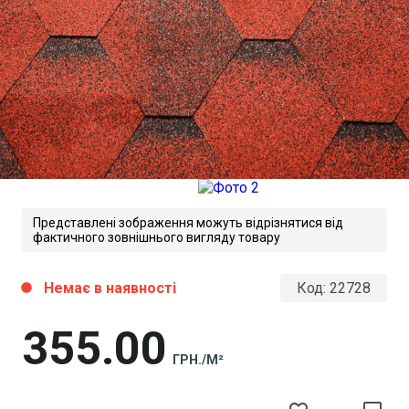
Представлені зображення можуть відрізнятися від
фактичного зовнішнього вигляду товару
Немає в наявності
Код:
22728
circle
Bardoline Hexagonal Installation
instruction
355
00
Завантажити файл у pdf-форматі
Розмір файлу 1 Mb
ГРН./М²