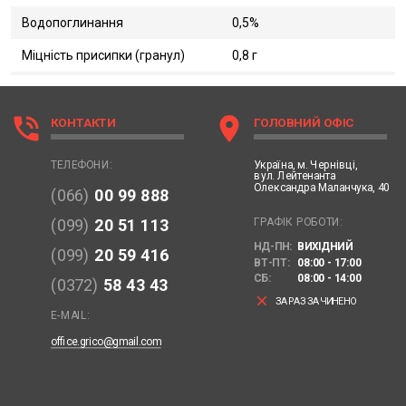
Водопоглинання
0,5%
Міцність присипки (гранул)
0,8 г
phone_in_talk
location_on
КОНТАКТИ
ГОЛОВНИЙ ОФІС
Україна,
м. Чернівці,
ТЕЛЕФОНИ:
вул. Лейтенанта
Олександра Маланчука, 40
(066)
00 99 888
ГРАФІК РОБОТИ:
(099)
20 51 113
НД-ПН:
ВИХІДНИЙ
(099)
20 59 416
ВТ-ПТ:
08:00 - 17:00
СБ:
08:00 - 14:00
(0372)
58 43 43
clear
ЗАРАЗ ЗАЧИНЕНО
E-MAIL:
office.grico@gmail.com