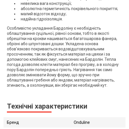
невелика вага конструкції;
абсолютна герметичність покрівельного покриття;
малий відсоток відходу;
надійна гідроізоляція.
Особливістю укладання Бардоліну є необхідність
облаштування суцільної, рівної основи, тобто в якості
обрешітки на крокви нашивається багатошарова фанера,
обрізні або шпунтовані дошки. Укладена основа
обов'язково покривається водовідштовхувальним
просоченням, так як фіксується матеріал на цвяхи і за
допомогою клейових смуг, нанесених на Бардолін. Тепла
погода дозволяє клеїти матеріал без прогріву, а в холодну
пору Бардолін попередньо гріють. Нагрівання так само
дозволяє змінювати йому форму, що зручно при
облаштуванні гребеня або яндови, матеріал нагрівають,
згинають, а охолонувши, він зберігає необхідний кут.
Технічні характеристики
Бренд
Onduline