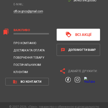
done
ЗАРАЗ ПРАЦЮЄМО
E-MAIL:
office.grico@gmail.com
ВАЖЛИВО
bookmarks
loyalty
ВСІ АКЦІЇ
ПРО КОМПАНІЮ
chat
ДОПОМОГТИ ВАМ?
ДОСТАВКА ТА ОПЛАТА
ПОВЕРНЕННЯ ТОВАРУ
ПОСТАЧАЛЬНИКАМ
share
ДАВАЙТЕ ДРУЖИТИ:
КЛІЄНТАМ
business
ВСІ КОНТАКТИ
© 2007-2026, «Гріко», товариство з обмеженою відповідальністю