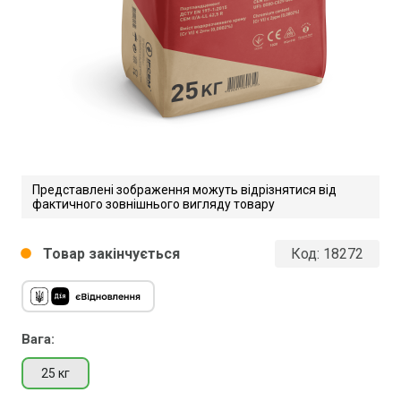
Представлені зображення можуть відрізнятися від
фактичного зовнішнього вигляду товару
Товар закінчується
Код:
18272
circle
Вага:
25 кг