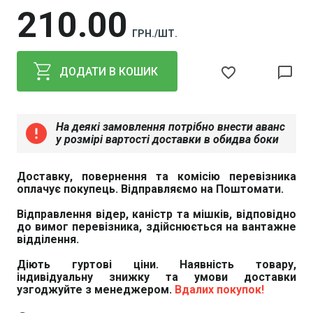
210
00
ГРН./ШТ.
favorite_border
chat_bubble_outline
ДОДАТИ В КОШИК
На деякі замовлення потрібно внести аванс
error
у розмірі вартості доставки в обидва боки
Доставку, повернення та комісію перевізника
оплачує покупець. Відправляємо на Поштомати.
Відправлення відер, каністр та мішків, відповідно
до вимог перевізника, здійснюється на вантажне
відділення.
Діють гуртові ціни. Наявність товару,
індивідуальну знижку та умови доставки
узгоджуйте з менеджером.
Вдалих покупок!