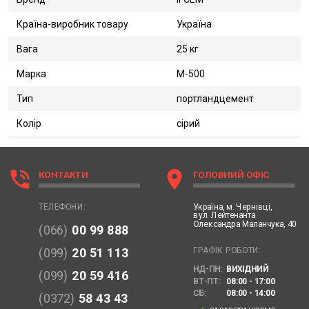
Країна-виробник товару
Україна
Вага
25 кг
Марка
М-500
Тип
портландцемент
Колір
сірий
phone_in_talk
location_on
КОНТАКТИ
ГОЛОВНИЙ ОФІС
Україна,
м. Чернівці,
ТЕЛЕФОНИ:
вул. Лейтенанта
Олександра Маланчука, 40
(066)
00 99 888
ГРАФІК РОБОТИ:
(099)
20 51 113
НД-ПН:
ВИХІДНИЙ
(099)
20 59 416
ВТ-ПТ:
08:00 - 17:00
СБ:
08:00 - 14:00
(0372)
58 43 43