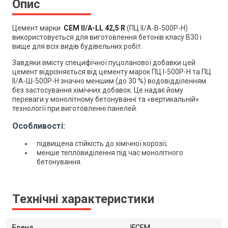
Опис
Цемент марки
CEM II/A-LL 42,5 R
(ПЦ ІІ/А-В-500Р-Н)
використовується для виготовлення бетонів класу В30 і
вище для всіх видів будівельних робіт.
Завдяки вмісту специфічної пуцоланової добавки цей
цемент відрізняється від цементу марок ПЦ І-500Р-Н та ПЦ
ІІ/А-Ш-500Р-Н значно меншим (до 30 %) водовідділенням
без застосування хімічних добавок. Це надає йому
переваги у
монолітному бетонуванні та «вертикальній»
технології при виготовленні панелей.
Особливості:
підвищена стійкість до хімічної корозії;
менше тепловиділення під час монолітного
бетонування.
Технічні характеристики
Бренд
IFCEM