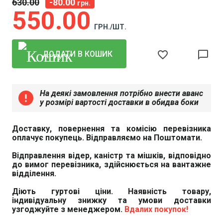
630
00
-80.00
грн.
550
00
ГРН./ШТ.
favorite_border
chat_bubble_outline
ДОДАТИ В КОШИК
На деякі замовлення потрібно внести аванс
error
у розмірі вартості доставки в обидва боки
Доставку, повернення та комісію перевізника
оплачує покупець. Відправляємо на Поштомати.
Відправлення відер, каністр та мішків, відповідно
до вимог перевізника, здійснюється на вантажне
відділення.
Діють гуртові ціни. Наявність товару,
індивідуальну знижку та умови доставки
узгоджуйте з менеджером.
Вдалих покупок!