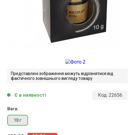
Представлені зображення можуть відрізнятися від
фактичного зовнішнього вигляду товару
Є в наявності
Код:
22656
circle
Fox Decorator Brokat
Вага:
Завантажити файл у pdf-форматі
Розмір файлу 189 Kb
10 г