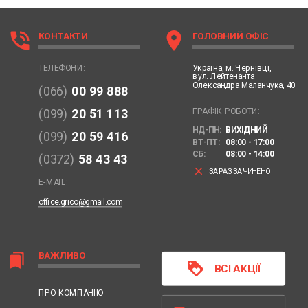
phone_in_talk
location_on
КОНТАКТИ
ГОЛОВНИЙ ОФІС
Україна,
м. Чернівці,
ТЕЛЕФОНИ:
вул. Лейтенанта
Олександра Маланчука, 40
(066)
00 99 888
ГРАФІК РОБОТИ:
(099)
20 51 113
НД-ПН:
ВИХІДНИЙ
(099)
20 59 416
ВТ-ПТ:
08:00 - 17:00
СБ:
08:00 - 14:00
(0372)
58 43 43
clear
ЗАРАЗ ЗАЧИНЕНО
E-MAIL:
office.grico@gmail.com
ВАЖЛИВО
bookmarks
loyalty
ВСІ АКЦІЇ
ПРО КОМПАНІЮ