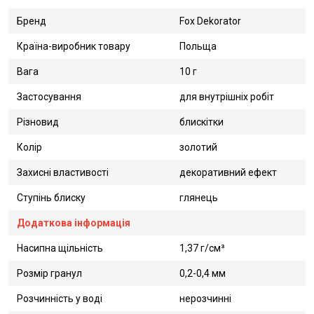
Бренд
Fox Dekorator
Країна-виробник товару
Польща
Вага
10 г
Застосування
для внутрішніх робіт
Різновид
блискітки
Колір
золотий
Захисні властивості
декоративний ефект
Ступінь блиску
глянець
Додаткова інформація
Насипна щільність
1,37 г/см³
Розмір гранул
0,2-0,4 мм
Розчинність у воді
нерозчинні