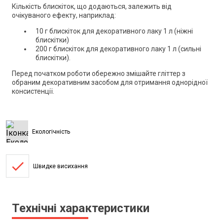
Кількість блискіток, що додаються, залежить від
очікуваного ефекту, наприклад:
10 г блискіток для декоративного лаку 1 л (ніжні
блискітки)
200 г блискіток для декоративного лаку 1 л (сильні
блискітки).
Перед початком роботи обережно змішайте гліттер з
обраним декоративним засобом для отримання однорідної
консистенції.
Екологічність
done
Швидке висихання
Технічні характеристики