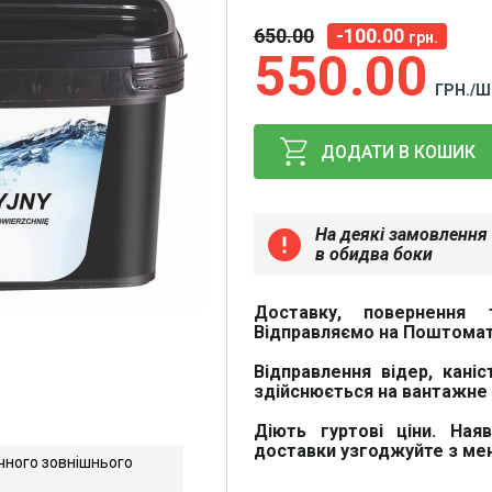
650
00
-100.00
грн.
550
00
ГРН./Ш
ДОДАТИ В КОШИК
На деякі замовлення 
error
в обидва боки
Доставку, повернення 
Відправляємо на Поштомат
Відправлення відер, каніс
здійснюється на вантажне 
Діють гуртові ціни. Ная
доставки узгоджуйте з м
чного зовнішнього