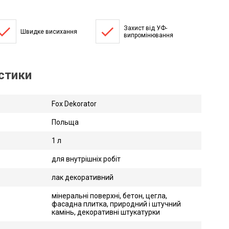
done
done
Захист від УФ-
Швидке висихання
випромінювання
истики
Fox Dekorator
Польща
1 л
для внутрішніх робіт
лак декоративний
мінеральні поверхні, бетон, цегла,
фасадна плитка, природний і штучний
камінь, декоративні штукатурки