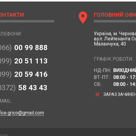
location_on
ОНТАКТИ
ГОЛОВНИЙ ОФІ
Україна,
м. Чернівц
ЕЛЕФОНИ:
вул. Лейтенанта 
Маланчука, 40
066)
00 99 888
ГРАФІК РОБОТИ:
099)
20 51 113
НД-ПН:
ВИХІДНИ
099)
20 59 416
ВТ-ПТ:
08:00 - 17
СБ:
08:00 - 14
0372)
58 43 43
clear
ЗАРАЗ ЗАЧИНЕ
MAIL:
fice.grico@gmail.com
істю