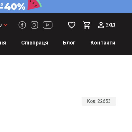
favorite_border
keyboard_arrow_down
і
ВХІД
ія
Співпраця
Блог
Контакти
Код:
22653