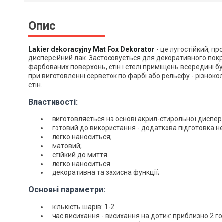
Опис
Lakier dekoracyjny Mat Fox Dekorator
- це л
угостійкий, пр
дисперсійний лак. Застосовується для декоративного покр
фарбованих поверхонь, стін і стелі приміщень всередині б
при виготовленні серветок по фарбі або рельєфу - різно
стін.
Властивості:
виготовляється на основі акрил-стирольної дисперс
готовий до використання - додаткова підготовка не
легко наноситься;
матовий;
стійкий до миття
легко наноситься
декоративна та захисна функції;
Основні параметри:
кількість шарів: 1-2
час висихання - висихання на дотик: приблизно 2 г