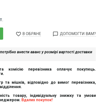
Т.
favorite_border
chat_bubble_outline
В ОБРАНЕ
ДОПОМОГТИ ВАМ?
потрібно внести аванс у розмірі вартості доставки
та комісію перевізника оплачує покупець.
и.
тр та мішків, відповідно до вимог перевізника,
відділення.
вність товару, індивідуальну знижку та умови
енеджером.
Вдалих покупок!