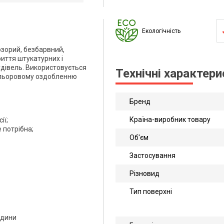
Екологічність
озорий, безбарвний,
иття штукатурних і
удівель. Використовується
Технічні характер
кольоровому оздобленню
Бренд
Країна-виробник товару
ії;
 потрібна;
Об'єм
Застосування
Різновид
Тип поверхні
одини