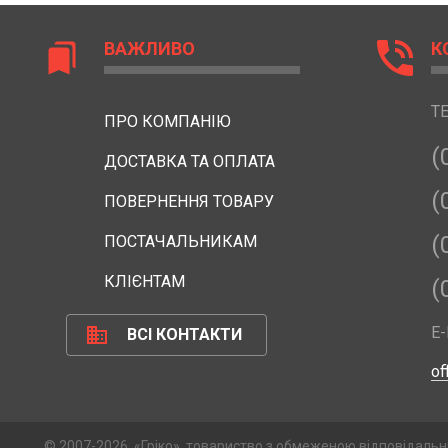
phone_in_talk
ВАЖЛИВО
К
bookmarks
Т
ПРО КОМПАНІЮ
(
ДОСТАВКА ТА ОПЛАТА
(
ПОВЕРНЕННЯ ТОВАРУ
(
ПОСТАЧАЛЬНИКАМ
КЛІЄНТАМ
(
business
E-
ВСІ КОНТАКТИ
of
© 2007-2026, «Гріко», товариство з обмеженою відповідальн