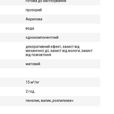
готова до застосування
прозорий
Акрилова
вода
однокомпонентний
декоративний ефект, захист від
механічної дії, захист від вологи, захист
від пожовтіння
матовий
15 м²/кг
2 год.
пензлик, валик, розпилювач