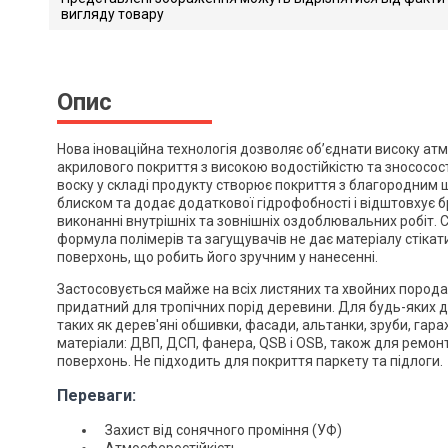
вигляду товару
Du00fcfa Wood Prot
Завантажити файл у pdf-фо
Розмір файлу 295 Kb
Опис
Нова іноваційна технологія дозволяє об’єднати високу ат
акрилового покриття з високою водостійкістю та знососост
воску у складі продукту створює покриття з благородним
блиском та додає додаткової гідрофобності і відштовхує б
виконанні внутрішніх та зовнішніх оздоблювальних робіт. 
формула полімерів та загущувачів не дає матеріалу стікат
поверхонь, що робить його зручним у нанесенні.
Застосовується майже на всіх листяних та хвойних пород
придатний для тропічних порід деревини. Для будь-яких д
таких як дерев'яні обшивки, фасади, альтанки, зруби, гара
матеріали: ДВП, ДСП, фанера, QSB і OSB, також для ремо
поверхонь. Не підходить для покриття паркету та підлоги.
Переваги:
Захист від сонячного проміння (УФ)