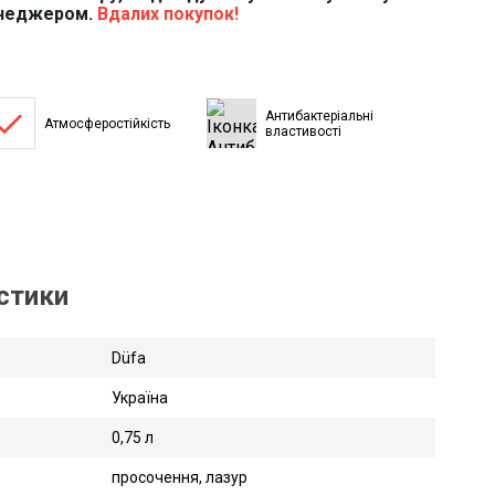
енеджером.
Вдалих покупок!
done
Антибактеріальні
Атмосферостійкість
властивості
истики
Düfa
Україна
0,75 л
просочення, лазур