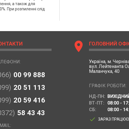
лення, а також для
%. При розпиленні слід
location_on
ОНТАКТИ
ГОЛОВНИЙ ОФІ
Україна,
м. Чернівц
ЕЛЕФОНИ:
вул. Лейтенанта 
Маланчука, 40
066)
00 99 888
ГРАФІК РОБОТИ:
099)
20 51 113
НД-ПН:
ВИХІДНИ
099)
20 59 416
ВТ-ПТ:
08:00 - 17
СБ:
08:00 - 14
0372)
58 43 43
done
ЗАРАЗ ПРАЦЮ
MAIL: