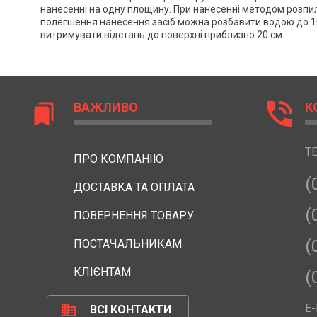
нанесенні на одну площину. При нанесенні методом розпи
полегшення нанесення засіб можна розбавити водою до 10
витримувати відстань до поверхні приблизно 20 см.
phone_in_talk
ВАЖЛИВО
К
bookmarks
Т
ПРО КОМПАНІЮ
(
ДОСТАВКА ТА ОПЛАТА
(
ПОВЕРНЕННЯ ТОВАРУ
(
ПОСТАЧАЛЬНИКАМ
КЛІЄНТАМ
(
business
E-
ВСІ КОНТАКТИ