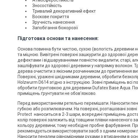
Атмосферостійкість
Зносостійкість
Тривалий декоративний ефект
Воскове покриття
Зручність нанесення
Запобігання біокорозії
Підготовка основи та нанесення:
Основа повинна бути чистою, сухою (вологість деревини 
та міцною. Вивітрені поверхні зашкурити до здорової дере
дефектами і відшаруваннями повністю видалити; старі, ал
зашліфувати до здорової деревини у напрямку волокон. Тро
дерева очистити з якісним розчинником до припинення ви
Поверхні, уражені шкідниками деревини, обробити безкол
Holzwurm D614 згідно з інструкцією. Зовні приміщень всі пове
обробити ґрунтовкою для деревини Dufatex Base Aqua. По
приміщень ґрунтувати не обов'язково.
Перед використанням ретельно перемішати. Наносити пен
губкою або розпилювачем. На поверхні, розташовані зовні
Protect наноситься в 2-3 шари, всередині приміщень доста
колір поверхні залежить від товщини плівки нанесеного за
кольору деревини; тому необхідне пробне фарбування. Пр
рекомендується використовувати засіб з одним номером па
Наносити пензлем рівномірними рухами з втиранням в осн