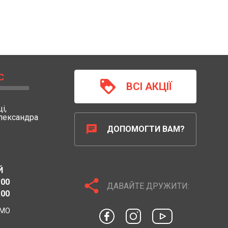
С
loyalty
ВСІ АКЦІЇ
і,
Олександра
chat
ДОПОМОГТИ ВАМ?
Й
share
:00
ДАВАЙТЕ ДРУЖИТИ:
:00
ЄМО