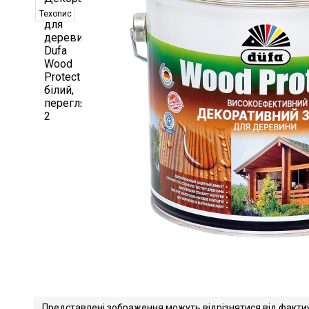
Техопис
Представлені зображення можуть відрізнятися від факти