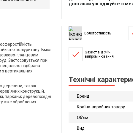
доставки узгоджуйте з м
ect.
рматі
Вологостійкість
мосферостійкість
ійкістю поліуритану. Вміст
done
Захист від УФ-
 шовково-глянцевим
випромінювання
руд. Застосовується при
Спеціально підібрана
и з вертикальних
Технічні характер
ах деревини, також
ерев'яних конструкцій,
Бренд
жі, паркани; деревопохідні
нту вже оброблених
Країна-виробник товару
Об'єм
Вид