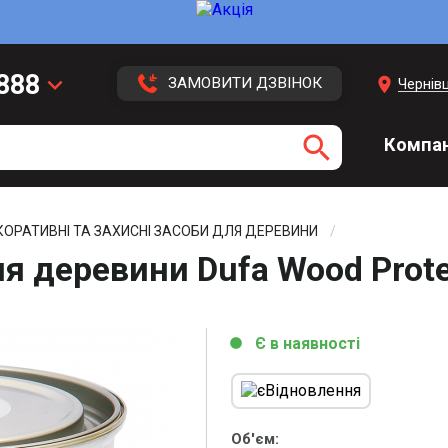
 888
keyboard_arrow_down
location_on
ЗАМОВИТИ ДЗВІНОК
Чернівц
 113
search
Компан
 416
3 43
ОРАТИВНІ ТА ЗАХИСНІ ЗАСОБИ ДЛЯ ДЕРЕВИНИ
я деревини Dufa Wood Prote
Є в наявності
circle
Об'єм: