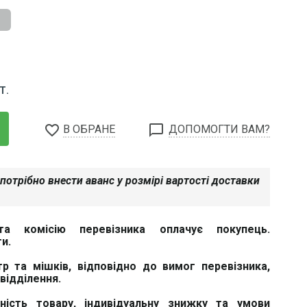
Т.
favorite_border
chat_bubble_outline
В ОБРАНЕ
ДОПОМОГТИ ВАМ?
потрібно внести аванс у розмірі вартості доставки
та комісію перевізника оплачує покупець.
и.
тр та мішків, відповідно до вимог перевізника,
відділення.
вність товару, індивідуальну знижку та умови