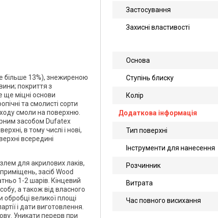
Застосування
Захисні властивості
Основа
не більше 13%), знежиреною
Ступінь блиску
вини; покриття з
е ще міцні основи
Колір
пічні та смолисті сорти
ходу смоли на поверхню.
Додаткова інформація
ірним засобом Dufatex
рхні, в тому числі і нові,
Тип поверхні
верхні всередині
Інструменти для нанесення
злем для акрилових лаків,
Розчинник
 приміщень, засіб Wood
тньо 1-2 шарів. Кінцевий
Витрата
собу, а також від власного
и обробці великої площі
Час повного висихання
ртії і дати виготовлення.
ову. Уникати перерв при