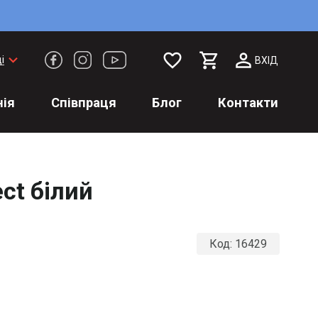
favorite_border
keyboard_arrow_down
і
ВХІД
ія
Співпраця
Блог
Контакти
ct білий
Код:
16429