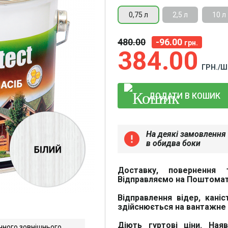
0,75 л
2,5 л
10 л
480
00
-96.00
грн.
384
00
ГРН./Ш
ДОДАТИ В КОШИК
На деякі замовлення 
error
в обидва боки
Доставку, повернення 
Відправляємо на Поштомат
Відправлення відер, каніс
здійснюється на вантажне 
Діють гуртові ціни. Ная
чного зовнішнього