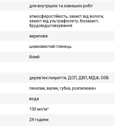
для внутрішніх та зовнішніх робіт
атмосферостійкість, захист від вологи,
захист від ультрафіолету, біозахист,
брудовідштовхування
акрилова
шовковистий глянець
білий
дерев'яні покриття, ДСП, ДВП, МДФ, OSB
пензлик, валик, губка, розпилювач
вода
100 мл/м²
24 години