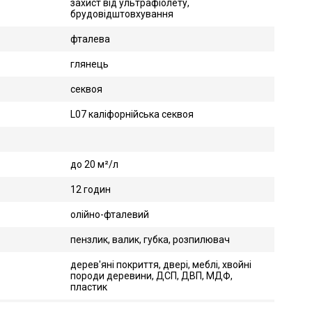
захист від ультрафіолету,
брудовідштовхування
фталева
глянець
секвоя
L07 каліфорнійська секвоя
до 20 м²/л
12 годин
олійно-фталевий
пензлик, валик, губка, розпилювач
дерев'яні покриття, двері, меблі, хвойні
породи деревини, ДСП, ДВП, МДФ,
пластик