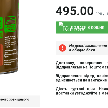
495
00
ГРН./Ш
ДОДАТИ В КОШИК
На деякі замовлення 
error
в обидва боки
Доставку, повернення 
Відправляємо на Поштомат
Відправлення відер, каніс
здійснюється на вантажне 
Діють гуртові ціни. Ная
доставки узгоджуйте з м
чного зовнішнього