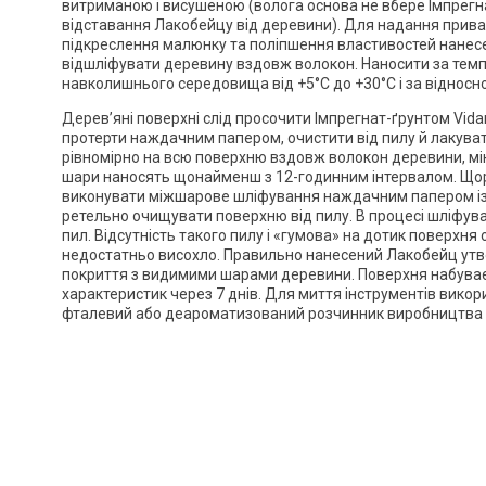
витриманою і висушеною (волога основа не вбере Імпрегн
відставання Лакобейцу від деревини). Для надання прива
підкреслення малюнку та поліпшення властивостей нане
відшліфувати деревину вздовж волокон. Наносити за тем
навколишнього середовища від +5°C до +30°C i за відносно
Дерев’яні поверхні слід просочити Імпрегнат-ґрунтом Vidar
протерти наждачним папером, очистити від пилу й лакува
рівномірно на всю поверхню вздовж волокон деревини, мін
шари наносять щонайменш з 12-годинним інтервалом. Що
виконувати міжшарове шліфування наждачним папером із 
ретельно очищувати поверхню від пилу. В процесі шліфува
пил. Відсутність такого пилу і «гумова» на дотик поверхня
недостатньо висохло. Правильно нанесений Лакобейц ут
покриття з видимими шарами деревини. Поверхня набуває
характеристик через 7 днів. Для миття інструментів викор
фталевий або деароматизований розчинник виробництва 