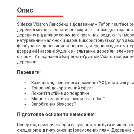
Опис
Технічна карта
VIDARON_LAKIEROB
Sniezka Vidaron Лакобейц з додаванням Teflon™ surface pr
Завантажити файл у pdf-фо
деревині міцне та еластичне покриття, стійке до стиранн
Розмір файлу 188 Kb
деревину від впливу сонячного проміння, води, снігу і мор
натуральний малюнок її шарів. Використовується для дек
фарбування дерев'яних поверхонь, деревопохідних матері
всередині і назовні будинків - альтанки, дерев'яні елемент
огорожі. У поєднанні з Імпрегнат-ґрунтом Vidaron забезпе
деревини.
Переваги:
Захищає від сонячного проміння (УФ), води, снігу т
Тривалий декоративний ефект
Покриття стійке до подряпин
Міцне та еластичне покриття Teflon™
Запобігання біокорозії
Підготовка основи та нанесення:
Поверхня, призначена для лакування, має бути очищеною 
очищеною від пилу, жирних і засмолених плям. Деревина 