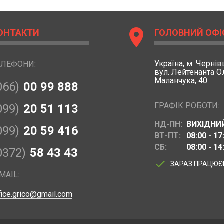
location_on
ОНТАКТИ
ГОЛОВНИЙ ОФІ
Україна,
м. Чернівц
ЕЛЕФОНИ:
вул. Лейтенанта 
Маланчука, 40
066)
00 99 888
ГРАФІК РОБОТИ:
099)
20 51 113
НД-ПН:
ВИХІДНИ
099)
20 59 416
ВТ-ПТ:
08:00 - 17
СБ:
08:00 - 14
0372)
58 43 43
done
ЗАРАЗ ПРАЦЮ
MAIL:
fice.grico@gmail.com