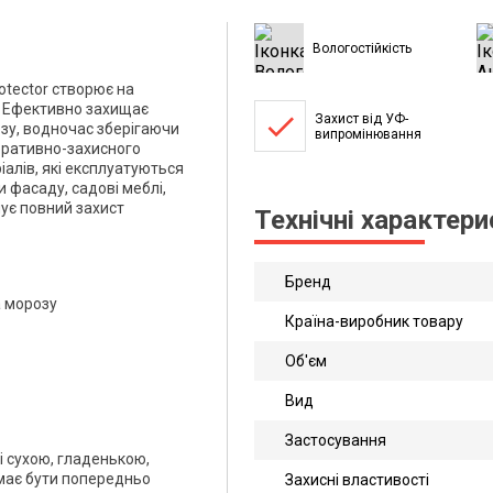
Вологостійкість
EJCA
otector створює на
рматі
я. Ефективно захищає
done
Захист від УФ-
озу, водночас зберігаючи
випромінювання
оративно-захисного
алів, які експлуатуються
и фасаду, садові меблі,
чує повний захист
Технічні характер
Бренд
а морозу
Країна-виробник товару
Об'єм
Вид
Застосування
і сухою, гладенькою,
має бути попередньо
Захисні властивості