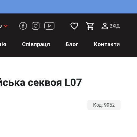
favorite_border
keyboard_arrow_down
і
ВХІД
ія
Співпраця
Блог
Контакти
йська секвоя L07
Код:
9952