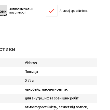
done
Антибактеріальні
Атмосферостійкість
властивості
истики
Vidaron
Польща
0,75 л
лакобейц, лак-антисептик
для внутрішніх та зовнішніх робіт
атмосферостійкість, захист від вологи,