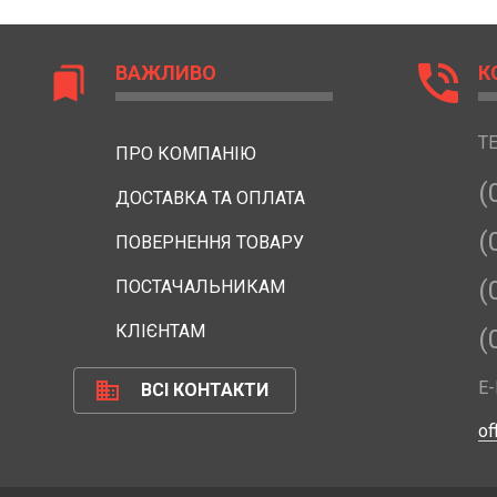
phone_in_talk
ВАЖЛИВО
К
bookmarks
Т
ПРО КОМПАНІЮ
(
ДОСТАВКА ТА ОПЛАТА
(
ПОВЕРНЕННЯ ТОВАРУ
(
ПОСТАЧАЛЬНИКАМ
КЛІЄНТАМ
(
business
E-
ВСІ КОНТАКТИ
of