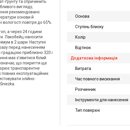
ат-ґрунту та спричинить
бливого вигляду,
сення рекомендовано
Основа
ператури основи й
ї вологості повітря до 65%.
Ступінь блиску
on, а через 24 години
ти. Лакобейц наносити
Колір
імум в 2 шари. Наступні
разу перед нанесенням
Відтінок
градацією приблизно 320 і
ння має з’явитися білий
Додаткова інформація
 означає, що покриття ще
ворює транспарентне
Витрата
 повних експлуатаційних
истовувати олійно-
Час повного висихання
Śnieżka.
Розчинник
Інструменти для нанесення
Тип поверхні