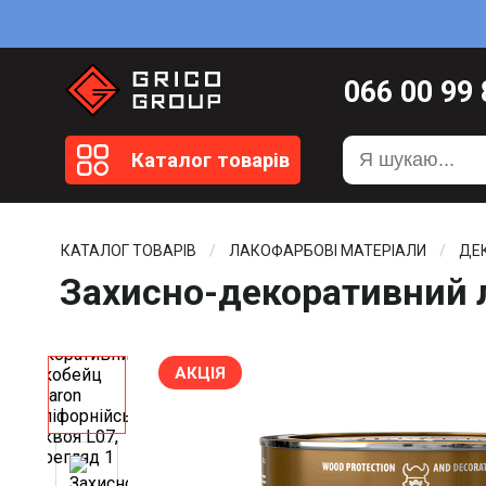
066
00 99
099
20 51
Каталог товарів
099
20 59
0372
58 4
КАТАЛОГ ТОВАРІВ
ЛАКОФАРБОВІ МАТЕРІАЛИ
ДЕК
Захисно-декоративний л
АКЦІЯ