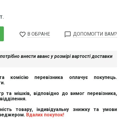
Т.
favorite_border
chat_bubble_outline
В ОБРАНЕ
ДОПОМОГТИ ВАМ?
потрібно внести аванс у розмірі вартості доставки
та комісію перевізника оплачує покупець.
и.
тр та мішків, відповідно до вимог перевізника,
відділення.
вність товару, індивідуальну знижку та умови
енеджером.
Вдалих покупок!