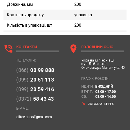
Довжина, мм
200
Кратність продажу
упаковка
Кількість в упаковці, шт
200
phone_in_talk
location_on
КОНТАКТИ
ГОЛОВНИЙ ОФІС
Україна,
м. Чернівці,
ТЕЛЕФОНИ:
вул. Лейтенанта
Олександра Маланчука, 40
(066)
00 99 888
ГРАФІК РОБОТИ:
(099)
20 51 113
НД-ПН:
ВИХІДНИЙ
(099)
20 59 416
ВТ-ПТ:
08:00 - 17:00
СБ:
08:00 - 14:00
(0372)
58 43 43
clear
ЗАРАЗ ЗАЧИНЕНО
E-MAIL:
office.grico@gmail.com