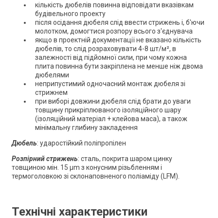
кількість дюбелів повинна відповідати вказівкам
будівельного проекту
після осідання дюбеля слід ввести стрижень і, б'ючи
молотком, домогтися розпору всього з'єднувача
якщо в проектній документації не вказано кількість
дюбелів, то слід розраховувати 4-8 шт/м², в
залежності від підйомної сили, при чому кожна
плита повинна бути закріплена не менше ніж двома
дюбелями
неприпустимий одночасний монтаж дюбеля зі
стрижнем
при виборі довжини дюбеля слід брати до уваги
товщину прикріплюваного ізоляційного шару
(ізоляційний матеріал + клейова маса), а також
мінімальну глибину закладення
Дюбель
: ударостійкий поліпропілен
Розпірний стрижень
: сталь, покрита шаром цинку
товщиною мін. 15 μm з конусним різьбленням і
термоголовкою зі склонаповненого поліаміду (LFM).
Технічні характеристики