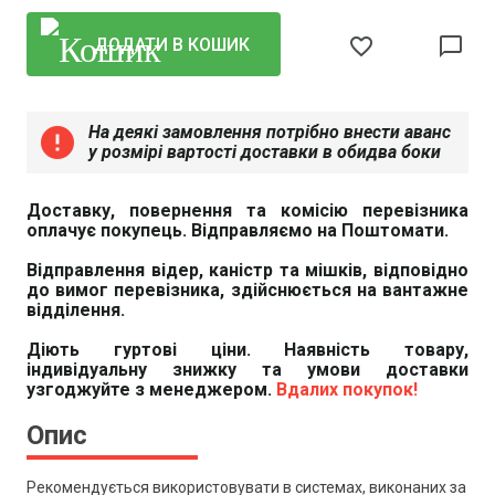
favorite_border
chat_bubble_outline
ДОДАТИ В КОШИК
На деякі замовлення потрібно внести аванс
error
у розмірі вартості доставки в обидва боки
Доставку, повернення та комісію перевізника
оплачує покупець. Відправляємо на Поштомати.
Відправлення відер, каністр та мішків, відповідно
до вимог перевізника, здійснюється на вантажне
відділення.
Діють гуртові ціни. Наявність товару,
індивідуальну знижку та умови доставки
узгоджуйте з менеджером.
Вдалих покупок!
Опис
Рекомендується використовувати в системах, виконаних за