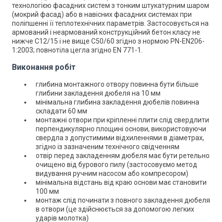
технологією фасадних систем з тонким штукатурним шаром
(мокрий фасад) або в навісних фасадних системах при
поліпшенні її теплотехнічних параметрів. Застосовується на
армований і неармований конструкційний бетон класу не
нижче С12/15 і не вище С50/60 згідно з нормою РN-EN206-
1:2003; повнотіла цегла згідно EN 771-1.
Виконання робіт
глибина монтажного отвору повинна бути більше
глибини закладення дюбеля на 10 мм
мінімальна глибина закладення дюбелів повинна
складати 60 мм
монтажні отвори при кріпленні плити слід свердлити
перпендикулярно площині основи, використовуючи
свердла з допустимими відхиленнями в діаметрах,
згідно із зазначеним технічного свідченням
отвір перед закладенням дюбеля має бути ретельно
очищено від бурового пилу (застосовуємо метод
видування ручним насосом або компресором)
мінімальна відстань від краю основи має становити
100 мм
монтаж слід починати з повного закладення дюбеля
в отвори (це здійснюється за допомогою легких
ударів молотка)