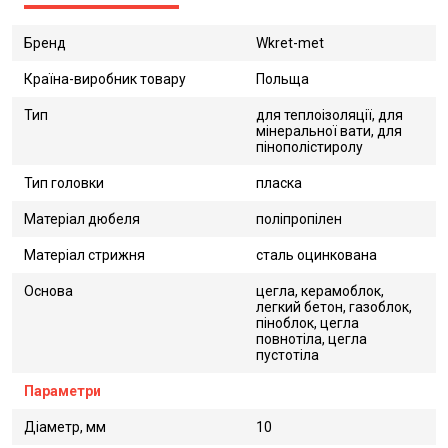
Бренд
Wkret-met
Країна-виробник товару
Польща
Тип
для теплоізоляції, для
мінеральної вати, для
пінополістиролу
Тип головки
пласка
Матеріал дюбеля
поліпропілен
Матеріал стрижня
сталь оцинкована
Основа
цегла, керамоблок,
легкий бетон, газоблок,
піноблок, цегла
повнотіла, цегла
пустотіла
Параметри
Діаметр, мм
10