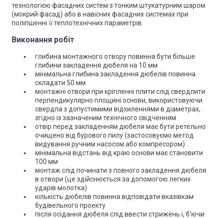
технологією фасадних систем з тонким штукатурним шаром
(мокрий фасад) або в навісних фасадних системах при
поліпшенні її теплотехнічних параметрів.
Виконання робіт
глибина монтажного отвору повинна бути більше
глибини закладення дюбеля на 10 мм
мінімальна глибина закладення дюбелів повинна
складати 50 мм
монтажні отвори при кріпленні плити слід свердлити
перпендикулярно площині основи, використовуючи
свердла з допустимими відхиленнями в діаметрах,
згідно із зазначеним технічного свідченням
отвір перед закладенням дюбеля має бути ретельно
очищено від бурового пилу (застосовуємо метод
видування ручним насосом або компресором)
мінімальна відстань від краю основи має становити
100 мм
монтаж слід починати з повного закладення дюбеля
в отвори (це здійснюється за допомогою легких
ударів молотка)
кількість дюбелів повинна відповідати вказівкам
будівельного проекту
після осідання дюбеля слід ввести стрижень і, б'ючи