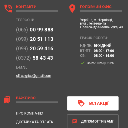
phone_in_talk
location_on
КОНТАКТИ
ГОЛОВНИЙ ОФІС
Україна,
м. Чернівці,
ТЕЛЕФОНИ:
вул. Лейтенанта
Олександра Маланчука, 40
(066)
00 99 888
ГРАФІК РОБОТИ:
(099)
20 51 113
НД-ПН:
ВИХІДНИЙ
(099)
20 59 416
ВТ-ПТ:
08:00 - 17:00
СБ:
08:00 - 14:00
(0372)
58 43 43
done
ЗАРАЗ ПРАЦЮЄМО
E-MAIL:
office.grico@gmail.com
ВАЖЛИВО
bookmarks
loyalty
ВСІ АКЦІЇ
ПРО КОМПАНІЮ
chat
ДОПОМОГТИ ВАМ?
ДОСТАВКА ТА ОПЛАТА