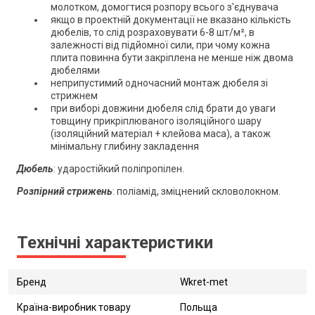
молотком, домогтися розпору всього з'єднувача
якщо в проектній документації не вказано кількість
дюбелів, то слід розраховувати 6-8 шт/м², в
залежності від підйомної сили, при чому кожна
плита повинна бути закріплена не менше ніж двома
дюбелями
неприпустимий одночасний монтаж дюбеля зі
стрижнем
при виборі довжини дюбеля слід брати до уваги
товщину прикріплюваного ізоляційного шару
(ізоляційний матеріал + клейова маса), а також
мінімальну глибину закладення
Дюбель
: ударостійкий поліпропілен.
Розпірний стрижень
: поліамід, зміцнений скловолокном.
Технічні характеристики
Бренд
Wkret-met
Країна-виробник товару
Польща