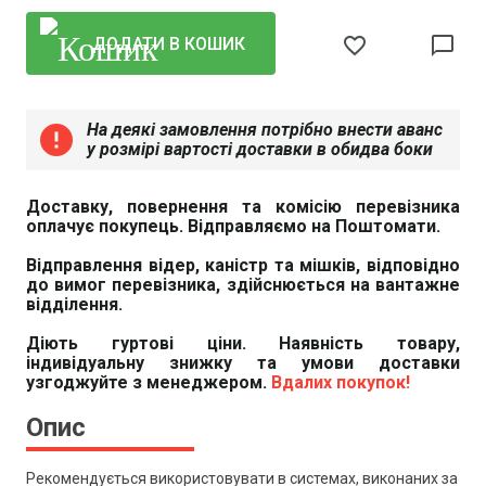
favorite_border
chat_bubble_outline
ДОДАТИ В КОШИК
На деякі замовлення потрібно внести аванс
error
у розмірі вартості доставки в обидва боки
Доставку, повернення та комісію перевізника
оплачує покупець. Відправляємо на Поштомати.
Відправлення відер, каністр та мішків, відповідно
до вимог перевізника, здійснюється на вантажне
відділення.
Діють гуртові ціни. Наявність товару,
індивідуальну знижку та умови доставки
узгоджуйте з менеджером.
Вдалих покупок!
Опис
Рекомендується використовувати в системах, виконаних за