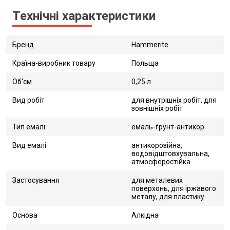
Технічні характеристики
Бренд
Hammerite
Країна-виробник товару
Польща
Об'єм
0,25 л
Вид робіт
для внутрішніх робіт, для
зовнішніх робіт
Тип емалі
емаль-ґрунт-антикор
Вид емалі
антикорозійна,
водовідштовхувальна,
атмосферостійка
Застосування
для металевих
поверхонь, для іржавого
металу, для пластику
Основа
Алкідна