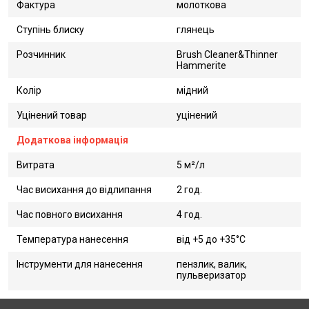
Фактура
молоткова
Ступінь блиску
глянець
Розчинник
Brush Cleaner&Thinner
Hammerite
Колір
мідний
Уцінений товар
уцінений
Додаткова інформація
Витрата
5 м²/л
Час висихання до відлипання
2 год.
Час повного висихання
4 год.
Температура нанесення
від +5 до +35°С
Інструменти для нанесення
пензлик, валик,
пульверизатор