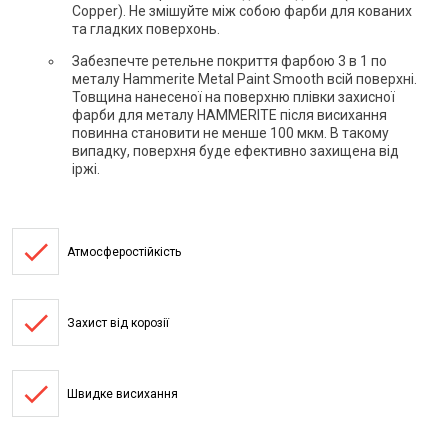
Copper). Не змішуйте між собою фарби для кованих
та гладких поверхонь.
Забезпечте ретельне покриття фарбою 3 в 1 по
металу Hammerite Metal Paint Smooth всій поверхні.
Товщина нанесеної на поверхню плівки захисної
фарби для металу HAMMERITE після висихання
повинна становити не менше 100 мкм. В такому
випадку, поверхня буде ефективно захищена від
іржі.
done
Атмосферостійкість
done
Захист від корозії
done
Швидке висихання