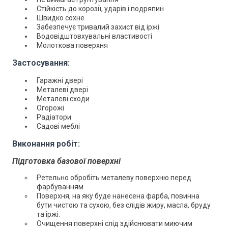
Стійкість до корозії, ударів і подряпин
Швидко сохне
Забезпечує тривалий захист від іржі
Водовідштовхувальні властивості
Молоткова поверхня
Застосування:
Гаражні двері
Металеві двері
Металеві сходи
Огорожі
Радіатори
Садові меблі
Виконання робіт:
Підготовка базової поверхні
Ретельно обробіть металеву поверхню перед
фарбуванням
Поверхня, на яку буде нанесена фарба, повинна
бути чистою та сухою, без слідів жиру, масла, бруду
та іржі.
Очищення поверхні слід здійснювати миючим