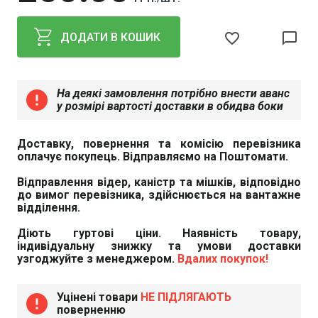
favorite_border
chat_bubble_outline
ДОДАТИ В КОШИК
На деякі замовлення потрібно внести аванс
error
у розмірі вартості доставки в обидва боки
Доставку, повернення та комісію перевізника
оплачує покупець. Відправляємо на Поштомати.
Відправлення відер, каністр та мішків, відповідно
до вимог перевізника, здійснюється на вантажне
відділення.
Діють гуртові ціни. Наявність товару,
індивідуальну знижку та умови доставки
узгоджуйте з менеджером.
Вдалих покупок!
Уцінені товари
НЕ ПІДЛЯГАЮТЬ
error
поверненню