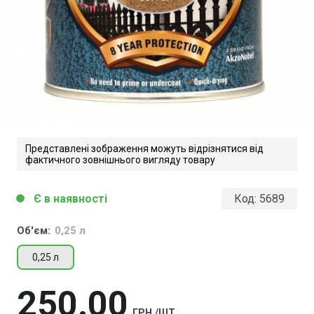
Представлені зображення можуть відрізнятися від
фактичного зовнішнього вигляду товару
Є в наявності
Код:
5689
circle
Об'єм:
0,25 л
0,25 л
250
00
ГРН./ШТ.