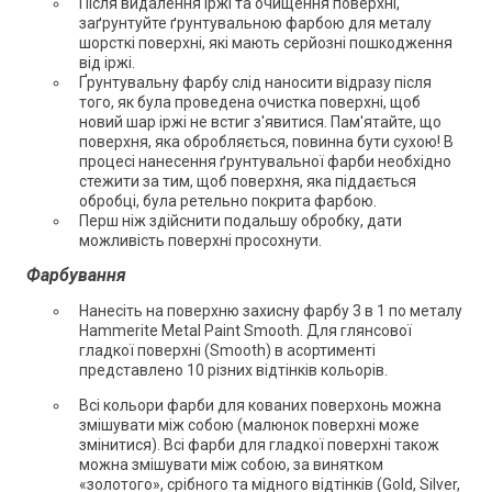
Після видалення іржі та очищення поверхні,
заґрунтуйте ґрунтувальною фарбою для металу
шорсткі поверхні, які мають серйозні пошкодження
від іржі.
Ґрунтувальну фарбу слід наносити відразу після
того, як була проведена очистка поверхні, щоб
новий шар іржі не встиг з'явитися. Пам'ятайте, що
поверхня, яка обробляється, повинна бути сухою! В
процесі нанесення ґрунтувальної фарби необхідно
стежити за тим, щоб поверхня, яка піддається
обробці, була ретельно покрита фарбою.
Перш ніж здійснити подальшу обробку, дати
можливість поверхні просохнути.
Фарбування
Нанесіть на поверхню захисну фарбу 3 в 1 по металу
Hammerite Metal Paint Smooth. Для глянсової
гладкої поверхні (Smooth) в асортименті
представлено 10 різних відтінків кольорів.
Всі кольори фарби для кованих поверхонь можна
змішувати між собою (малюнок поверхні може
змінитися). Всі фарби для гладкої поверхні також
можна змішувати між собою, за винятком
«золотого», срібного та мідного відтінків (Gold, Silver,