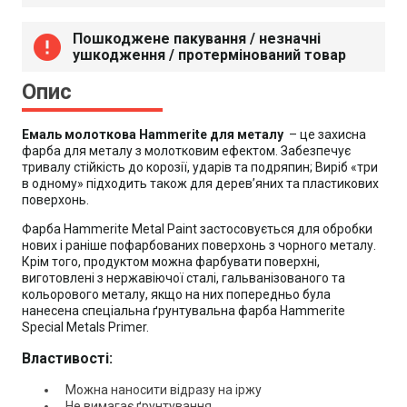
Пошкоджене пакування / незначні
error
ушкодження / протермінований товар
Опис
Емаль молоткова Hammerite для металу
–
це захисна
фарба для металу з молотковим ефектом. Забезпечує
тривалу стійкість до корозії, ударів та подряпин; Виріб «три
в одному» підходить також для дерев’яних та пластикових
поверхонь.
Фарба Hammerite Metal Paint застосовується для обробки
нових і раніше пофарбованих поверхонь з чорного металу.
Крім того, продуктом можна фарбувати поверхні,
виготовлені з нержавіючої сталі, гальванізованого та
кольорового металу, якщо на них попередньо була
нанесена спеціальна ґрунтувальна фарба Hammerite
Special Metals Primer.
Властивості:
Можна наносити відразу на іржу
Не вимагає ґрунтування