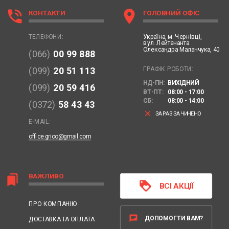
phone_in_talk
location_on
КОНТАКТИ
ГОЛОВНИЙ ОФІС
Україна,
м. Чернівці,
ТЕЛЕФОНИ:
вул. Лейтенанта
Олександра Маланчука, 40
(066)
00 99 888
ГРАФІК РОБОТИ:
(099)
20 51 113
НД-ПН:
ВИХІДНИЙ
(099)
20 59 416
ВТ-ПТ:
08:00 - 17:00
СБ:
08:00 - 14:00
(0372)
58 43 43
clear
ЗАРАЗ ЗАЧИНЕНО
E-MAIL:
office.grico@gmail.com
ВАЖЛИВО
bookmarks
loyalty
ВСІ АКЦІЇ
ПРО КОМПАНІЮ
chat
ДОПОМОГТИ ВАМ?
ДОСТАВКА ТА ОПЛАТА