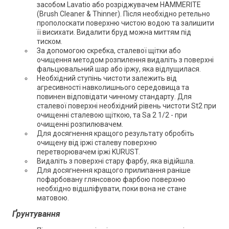
засобом Lavatio або розріджувачем HAMMERITE
(Brush Cleaner & Thinner). Після необхідно ретельно
прополоскати поверхню чистою водою та залишити
її висихати. Видалити бруд можна миттям під
тиском.
За допомогою скребка, сталевої щітки або
очищення методом розпилення видаліть з поверхні
фальцювальний шар або іржу, яка відлущилася.
Необхідний ступінь чистоти залежить від
агресивності навколишнього середовища та
повинен відповідати чинному стандарту. Для
сталевої поверхні необхідний рівень чистоти St2 при
очищенні сталевою щіткою, та Sa 2 1/2 - при
очищенні розпилювачем.
Для досягнення кращого результату обробіть
очищену від іржі сталеву поверхню
перетворювачем іржі KURUST.
Видаліть з поверхні стару фарбу, яка відійшла.
Для досягнення кращого прилипання раніше
пофарбовану ​​глянсовою фарбою поверхню
необхідно відшліфувати, поки вона не стане
матовою.
Ґрунтування