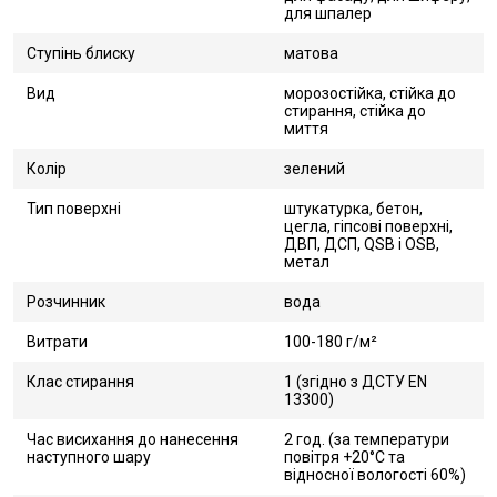
для шпалер
Ступінь блиску
матова
Вид
морозостійка, стійка до
стирання, стійка до
миття
Колір
зелений
Тип поверхні
штукатурка, бетон,
цегла, гіпсові поверхні,
ДВП, ДСП, QSB і OSB,
метал
Розчинник
вода
Витрати
100-180 г/м²
Клас стирання
1 (згідно з ДСТУ EN
13300)
Час висихання до нанесення
2 год. (за температури
наступного шару
повітря +20°С та
відносної вологості 60%)