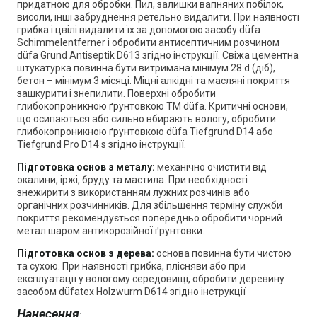
придатною для обробки. Пил, залишки вапняних побілок,
висоли, інші забруднення ретельно видалити. При наявності
грибка і цвілі видалити їх за допомогою засобу düfa
Schimmelentferner і обробити антисептичним розчином
düfa Grund Antiseptik D613 згідно інструкції. Свіжа цементна
штукатурка повинна бути витримана мінімум 28 d (діб),
бетон – мінімум 3 місяці. Міцні алкідні та масляні покриття
зашкурити і знепилити. Поверхні обробити
глибокопроникною ґрунтовкою ТМ düfa. Критичні основи,
що осипаються або сильно вбирають вологу, обробити
глибокопроникною ґрунтовкою düfa Tiefgrund D14 або
Tiefgrund Pro D14 s згідно інструкції.
Підготовка основ з металу:
механічно очистити від
окалини, іржі, бруду та мастила. При необхідності
знежирити з використанням лужних розчинів або
органічних розчинників. Для збільшення терміну служби
покриття рекомендується попередньо обробити чорний
метал шаром антикорозійної ґрунтовки.
Підготовка основ з дерева:
основа повинна бути чистою
та сухою. При наявності грибка, плісняви або при
експлуатації у вологому середовищі, обробити деревину
засобом düfatex Holzwurm D614 згідно інструкції
Нанесення
: