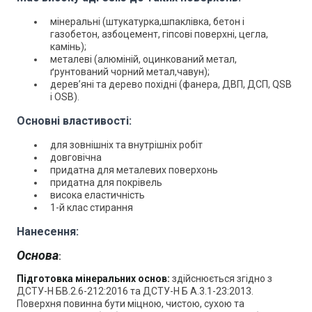
мінеральні (штукатурка,шпаклівка, бетон і
газобетон, азбоцемент, гіпсові поверхні, цегла,
камінь);
металеві (алюміній, оцинкований метал,
ґрунтований чорний метал,чавун);
дерев’яні та дерево похідні (фанера, ДВП, ДСП, QSB
і OSB).
Основні властивості:
для зовнішніх та внутрішніх робіт
довговічна
придатна для металевих поверхонь
придатна для покрівель
висока еластичність
1-й клас стирання
Нанесення:
Основа
:
Підготовка мінеральних основ:
здійснюється згідно з
ДСТУ-Н БВ.2.6-212:2016 та ДСТУ-Н Б А.3.1-23:2013.
Поверхня повинна бути міцною, чистою, сухою та