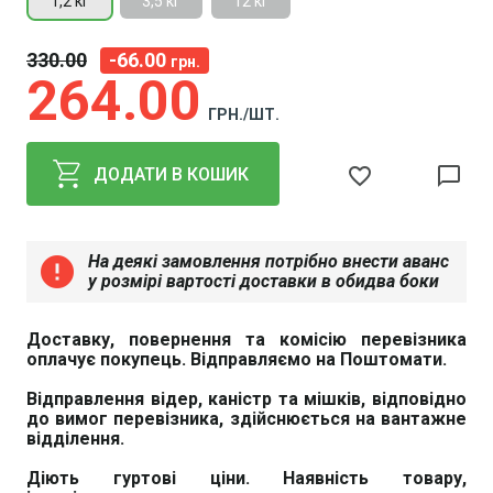
1,2 кг
3,5 кг
12 кг
330
00
-66.00
грн.
264
00
ГРН./ШТ.
favorite_border
chat_bubble_outline
ДОДАТИ В КОШИК
На деякі замовлення потрібно внести аванс
error
у розмірі вартості доставки в обидва боки
Доставку, повернення та комісію перевізника
оплачує покупець. Відправляємо на Поштомати.
Відправлення відер, каністр та мішків, відповідно
до вимог перевізника, здійснюється на вантажне
відділення.
Діють гуртові ціни. Наявність товару,