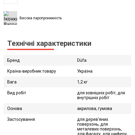
Висока паропроникність
Технічні характеристики
Бренд
Düfa
Країна-виробник товару
Україна
Вага
1,2 кг
Вид робіт
для зовнішніх робіт, для
внутрішніх робіт
Основа
акрилова, гумова
Застосування
для дерев'яних
поверхонь, для
металевих поверхонь,
для фасаду, для шиферу,