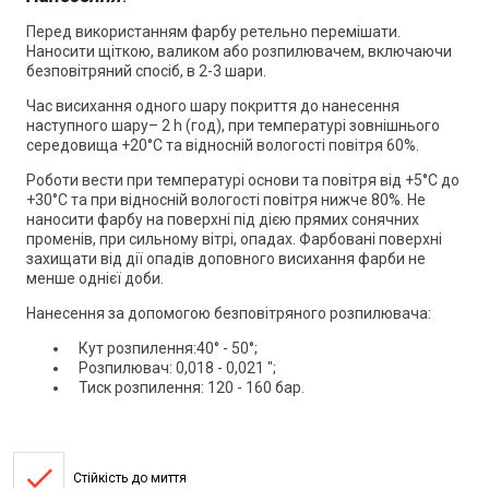
Перед використанням фарбу ретельно перемішати.
Наносити щіткою, валиком або розпилювачем, включаючи
безповітряний спосіб, в 2-3 шари.
Час висихання одного шару покриття до нанесення
наступного шару– 2 h (год), при температурі зовнішнього
середовища +20°С та відносній вологості повітря 60%.
Роботи вести при температурі основи та повітря від +5°С до
+30°С та при відносній вологості повітря нижче 80%. Не
наносити фарбу на поверхні під дією прямих сонячних
променів, при сильному вітрі, опадах. Фарбовані поверхні
захищати від дії опадів доповного висихання фарби не
менше однієї доби.
Нанесення за допомогою безповітряного розпилювача:
Кут розпилення:40° - 50°;
Розпилювач: 0,018 - 0,021 ";
Тиск розпилення: 120 - 160 бар.
done
Стійкість до миття