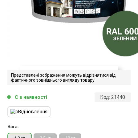
Представлені зображення можуть відрізнятися від
фактичного зовнішнього вигляду товару
Dufa SuperElastik.
Є в наявності
Код:
21440
circle
Завантажити файл у pdf-форматі
Розмір файлу 304 Kb
Вага: