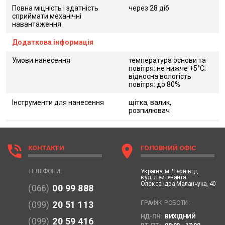
Повна міцність і здатність
через 28 діб
сприймати механічні
навантаження
Додаткова інформація
Умови нанесення
температура основи та
повітря: не нижче +5°С;
відносна вологість
повітря: до 80%
Інструменти для нанесення
щітка, валик,
розпилювач
phone_in_talk
location_on
КОНТАКТИ
ГОЛОВНИЙ ОФІС
Україна,
м. Чернівці,
ТЕЛЕФОНИ:
вул. Лейтенанта
Олександра Маланчука, 40
(066)
00 99 888
ГРАФІК РОБОТИ:
(099)
20 51 113
НД-ПН:
ВИХІДНИЙ
(099)
20 59 416