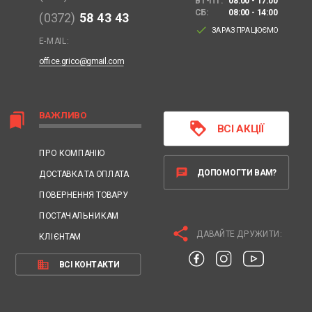
ВТ-ПТ:
08:00 - 17:00
СБ:
08:00 - 14:00
(0372)
58 43 43
done
ЗАРАЗ ПРАЦЮЄМО
E-MAIL:
office.grico@gmail.com
ВАЖЛИВО
bookmarks
loyalty
ВСІ АКЦІЇ
ПРО КОМПАНІЮ
chat
ДОПОМОГТИ ВАМ?
ДОСТАВКА ТА ОПЛАТА
ПОВЕРНЕННЯ ТОВАРУ
ПОСТАЧАЛЬНИКАМ
share
ДАВАЙТЕ ДРУЖИТИ:
КЛІЄНТАМ
business
ВСІ КОНТАКТИ