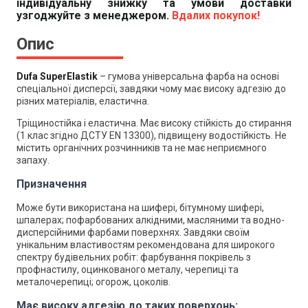
індивідуальну знижку та умови доставки
узгоджуйте з менеджером.
Вдалих покупок!
Опис
Dufa SuperElastik
– г
умова універсальна фарба на основі
спеціальної дисперсії, завдяки чому має високу адгезію до
різних матеріалів, еластична.
Тріщиностійка і еластична. Має високу стійкість до стирання
(1 клас згідно ДСТУ EN 13300), підвищену водостійкість. Не
містить органічних розчинників та не має неприємного
запаху.
Призначення
Може бути використана на шифері, бітумному шифері,
шпалерах; пофарбованих алкідними, масляними та водно-
дисперсійними фарбами поверхнях. Завдяки своїм
унікальним властивостям рекомендована для широкого
спектру будівельних робіт: фарбування покрівель з
профнастилу, оцинкованого металу, черепиці та
металочерепиці; огорож, цоколів.
Має високу адгезію до таких поверхонь: