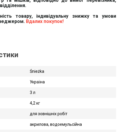
тр та мішків, відповідно до вимог перевізника,
відділення.
вність товару, індивідуальну знижку та умови
енеджером.
Вдалих покупок!
истики
Śnieżka
Україна
3 л
4,2 кг
для зовнішніх робіт
акрилова, водоемульсійна