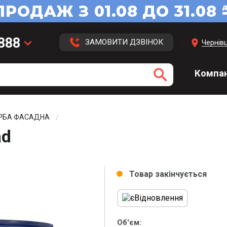
 888
keyboard_arrow_down
location_on
ЗАМОВИТИ ДЗВІНОК
Чернівц
 113
search
Компан
 416
3 43
РБА ФАСАДНА
ad
Товар закінчується
circle
Об'єм: