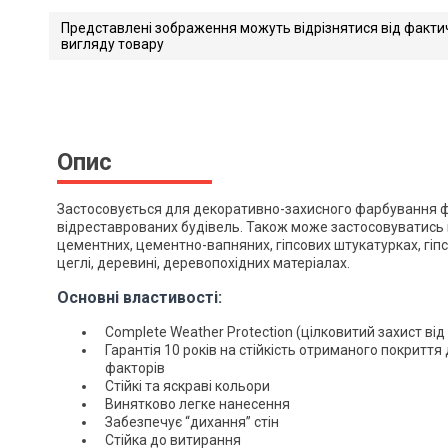
Представлені зображення можуть відрізнятися від факти
вигляду товару
Опис
Застосовується для декоративно-захисного фарбування ф
відреставрованих будівель. Також може застосовуватись
цементних, цементно-вапняних, гіпсових штукатурках, гіпс
цеглі, деревині, деревопохідних матеріалах.
Основні властивості:
Complete Weather Protection (цілковитий захист ві
Гарантія 10 років на стійкість отриманого покритт
факторів
Стійкі та яскраві кольори
Винятково легке нанесення
Забезпечує “дихання” стін
Стійка до витирання