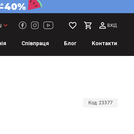
favorite_border
keyboard_arrow_down
і
ВХІД
ія
Співпраця
Блог
Контакти
Код:
23377