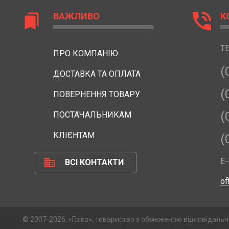
phone_in_talk
ВАЖЛИВО
К
bookmarks
Т
ПРО КОМПАНІЮ
(
ДОСТАВКА ТА ОПЛАТА
(
ПОВЕРНЕННЯ ТОВАРУ
(
ПОСТАЧАЛЬНИКАМ
КЛІЄНТАМ
(
business
E-
ВСІ КОНТАКТИ
of
© 2007-2026, «Гріко», товариство з обмеженою відповідальн