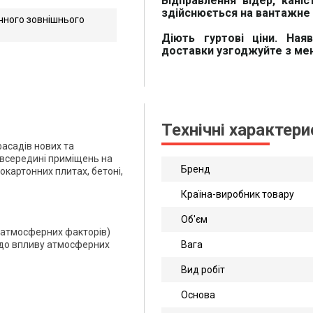
Відправлення відер, каніс
здійснюється на вантажне 
чного зовнішнього
Діють гуртові ціни. Ная
доставки узгоджуйте з м
Технічні характер
асадів нових та
 всередині приміщень на
Бренд
окартонних плитах, бетоні,
Країна-виробник товару
Об'єм
д атмосферних факторів)
я до впливу атмосферних
Вага
Вид робіт
Основа