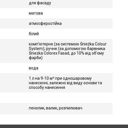
для фасаду
матова
атмосферостійка
білий
комп’ютерне (за системою Śnieżka Colour
System); ручне (за допомогою барвника
Śnieżka Colorex Fasad, до 10% від об’єму
фарби)
вода
1 л на 9-10 м² при одношаровому
нанесенні, залежно від виду основи та
способу нанесення
пензлик, валик, розпилювач