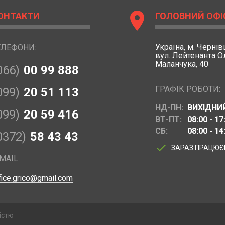
location_on
ОНТАКТИ
ГОЛОВНИЙ ОФІ
Україна,
м. Чернівц
ЕЛЕФОНИ:
вул. Лейтенанта 
Маланчука, 40
066)
00 99 888
ГРАФІК РОБОТИ:
099)
20 51 113
НД-ПН:
ВИХІДНИ
099)
20 59 416
ВТ-ПТ:
08:00 - 17
СБ:
08:00 - 14
0372)
58 43 43
done
ЗАРАЗ ПРАЦЮ
MAIL:
fice.grico@gmail.com
істю