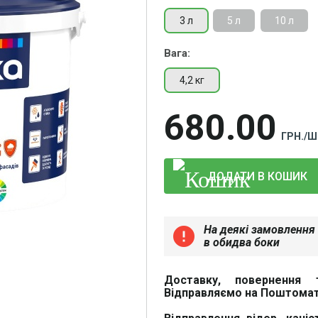
3 л
5 л
10 л
Вага:
4,2 кг
680
00
ГРН./Ш
ДОДАТИ В КОШИК
На деякі замовлення 
error
в обидва боки
Доставку, повернення 
Відправляємо на Поштомат