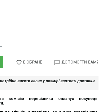
Т.
favorite_border
chat_bubble_outline
В ОБРАНЕ
ДОПОМОГТИ ВАМ?
потрібно внести аванс у розмірі вартості доставки
та комісію перевізника оплачує покупець.
и.