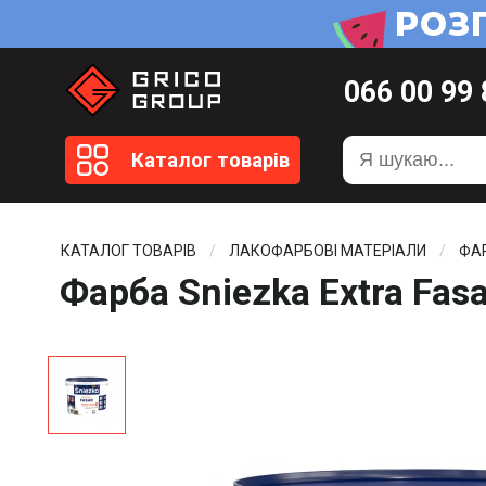
066
00 99
099
20 51
Каталог товарів
099
20 59
0372
58 4
КАТАЛОГ ТОВАРІВ
ЛАКОФАРБОВІ МАТЕРІАЛИ
ФА
Фарба Sniezka Extra Fas