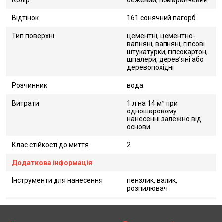
Колір
бежевий, помаранчевий
Відтінок
161 сонячний пагорб
Тип поверхні
цементні, цементно-
вапняні, вапняні, гіпсові
штукатурки, гіпсокартон,
шпалери, дерев’яні або
деревопохідні
Розчинник
вода
Витрати
1 л на 14 м² при
одношаровому
нанесенні залежно від
основи
Клас стійкості до миття
2
Додаткова інформація
Інструменти для нанесення
пензлик, валик,
розпилювач