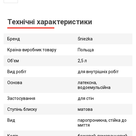
Технічні характеристики
Бренд
Śnieżka
Країна-виробник товару
Польща
Об'єм
2,5 л
Вид робіт
для внутрішніх робіт
Основа
латексна,
водоемульсійна
Застосування
для стін
Ступінь блиску
матова
Вид
паропроникна, стійка до
миття