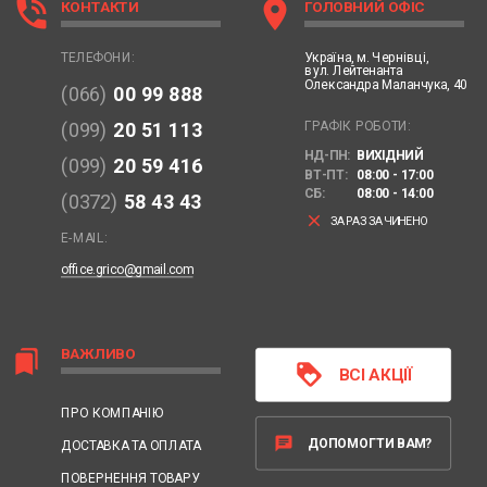
phone_in_talk
location_on
КОНТАКТИ
ГОЛОВНИЙ ОФІС
Україна,
м. Чернівці,
ТЕЛЕФОНИ:
вул. Лейтенанта
Олександра Маланчука, 40
(066)
00 99 888
ГРАФІК РОБОТИ:
(099)
20 51 113
НД-ПН:
ВИХІДНИЙ
(099)
20 59 416
ВТ-ПТ:
08:00 - 17:00
СБ:
08:00 - 14:00
(0372)
58 43 43
clear
ЗАРАЗ ЗАЧИНЕНО
E-MAIL:
office.grico@gmail.com
ВАЖЛИВО
bookmarks
loyalty
ВСІ АКЦІЇ
ПРО КОМПАНІЮ
chat
ДОПОМОГТИ ВАМ?
ДОСТАВКА ТА ОПЛАТА
ПОВЕРНЕННЯ ТОВАРУ