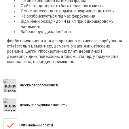
Готова кольорова латексна фарба
Стійкість до тертя та багаторазового миття
Легке нанесення та відмінна покривна здатність
Не розбрискується під час фарбування
Відмінний розхід - до 14 м²/л при одношаровому
нанесенні
Забезпечує "дихання" стін
Фарба призначена для декоративно-захисного фарбування
стін і стель з цементних, цементно-вапняних, гіпсових
розчинів, цегли, гіпсокартонних плит, дерев’яних і
деревопохідних поверхонь, а також шпалер, у тому числі зі
скловолокна, всередині приміщень.
Висока паропроникність
Ідеальна покривна здатність
done
Оптимальний розхід