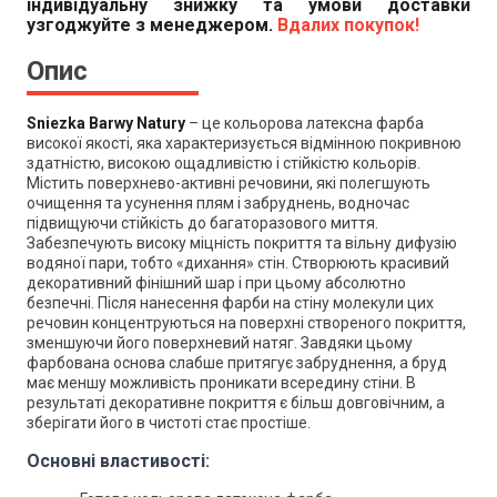
індивідуальну знижку та умови доставки
узгоджуйте з менеджером.
Вдалих покупок!
Опис
Sniezka Barwy Natury
– це кольорова латексна фарба
високої якості, яка характеризується відмінною покривною
здатністю, високою ощадливістю і стійкістю кольорів.
Містить поверхнево-активні речовини, які полегшують
очищення та усунення плям і забруднень, водночас
підвищуючи стійкість до багаторазового миття.
Забезпечують високу міцність покриття та вільну дифузію
водяної пари, тобто «дихання» стін. Створюють красивий
декоративний фінішний шар і при цьому абсолютно
безпечні. Після нанесення фарби на стіну молекули цих
речовин концентруються на поверхні створеного покриття,
зменшуючи його поверхневий натяг. Завдяки цьому
фарбована основа слабше притягує забруднення, а бруд
має меншу можливість проникати всередину стіни. В
результаті декоративне покриття є більш довговічним, а
зберігати його в чистоті стає простіше.
Основні властивості: