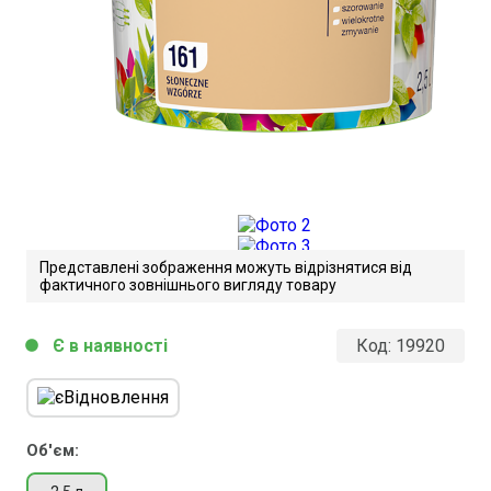
Представлені зображення можуть відрізнятися від
фактичного зовнішнього вигляду товару
Є в наявності
Код:
19920
circle
Snieka Barwy Natury. Технічні
характеристики
Завантажити файл у pdf-форматі
Об'єм:
Розмір файлу 402 Kb