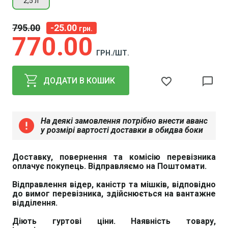
2,5 л
795
00
-25.00
грн.
770
00
ГРН./ШТ.
favorite_border
chat_bubble_outline
ДОДАТИ В КОШИК
На деякі замовлення потрібно внести аванс
error
у розмірі вартості доставки в обидва боки
Доставку, повернення та комісію перевізника
оплачує покупець. Відправляємо на Поштомати.
Відправлення відер, каністр та мішків, відповідно
до вимог перевізника, здійснюється на вантажне
відділення.
Діють гуртові ціни. Наявність товару,