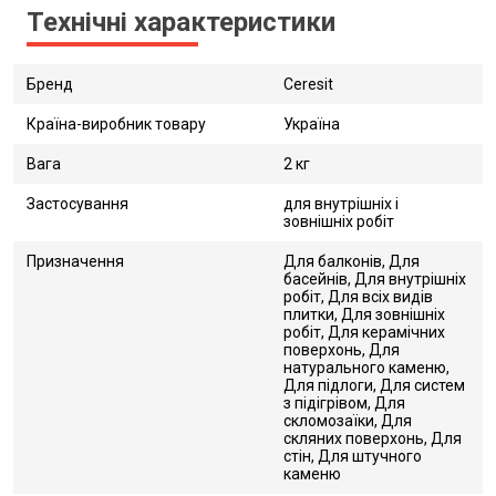
Технічні характеристики
Бренд
Ceresit
Країна-виробник товару
Україна
Вага
2 кг
Застосування
для внутрішніх і
зовнішніх робіт
Призначення
Для балконів, Для
басейнів, Для внутрішніх
робіт, Для всіх видів
плитки, Для зовнішніх
робіт, Для керамічних
поверхонь, Для
натурального каменю,
Для підлоги, Для систем
з підігрівом, Для
скломозаїки, Для
скляних поверхонь, Для
стін, Для штучного
каменю