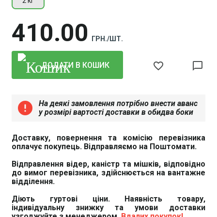
2 кг
410
00
ГРН./ШТ.
favorite_border
chat_bubble_outline
ДОДАТИ В КОШИК
На деякі замовлення потрібно внести аванс
error
у розмірі вартості доставки в обидва боки
Доставку, повернення та комісію перевізника
оплачує покупець. Відправляємо на Поштомати.
Відправлення відер, каністр та мішків, відповідно
до вимог перевізника, здійснюється на вантажне
відділення.
Діють гуртові ціни. Наявність товару,
індивідуальну знижку та умови доставки
узгоджуйте з менеджером.
Вдалих покупок!