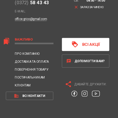
СБ:
08:00 - 14:00
(0372)
58 43 43
clear
ЗАРАЗ ЗАЧИНЕНО
E-MAIL:
office.grico@gmail.com
ВАЖЛИВО
bookmarks
loyalty
ВСІ АКЦІЇ
ПРО КОМПАНІЮ
chat
ДОПОМОГТИ ВАМ?
ДОСТАВКА ТА ОПЛАТА
ПОВЕРНЕННЯ ТОВАРУ
ПОСТАЧАЛЬНИКАМ
share
ДАВАЙТЕ ДРУЖИТИ:
КЛІЄНТАМ
business
ВСІ КОНТАКТИ