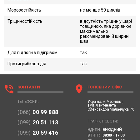
Морозостійкість
не менше 50 циклів
Тріщиностійкість
відсутність тріщин у шарі
товщиною, яка дорівнює
максимально
рекомендованій ширині
шва
Для підлоги з підігрівом
так
Протигрибкова дія
так
phone_in_talk
location_on
КОНТАКТИ
ГОЛОВНИЙ ОФІС
Україна,
м. Чернівці,
ТЕЛЕФОНИ:
вул. Лейтенанта
Олександра Маланчука, 40
(066)
00 99 888
ГРАФІК РОБОТИ:
(099)
20 51 113
НД-ПН:
ВИХІДНИЙ
(099)
20 59 416
ВТ-ПТ:
08:00 - 17:00