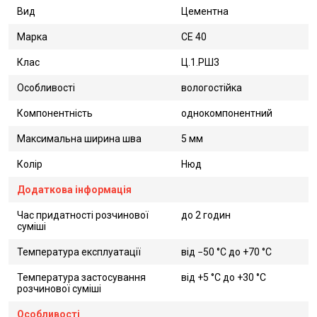
Вид
Цементна
Марка
CE 40
Клас
Ц.1.РШ3
Особливості
вологостійка
Компонентність
однокомпонентний
Максимальна ширина шва
5 мм
Колір
Нюд
Додаткова інформація
Час придатності розчинової
до 2 годин
суміші
Температура експлуатації
від −50 °C до +70 °C
Температура застосування
від +5 °C до +30 °C
розчинової суміші
Особливості