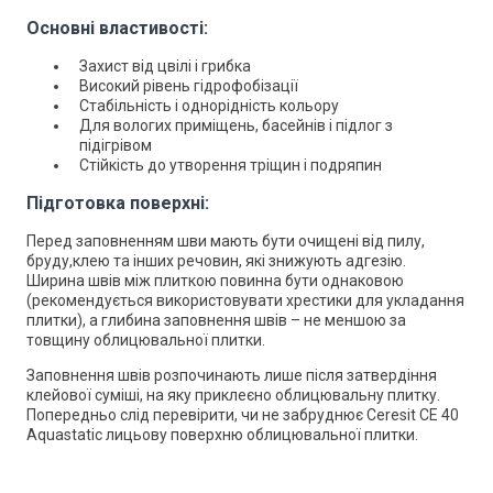
Основні властивості:
Захист від цвілі і грибка
Високий рівень гідрофобізації
Стабільність і однорідність кольору
Для вологих приміщень, басейнів і підлог з
підігрівом
Стійкість до утворення тріщин і подряпин
Підготовка поверхні:
Перед заповненням шви мають бути очищені від пилу,
бруду,клею та інших речовин, які знижують адгезію.
Ширина швів між плиткою повинна бути однаковою
(рекомендується використовувати хрестики для укладання
плитки), а глибина заповнення швів – не меншою за
товщину облицювальної плитки.
Заповнення швів розпочинають лише після затвердіння
клейової суміші, на яку приклеєно облицювальну плитку.
Попередньо слід перевірити, чи не забруднює Ceresit CE 40
Aquastatic лицьову поверхню облицювальної плитки.