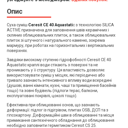
Опис
Суха суміш
Ceresit CE 40 Aquastati
c з технологією SILICA
ACTIVE призначена для заповнення швів керамічних і
скляних облицювальних плиток, а також облицювальних
плиток зі штучного і натурального каменю, зокрема
мармуру, при роботах на горизонтальних і вертикальних
поверхнях.
Завдяки високому ступеню гідрофобності Ceresit CE 40
Aquastatic краплі води стікають з поверхні та не
проникають у її структуру. Ця властивість дозволяє
використовувати суміш у місцях, які періодично або
тривало зазнають інтенсивного впливу води всередині
(душові, ванні кімнати, кухні, чаші та приміщення басейнів
тощо) та зовні будівель (підлоги терас, балкони,
експлуатовані покрівлі, цоколі тощо).
Ефективна при облицюванні основ, що зазнають
деформації: підлог із підігрівом, плитах OSB, ДСП та з
гіпсокартону. Деформаційні шви в облицюванні та місця
примикання сантехнічного обладнання до облицювання
необхідно заповнити герметиком Ceresit CS 25.