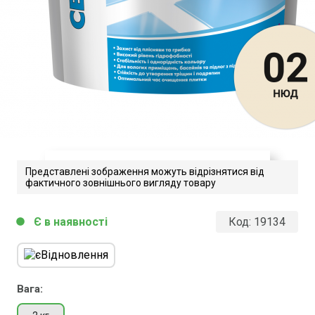
Представлені зображення можуть відрізнятися від
фактичного зовнішнього вигляду товару
Ceresit CE 40 Aquastatic.
Є в наявності
Код:
19134
circle
u0422u0435u0445u043du0456u0447u043du
u043eu043fu0438u0441.
Завантажити файл у pdf-форматі
Розмір файлу 206 Kb
Вага: