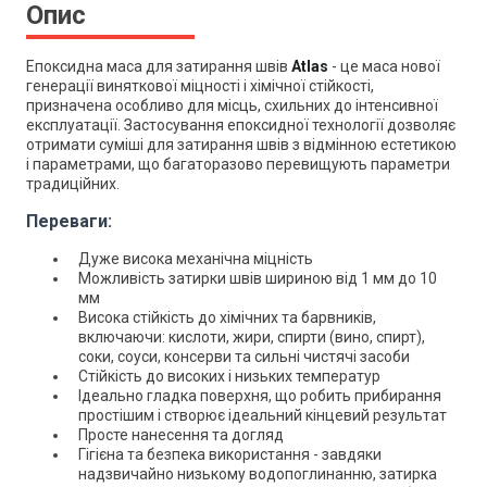
Опис
Епоксидна маса для затирання швів
Atlas
- це маса нової
генерації виняткової міцності і хімічної стійкості,
призначена особливо для місць, схильних до інтенсивної
експлуатації. Застосування епоксидної технології дозволяє
отримати суміші для затирання швів з відмінною естетикою
і параметрами, що багаторазово перевищують параметри
традиційних.
Переваги:
Дуже висока механічна міцність
Можливість затирки швів шириною від 1 мм до 10
мм
Висока стійкість до хімічних та барвників,
включаючи: кислоти, жири, спирти (вино, спирт),
соки, соуси, консерви та сильні чистячі засоби
Стійкість до високих і низьких температур
Ідеально гладка поверхня, що робить прибирання
простішим і створює ідеальний кінцевий результат
Просте нанесення та догляд
Гігієна та безпека використання - завдяки
надзвичайно низькому водопоглинанню, затирка