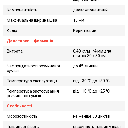
Компонентність
двокомпонентний
Максимальна ширина шва
15 мм
Колір
Коричневий
Додаткова інформація
Витрата
0,40 кг/м² /4 мм для
плиток 30 x 30 cм
Час придатності розчинової
до 45 хвилин
суміші
Температура експлуатації
від −30 °C до +80 °C
Температура застосування
від +10 °C до +25 °C
розчинової суміші
Особливості
Морозостійкість
не менше 50 циклів
Тріщиностійкість
відсутність тріщин у шарі