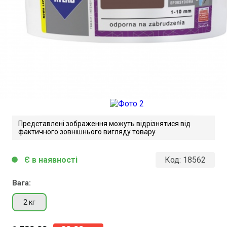
Представлені зображення можуть відрізнятися від
фактичного зовнішнього вигляду товару
Є в наявності
Код:
18562
circle
Atlas Fuga. Технічний опис
Завантажити файл у pdf-форматі
Вага:
Розмір файлу 370 Kb
2 кг