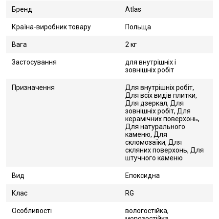
Бренд
Atlas
Країна-виробник товару
Польща
Вага
2 кг
Застосування
для внутрішніх і
зовнішніх робіт
Призначення
Для внутрішніх робіт,
Для всіх видів плитки,
Для дзеркал, Для
зовнішніх робіт, Для
керамічних поверхонь,
Для натурального
каменю, Для
скломозаїки, Для
скляних поверхонь, Для
штучного каменю
Вид
Епоксидна
Клас
RG
Особливості
вологостійка,
морозостійка