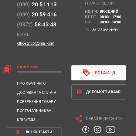
ГРАФІК РОБОТИ:
(099)
20 51 113
НД-ПН:
ВИХІДНИЙ
(099)
20 59 416
ВТ-ПТ:
08:00 - 17:00
СБ:
08:00 - 14:00
(0372)
58 43 43
clear
ЗАРАЗ ЗАЧИНЕНО
E-MAIL:
office.grico@gmail.com
ВАЖЛИВО
bookmarks
loyalty
ВСІ АКЦІЇ
ПРО КОМПАНІЮ
chat
ДОПОМОГТИ ВАМ?
ДОСТАВКА ТА ОПЛАТА
ПОВЕРНЕННЯ ТОВАРУ
ПОСТАЧАЛЬНИКАМ
share
ДАВАЙТЕ ДРУЖИТИ:
КЛІЄНТАМ
business
ВСІ КОНТАКТИ