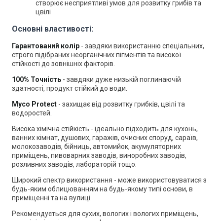
створює несприятливі умов для розвитку грибів та
цвілі
Основні властивості:
Гарантований колір
- завдяки використанню спеціальних,
строго підібраних неорганічних пігментів та високої
стійкості до зовнішніх факторів.
100% Точність
- завдяки дуже низькій поглинаючій
здатності, продукт стійкий до води.
Myco Protect
- захищає від розвитку грибків, цвілі та
водоростей.
Висока хімічна стійкість - ідеально підходить для кухонь,
ванних кімнат, душових, гаражів, очисних споруд, сараїв,
молокозаводів, бійниць, автомийок, акумуляторних
приміщень, пивоварних заводів, виноробних заводів,
розливних заводів, лабораторій тощо.
Широкий спектр використання - може використовуватися з
будь-яким облицюванням на будь-якому типі основи, в
приміщенні та на вулиці.
Рекомендується для сухих, вологих і вологих приміщень,