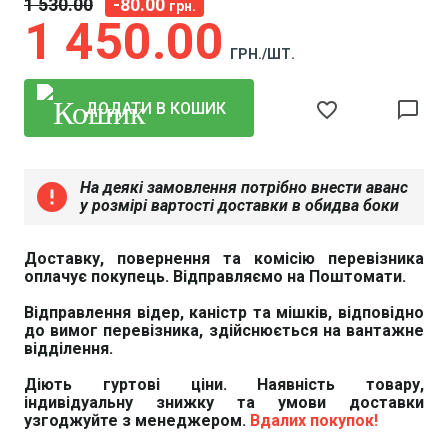
1 530
00
-80.00
грн.
1 450
00
ГРН./ШТ.
favorite_border
chat_bubble_outline
ДОДАТИ В КОШИК
На деякі замовлення потрібно внести аванс
error
у розмірі вартості доставки в обидва боки
Доставку, повернення та комісію перевізника
оплачує покупець. Відправляємо на Поштомати.
Відправлення відер, каністр та мішків, відповідно
до вимог перевізника, здійснюється на вантажне
відділення.
Діють гуртові ціни. Наявність товару,
індивідуальну знижку та умови доставки
узгоджуйте з менеджером.
Вдалих покупок!