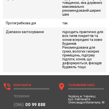
товщиною, яка дорівнює
максимально
рекомендованій ширині
шва
Протигрибкова дія
так
Діапазон застосування
підходить практично для
всіх типів покриттів та
основ всередині та зовні
будинків.
Рекомендована для
сухих, вологих і мокрих
приміщень, підігріву
підлоги, основ, що
деформуються, фасадів
будівель тощо.
phone_in_talk
location_on
КОНТАКТИ
ГОЛОВНИЙ ОФІС
Україна,
м. Чернівці,
ТЕЛЕФОНИ:
вул. Лейтенанта
Олександра Маланчука, 40
(066)
00 99 888