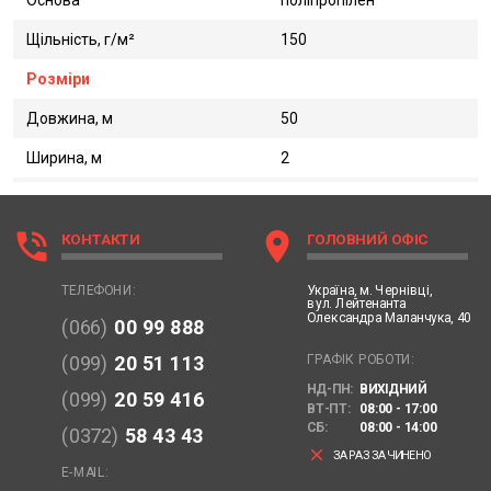
Щільність, г/м²
150
Розміри
Довжина, м
50
Ширина, м
2
phone_in_talk
location_on
КОНТАКТИ
ГОЛОВНИЙ ОФІС
Україна,
м. Чернівці,
ТЕЛЕФОНИ:
вул. Лейтенанта
Олександра Маланчука, 40
(066)
00 99 888
ГРАФІК РОБОТИ:
(099)
20 51 113
НД-ПН:
ВИХІДНИЙ
(099)
20 59 416
ВТ-ПТ:
08:00 - 17:00
СБ:
08:00 - 14:00
(0372)
58 43 43
clear
ЗАРАЗ ЗАЧИНЕНО
E-MAIL: