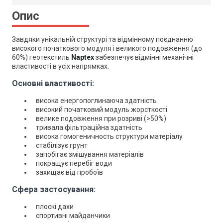
Опис
Завдяки унікальній структурі та відмінному поєднанню
високого початкового модуля і великого подовження (до
60%) геотекстиль
Naptex
забезпечує відмінні механічні
властивості в усіх напрямках.
Основні властивості:
висока енергопоглинаюча здатність
високий початковий модуль жорсткості
велике подовження при розриві (>50%)
тривала фільтраційна здатність
висока гомогеничность структури матеріалу
стабілізує грунт
запобігає змішування матеріалів
покращує перебіг води
захищає від пробоїв
Сфера застосування:
плоскі дахи
спортивні майданчики