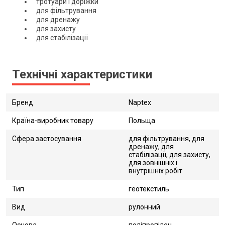
тротуари і доріжки
для фільтрування
для дренажу
для захисту
для стабілізації
Технічні характеристики
Бренд
Naptex
Країна-виробник товару
Польща
Сфера застосування
для фільтрування, для
дренажу, для
стабілізації, для захисту,
для зовнішніх і
внутрішніх робіт
Тип
геотекстиль
Вид
рулонний
Основа
поліпропілен