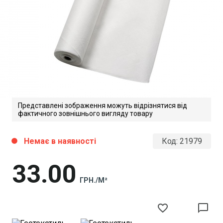
Представлені зображення можуть відрізнятися від
фактичного зовнішнього вигляду товару
Немає в наявності
Код:
21979
circle
33
00
ГРН./М²
favorite_border
chat_bubble_outline