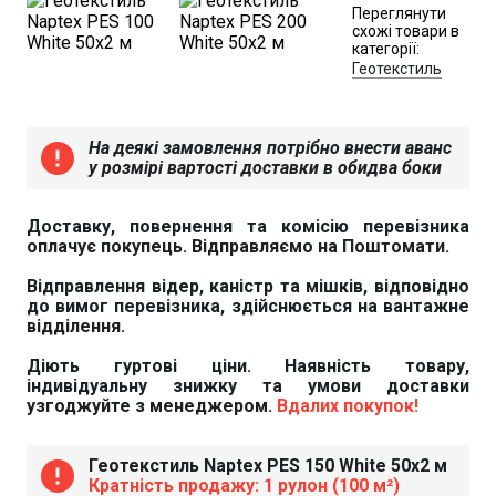
Переглянути
схожі товари в
категорії:
Геотекстиль
На деякі замовлення потрібно внести аванс
error
у розмірі вартості доставки в обидва боки
Доставку, повернення та комісію перевізника
оплачує покупець. Відправляємо на Поштомати.
Відправлення відер, каністр та мішків, відповідно
до вимог перевізника, здійснюється на вантажне
відділення.
Діють гуртові ціни. Наявність товару,
індивідуальну знижку та умови доставки
узгоджуйте з менеджером.
Вдалих покупок!
Геотекстиль Naptex PES 150 White 50х2 м
error
Кратність продажу: 1 рулон (100 м²)