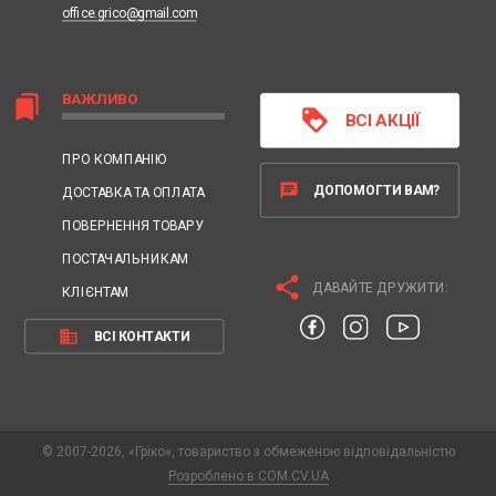
office.grico@gmail.com
ВАЖЛИВО
bookmarks
loyalty
ВСІ АКЦІЇ
ПРО КОМПАНІЮ
chat
ДОПОМОГТИ ВАМ?
ДОСТАВКА ТА ОПЛАТА
ПОВЕРНЕННЯ ТОВАРУ
ПОСТАЧАЛЬНИКАМ
share
ДАВАЙТЕ ДРУЖИТИ:
КЛІЄНТАМ
business
ВСІ КОНТАКТИ
© 2007-2026, «Гріко», товариство з обмеженою відповідальністю
Розроблено в COM.CV.UA