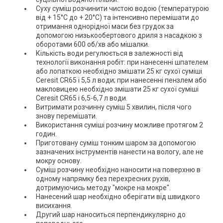
Суху суміш розчинити чистою водою (температурою
від + 15°С до + 20°С) та інтенсивно перемішати до
отримання однорідної маси без грудок за
допомогою низькообертового дриля з насадкою з
оборотами 600 об/хв або мішалки.
Кількість води регулюється в залежності від
технології виконання робіт: при нанесенні шпателем
або лопаткою необхідно змішати 25 кг сухої суміші
Ceresit CR65 і 5,5 л води; при нанесенні пензлем або
макловицею необхідно змішати 25 кг сухої суміші
Ceresit CR65 і 6,5-6,7 л води.
Витримати розчинну суміш 5 хвилин, після чого
знову перемішати.
Використання суміші розчину можливе протягом 2
годин.
Приготовану суміш тонким шаром за допомогою
зазначених інструментів нанести на вологу, але не
мокру основу.
Суміш розчину необхідно наносити на поверхню в
одному напрямку без перехресних рухів,
дотримуючись методу "мокре на мокре".
Нанесений шар необхідно оберігати від швидкого
висихання.
Другий шар наноситься перпендикулярно до