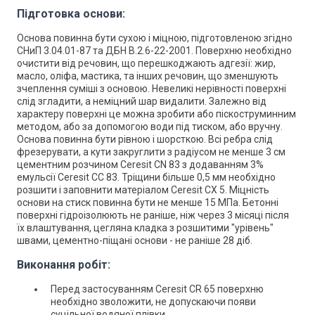
Підготовка основи:
Основа повинна бути сухою і міцною, підготовленою згідно
СНиП 3.04.01-87 та ДБН В.2.6-22-2001. Поверхню необхідно
очистити від речовин, що перешкоджають адгезії: жир,
масло, оліфа, мастика, та інших речовин, що зменшують
зчеплення суміші з основою. Невеликі нерівності поверхні
слід згладити, а неміцний шар видалити. Залежно від
характеру поверхні це можна зробити або піскоструминним
методом, або за допомогою води під тиском, або вручну.
Основа повинна бути рівною і шорсткою. Всі ребра слід
фрезерувати, а кути закруглити з радіусом не менше 3 см
цементним розчином Ceresit СN 83 з додаванням 3%
емульсії Ceresit СС 83. Тріщини більше 0,5 мм необхідно
розшити і заповнити матеріалом Ceresit СХ 5. Міцність
основи на стиск повинна бути не менше 15 МПа. Бетонні
поверхні гідроізолюють не раніше, ніж через 3 місяці після
їх влаштування, цегляна кладка з розшитими "урівень"
швами, цементно-піщані основи - не раніше 28 діб.
Виконання робіт:
Перед застосуванням Ceresit CR 65 поверхню
необхідно зволожити, не допускаючи появи
суцільної водяної плівки.