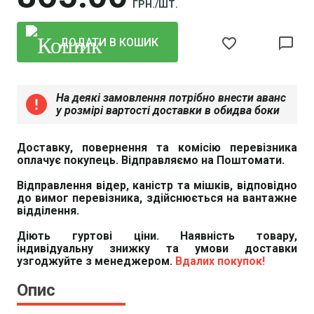
ГРН./ШТ.
favorite_border
chat_bubble_outline
ДОДАТИ В КОШИК
На деякі замовлення потрібно внести аванс
error
у розмірі вартості доставки в обидва боки
Доставку, повернення та комісію перевізника
оплачує покупець. Відправляємо на Поштомати.
Відправлення відер, каністр та мішків, відповідно
до вимог перевізника, здійснюється на вантажне
відділення.
Діють гуртові ціни. Наявність товару,
індивідуальну знижку та умови доставки
узгоджуйте з менеджером.
Вдалих покупок!
Опис