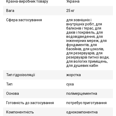
Країна-виробник товару
Україна
Вага
25 кг
Сфера застосування
для зовнішніх і
внутрішніх робіт, для
балконів і терас, для
дахів і покрівель, для
водовідведення, для
інженерних мереж, для
фундаментів, для
басейнів, для цоколів,
для резервуарів, для
резервуарів питної води,
для вологих приміщень,
для душевих кабін
Тип гідроізоляції
жорстка
Тип
суха
Основа
полімерцементна
Готовність до застосування
потребує приготування
Компонентність
однокомпонентна