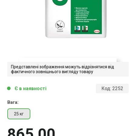
Представлені зображення можуть відрізнятися від
фактичного зовнішнього вигляду товару
Ceresit CR 65 . Технічні
Є в наявності
Код:
2252
circle
характеристики
Вага:
Завантажити файл у pdf-форматі
Розмір файлу 405 Kb
25 кг
865
00