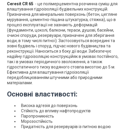
Ceresit CR 65
-
це полімерцементна розчинна суміш для
влаштування гідроізоляції будівельних конструкцій.
П
ризначена для мінеральних поверхонь (бетон, цегляне
мурування, цементно-піщана штукатурка, стяжка), що в
процесі експлуатації не зазнають деформацій
(фундаменти, цоколі, балкони, тераси, душові, басейни,
очисні споруди, резервуари, призначені для зберігання
води, в тому числі питної). Застосовується всередині та
зовні будівель і споруд, підчас нового будівництва та
реконструкції. Наноситься з боку дії води. Забезпечує
надійну гідроізоляцію конструкційяк в умовах постійного,
так і в умовах періодичного зволоження, а також
гідростатичного тиску водяного стовпа висотою до 5 м.
Ефективна для влаштування гідроізоляції
передоблицюванням штучними або природними
матеріалами.
Основні властивості:
Висока адгезія до поверхонь
Стійкість до впливу нафтопродуктів
Паропроникність
Морозостійкість
Придатність для резервуарів iз питною водою