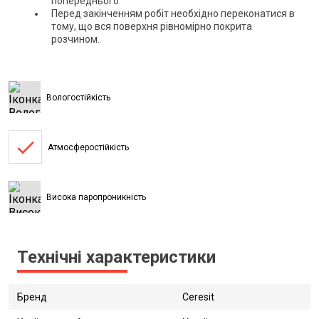
попереднього.
Перед закінченням робіт необхідно переконатися в
тому, що вся поверхня рівномірно покрита
розчином.
Вологостійкість
done
Атмосферостійкість
Висока паропроникність
Технічні характеристики
Бренд
Ceresit