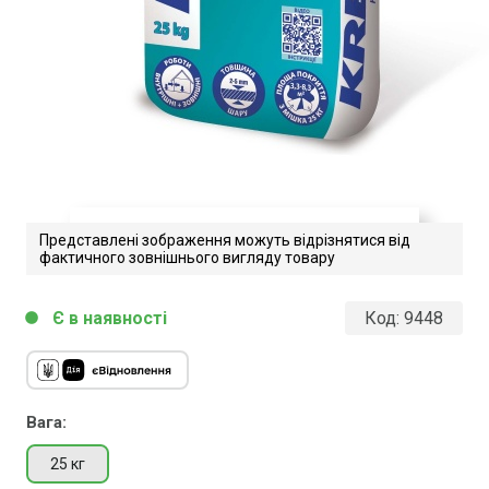
Представлені зображення можуть відрізнятися від
фактичного зовнішнього вигляду товару
Kreisel Fliessbodenspachtel 412.
Є в наявності
Код:
9448
circle
u0422u0435u0445u043du0456u0447u043du
u043eu043fu0438u0441
Завантажити файл у pdf-форматі
Розмір файлу 346 Kb
Вага:
25 кг