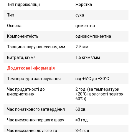
Тип гідроізоляції
жорстка
Тип
суха
Основа
цементна
Компонентність
однокомпонентна
Товщина шару нанесення, мм
2-5 мм
Витрата, кг/м²
1,5 кг/м²/мм
Додаткова інформація
Температура застосування
від +5°С до +30°С
Час придатності до
2 год. (за температури
використання
+20°С і вологості повітря
60%))
Час початкового затвердіння
60 хв.
Час висихання першого шару
≈3 год.
Час висихання другого та
3-4 год.