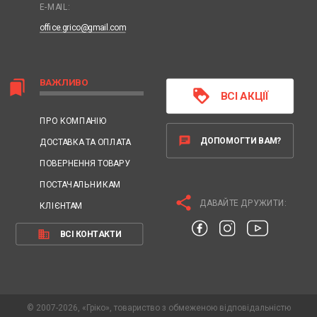
E-MAIL:
office.grico@gmail.com
ВАЖЛИВО
bookmarks
loyalty
ВСІ АКЦІЇ
ПРО КОМПАНІЮ
chat
ДОПОМОГТИ ВАМ?
ДОСТАВКА ТА ОПЛАТА
ПОВЕРНЕННЯ ТОВАРУ
ПОСТАЧАЛЬНИКАМ
share
ДАВАЙТЕ ДРУЖИТИ:
КЛІЄНТАМ
business
ВСІ КОНТАКТИ
© 2007-2026, «Гріко», товариство з обмеженою відповідальністю