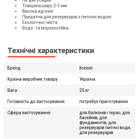
Не дає усадки
Товщина шару 2-5 мм
Висока адгезія
Придатна для резервуарів з питною водою
Екологічно чиста
Водо- та морозостійка
Технічні характеристики
Бренд
Kreisel
Країна-виробник товару
Україна
Вага
25 кг
Готовність до застосування
потребує приготування
Сфера застосування
для балконів і терас, для
басейнів, для
фундаментів, для
резервуарів питної води,
для резервуарів