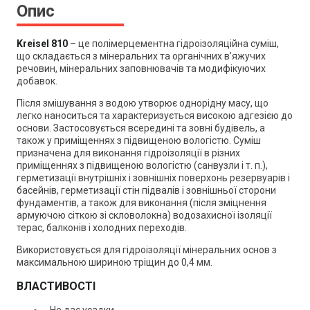
Опис
Kreisel 810
– це полімерцементна гідроізоляційна суміш,
що складається з мінеральних та органічних в’яжучих
речовин, мінеральних заповнювачів та модифікуючих
добавок.
Після змішування з водою утворює однорідну масу, що
легко наноситься та характеризується високою адгезією до
основи. Застосовується всередині та зовні будівель, а
також у приміщеннях з підвищеною вологістю. Суміш
призначена для виконання гідроізоляції в різних
приміщеннях з підвищеною вологістю (санвузли і т. п.),
герметизації внутрішніх і зовнішніх поверхонь резервуарів і
басейнів, герметизації стін підвалів і зовнішньої сторони
фундаментів, а також для виконання (після зміцнення
армуючою сіткою зі скловолокна) водозахисної ізоляції
терас, балконів і холодних переходів.
Використовується для гідроізоляції мінеральних основ з
максимальною шириною тріщин до 0,4 мм.
ВЛАСТИВОСТІ