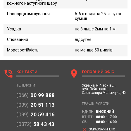
кожного наступного шару
Пропорції змішування
5-6 л води на 25 кг сухої
суміші
Усадка
не більше 2мм на 1 м
Сповзання
відсутнє
Морозостійкість
не менше 50 циклів
phone_in_talk
location_on
КОНТАКТИ
ГОЛОВНИЙ ОФІС
Україна,
м. Чернівці,
ТЕЛЕФОНИ:
вул. Лейтенанта
Олександра Маланчука, 40
(066)
00 99 888
ГРАФІК РОБОТИ:
(099)
20 51 113
НД-ПН:
ВИХІДНИЙ
(099)
20 59 416
ВТ-ПТ:
08:00 - 17:00
СБ:
08:00 - 14:00
(0372)
58 43 43
clear
ЗАРАЗ ЗАЧИНЕНО