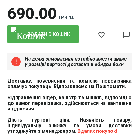
690
00
ГРН./ШТ.
favorite_border
chat_bubble_outline
ДОДАТИ В КОШИК
На деякі замовлення потрібно внести аванс
error
у розмірі вартості доставки в обидва боки
Доставку, повернення та комісію перевізника
оплачує покупець. Відправляємо на Поштомати.
Відправлення відер, каністр та мішків, відповідно
до вимог перевізника, здійснюється на вантажне
відділення.
Діють гуртові ціни. Наявність товару,
індивідуальну знижку та умови доставки
узгоджуйте з менеджером.
Вдалих покупок!