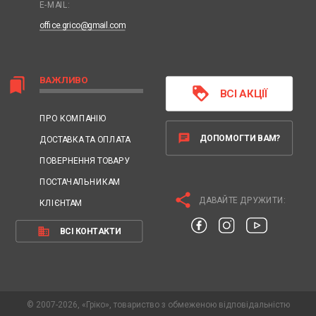
E-MAIL:
office.grico@gmail.com
ВАЖЛИВО
bookmarks
loyalty
ВСІ АКЦІЇ
ПРО КОМПАНІЮ
chat
ДОПОМОГТИ ВАМ?
ДОСТАВКА ТА ОПЛАТА
ПОВЕРНЕННЯ ТОВАРУ
ПОСТАЧАЛЬНИКАМ
share
ДАВАЙТЕ ДРУЖИТИ:
КЛІЄНТАМ
business
ВСІ КОНТАКТИ
© 2007-2026, «Гріко», товариство з обмеженою відповідальністю