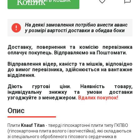
favorite_border
chat_bubble_outline
ДОДАТИ В КОШИК
На деякі замовлення потрібно внести аванс
error
у розмірі вартості доставки в обидва боки
Доставку, повернення та комісію перевізника
оплачує покупець. Відправляємо на Поштомати.
Відправлення відер, каністр та мішків, відповідно
до вимог перевізника, здійснюється на вантажне
відділення.
Діють гуртові ціни. Наявність товару,
індивідуальну знижку та умови доставки
узгоджуйте з менеджером.
Вдалих покупок!
Опис
Плити
Knauf Titan
- тверді гіпсокартонні плити типу ГКПВО
(гіпсокартонна плита волого і вогнестійка), які складаються
зі спеціального обробленого гіпсового сердечника в