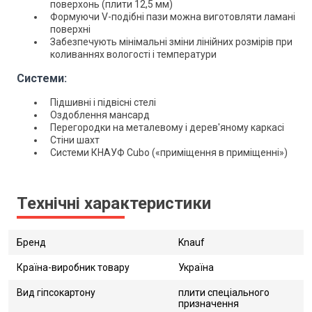
поверхонь (плити 12,5 мм)
Формуючи V-подібні пази можна виготовляти ламані
поверхні
Забезпечують мінімальні зміни лінійних розмірів при
коливаннях вологості і температури
Системи:
Підшивні і підвісні стелі
Оздоблення мансард
Перегородки на металевому і дерев'яному каркасі
Стіни шахт
Системи КНАУФ Cubo («приміщення в приміщенні»)
Технічні характеристики
Бренд
Knauf
Країна-виробник товару
Україна
Вид гіпсокартону
плити спеціального
призначення