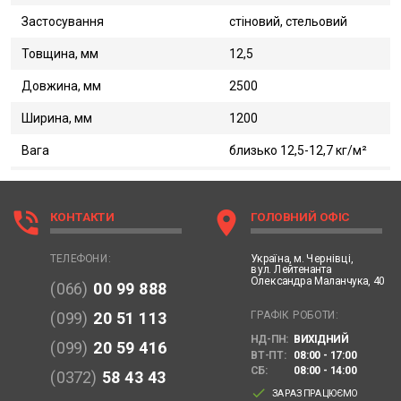
Застосування
стіновий, стельовий
Товщина, мм
12,5
Довжина, мм
2500
Ширина, мм
1200
Вага
близько 12,5-12,7 кг/м²
phone_in_talk
location_on
КОНТАКТИ
ГОЛОВНИЙ ОФІС
Україна,
м. Чернівці,
ТЕЛЕФОНИ:
вул. Лейтенанта
Олександра Маланчука, 40
(066)
00 99 888
ГРАФІК РОБОТИ:
(099)
20 51 113
НД-ПН:
ВИХІДНИЙ
(099)
20 59 416
ВТ-ПТ:
08:00 - 17:00
СБ:
08:00 - 14:00
(0372)
58 43 43
done
ЗАРАЗ ПРАЦЮЄМО