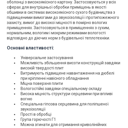
оболонці з високоякісного картону. З
астосовуються у всіх
сферах для внутрішньої обробки приміщень в якості
обшивки в системах високоякісного сухого будівництва з
підвищеними вимогами до звукоізоляції і протипожежного
захисту, вимог до високої міцності в помірно вологих
приміщеннях. Застосовуються в приміщеннях з сухим,
нормальним, вологим і мокрим режимами вологості
відповідно до діючих норм з будівельної теплотехніки.
Основні властивості:
Універсальне застосування
Можливість збільшення висоти конструкцій завдяки
високій твердості плит
Витримують підвищене навантаження на дюбелі
при кріпленні навісного обладнання
Міцна поверхня плити
Вологостійкі завдяки спеціальному складу
Висока міцність структури серцевини при впливі
вогню
Спеціальна гіпсова серцевина для поліпшеної
звукоізоляції
Прості в обробці
Група горючості Г1
Можна згинати для отримання криволінійних