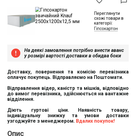
favorite_border
chat_bubble_outline
Переглянути
схожі товари в
категорії:
Гіпсокартон
На деякі замовлення потрібно внести аванс
error
у розмірі вартості доставки в обидва боки
Доставку, повернення та комісію перевізника
оплачує покупець. Відправляємо на Поштомати.
Відправлення відер, каністр та мішків, відповідно
до вимог перевізника, здійснюється на вантажне
відділення.
Діють гуртові ціни. Наявність товару,
індивідуальну знижку та умови доставки
узгоджуйте з менеджером.
Вдалих покупок!
Опис