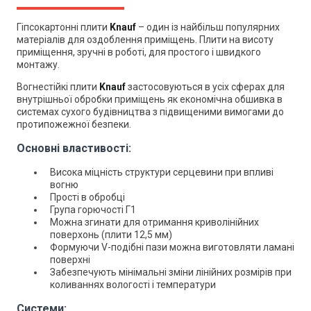
Гіпсокартонні плити
Knauf
– один із найбільш популярних
матеріалів для оздоблення приміщень. Плити на висоту
приміщення, зручні в роботі, для простого і швидкого
монтажу.
Вогнестійкі плити
Knauf
застосовуються в усіх сферах для
внутрішньої обробки приміщень як економічна обшивка в
системах сухого будівництва з підвищеними вимогами до
протипожежної безпеки.
Основні властивості:
Висока міцність структури серцевини при впливі
вогню
Прості в обробці
Група горючості Г1
Можна згинати для отримання криволінійних
поверхонь (плити 12,5 мм)
Формуючи V-подібні пази можна виготовляти ламані
поверхні
Забезпечують мінімальні зміни лінійних розмірів при
коливаннях вологості і температури
Системи: