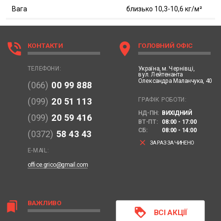
Вага
близько 10,3-10,6 кг/м²
phone_in_talk
location_on
КОНТАКТИ
ГОЛОВНИЙ ОФІС
Україна,
м. Чернівці,
ТЕЛЕФОНИ:
вул. Лейтенанта
Олександра Маланчука, 40
(066)
00 99 888
ГРАФІК РОБОТИ:
(099)
20 51 113
НД-ПН:
ВИХІДНИЙ
(099)
20 59 416
ВТ-ПТ:
08:00 - 17:00
СБ:
08:00 - 14:00
(0372)
58 43 43
clear
ЗАРАЗ ЗАЧИНЕНО
E-MAIL:
office.grico@gmail.com
ВАЖЛИВО
bookmarks
loyalty
ВСІ АКЦІЇ