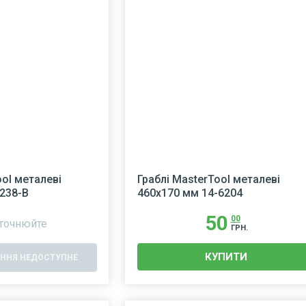
ool металеві
Граблі MasterTool металеві
238-В
460х170 мм 14-6204
50
00
уточнюйте
ГРН.
КУПИТИ
ННЯ НЕДОСТУПНЕ