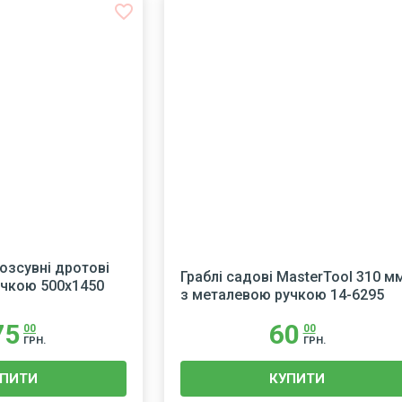
favorite_border
f
розсувні дротові
Граблі садові MasterTool 310 м
учкою 500х1450
з металевою ручкою 14-6295
75
60
00
00
ГРН.
ГРН.
УПИТИ
КУПИТИ