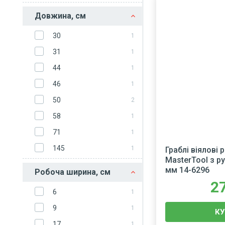
Довжина, см
30
1
31
1
44
1
46
1
50
2
58
1
71
1
145
1
Граблі віялові 
MasterTool з р
мм 14-6296
Робоча ширина, см
2
6
1
9
1
К
17
1