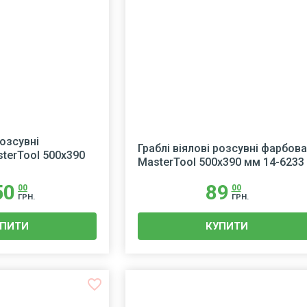
розсувні
Граблі віялові розсувні фарбова
terTool 500х390
MasterTool 500х390 мм 14-6233
50
89
00
00
ГРН.
ГРН.
УПИТИ
КУПИТИ
favorite_border
f