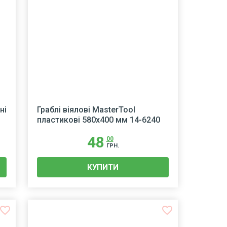
ні
Граблі віялові MasterTool
пластикові 580х400 мм 14-6240
48
00
ГРН.
КУПИТИ
avorite_border
favorite_border