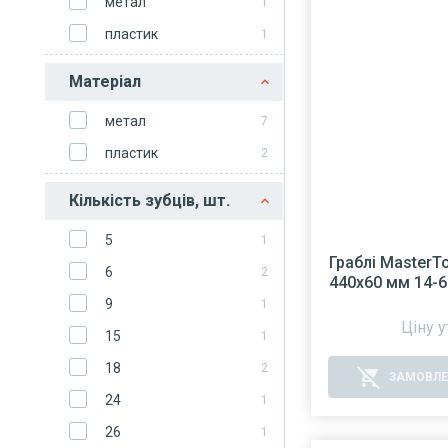
метал
1
пластик
1
Матеріал
метал
7
пластик
2
Кількість зубців, шт.
5
1
Граблі MasterT
6
2
440х60 мм 14-6
9
1
Ціну 
15
1
18
2
remove_shopping_cart
ЗАМОВЛЕ
24
1
26
1