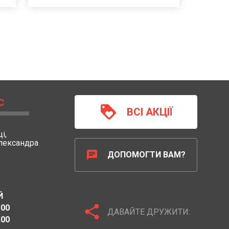
С
loyalty
ВСІ АКЦІЇ
і,
Олександра
chat
ДОПОМОГТИ ВАМ?
Й
share
:00
ДАВАЙТЕ ДРУЖИТИ:
:00