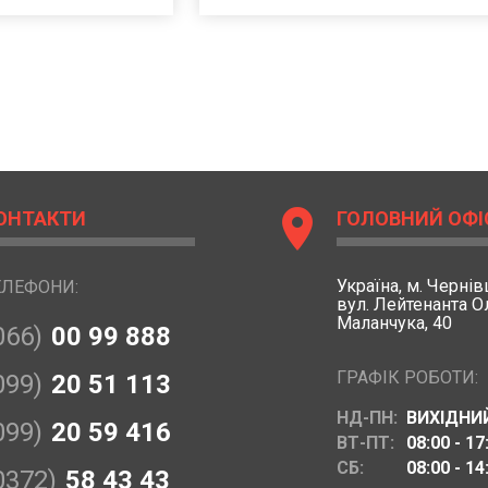
location_on
ОНТАКТИ
ГОЛОВНИЙ ОФІ
Україна,
м. Чернівц
ЕЛЕФОНИ:
вул. Лейтенанта 
Маланчука, 40
066)
00 99 888
ГРАФІК РОБОТИ:
099)
20 51 113
НД-ПН:
ВИХІДНИ
099)
20 59 416
ВТ-ПТ:
08:00 - 17
СБ:
08:00 - 14
0372)
58 43 43