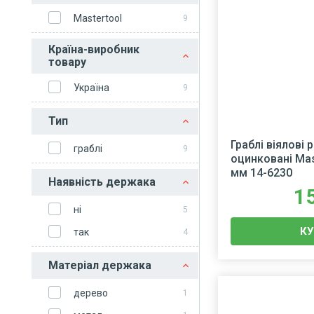
Mastertool
9
Країна-виробник
товару
Україна
9
Тип
Граблі віялові 
граблі
9
оцинковані Mas
мм 14-6230
Наявність держака
1
ні
5
К
так
4
Матеріал держака
дерево
1