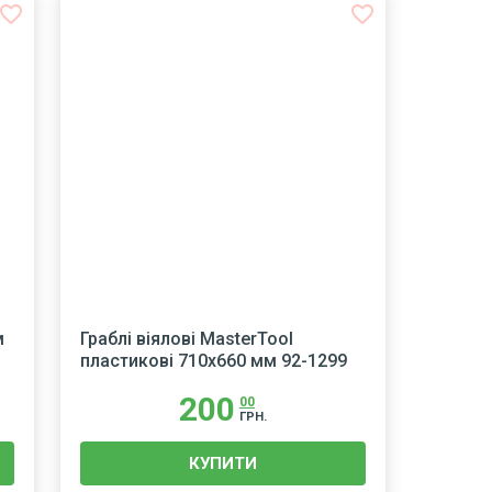
avorite_border
favorite_border
м
Граблі віялові MasterTool
пластикові 710х660 мм 92-1299
200
00
ГРН.
КУПИТИ