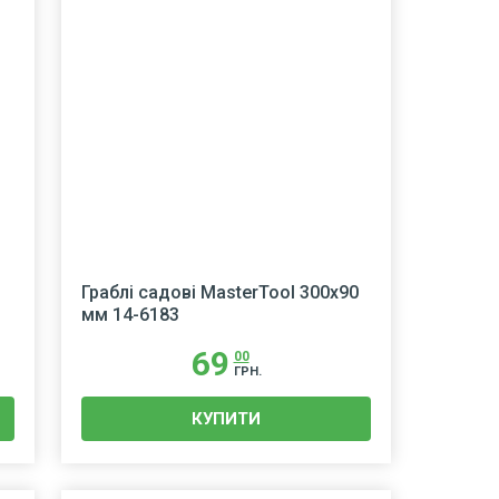
Граблі садові MasterTool 300х90
мм 14-6183
69
00
ГРН.
КУПИТИ