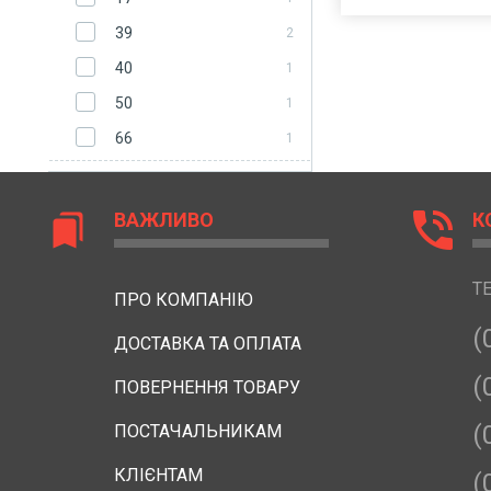
39
2
40
1
50
1
66
1
phone_in_talk
ВАЖЛИВО
К
bookmarks
Т
ПРО КОМПАНІЮ
(
ДОСТАВКА ТА ОПЛАТА
(
ПОВЕРНЕННЯ ТОВАРУ
(
ПОСТАЧАЛЬНИКАМ
КЛІЄНТАМ
(