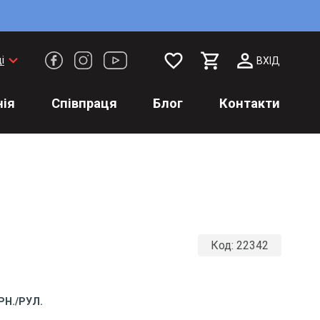
favorite_border
keyboard_arrow_down
і
ВХІД
ія
Співпраця
Блог
Контакти
Код:
22342
РН./РУЛ.