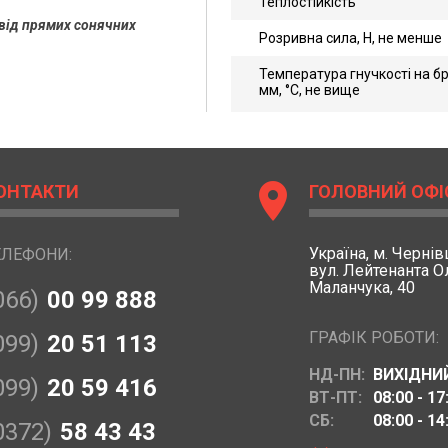
Теплостійкість
 від прямих сонячних
Розривна сила, Н, не менше
Температура гнучкості на бру
мм, °С, не вище
location_on
ОНТАКТИ
ГОЛОВНИЙ ОФІ
Україна,
м. Чернівц
ЕЛЕФОНИ:
вул. Лейтенанта 
Маланчука, 40
066)
00 99 888
ГРАФІК РОБОТИ:
099)
20 51 113
НД-ПН:
ВИХІДНИ
099)
20 59 416
ВТ-ПТ:
08:00 - 17
СБ:
08:00 - 14
0372)
58 43 43