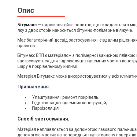
Опис
Бітумакс
—
гідроізоляційне полотно, що складається з міц
яку з двох сторін наноситься бітумно-полімерне в'яжуче.
Має багаторічний досвід застосування і є вдалим рішен
проектів.
Бітумакс ЕПП є матеріалом з полімерної захисною плівкою н
застосовується для гідроізоляції підземних частин констр
шару в покрівельному килимі.
Матеріал Бітумакс може використовуватися у всіх кліматич
Призначення:
Улаштування і ремонт покрівель;
Гідроізоляція підземних конструкцій;
Пароізоляція.
Спосіб застосування:
Матеріал наплавляється за допомогою газового пальника
допомогою мастик на попередньо підготовлену поверхню