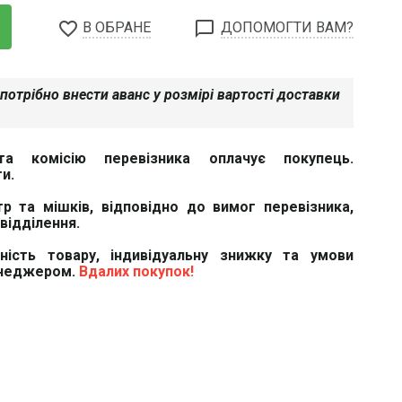
favorite_border
chat_bubble_outline
В ОБРАНЕ
ДОПОМОГТИ ВАМ?
потрібно внести аванс у розмірі вартості доставки
та комісію перевізника оплачує покупець.
и.
тр та мішків, відповідно до вимог перевізника,
відділення.
вність товару, індивідуальну знижку та умови
енеджером.
Вдалих покупок!