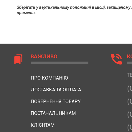
Зберігати у вертикальному положенні в місці, захищеному
променів.
phone_in_talk
ВАЖЛИВО
К
bookmarks
Т
ПРО КОМПАНІЮ
(
ДОСТАВКА ТА ОПЛАТА
(
ПОВЕРНЕННЯ ТОВАРУ
(
ПОСТАЧАЛЬНИКАМ
КЛІЄНТАМ
(