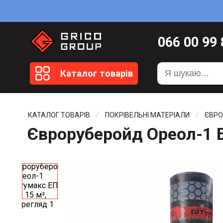
066
00 99
099
20 51
Каталог товарів
099
20 59
0372
58 4
КАТАЛОГ ТОВАРІВ
ПОКРІВЕЛЬНІ МАТЕРІАЛИ
ЄВР
Євроруберойд Ореол-1 Б