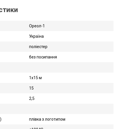
истики
Ореол-1
Україна
поліестер
без посипання
1х15 м
15
2,5
)
плівка з логотипом