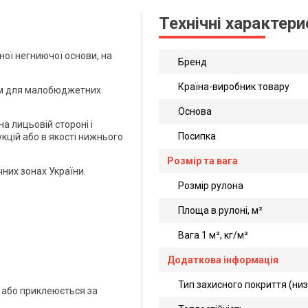
Технічні характер
ної негниючої основи, на
Бренд
Країна-виробник товару
ням для малобюджетних
Основа
а лицьовій стороні і
Посипка
укцій або в якості нижнього
Розмір та вага
них зонах України.
Розмір рулона
Площа в рулоні, м²
Вага 1 м², кг/м²
Додаткова інформація
Тип захисного покриття (низ
 або приклеюється за
.