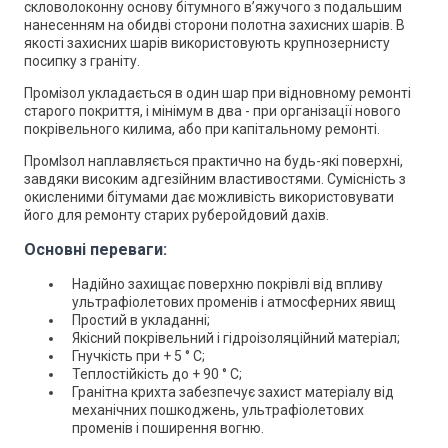
скловолоконну основу бітумного в’яжучого з подальшим
нанесенням на обидві сторони полотна захисних шарів. В
якості захисних шарів використовують крупнозернисту
посипку з граніту.
Промізол укладається в один шар при відновному ремонті
старого покриття, і мінімум в два - при організації нового
покрівельного килима, або при капітальному ремонті.
ПромІзол наплавляється практично на будь-які поверхні,
завдяки високим адгезійним властивостями. Сумісність з
окисленими бітумами дає можливість використовувати
його для ремонту старих руберойдовий дахів.
Основні переваги:
Надійно захищає поверхню покрівлі від впливу
ультрафіолетових променів і атмосферних явищ
Простий в укладанні;
Якісний покрівельний і гідроізоляційний матеріал;
Гнучкість при + 5 ° С;
Теплостійкість до + 90 ° С;
Гранітна крихта забезпечує захист матеріалу від
механічних пошкоджень, ультрафіолетових
променів і поширення вогню.