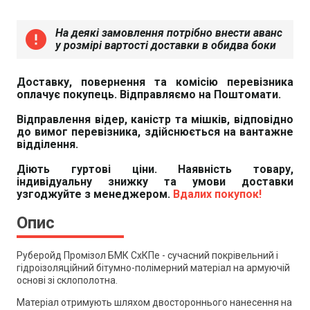
На деякі замовлення потрібно внести аванс
error
у розмірі вартості доставки в обидва боки
Доставку, повернення та комісію перевізника
оплачує покупець. Відправляємо на Поштомати.
Відправлення відер, каністр та мішків, відповідно
до вимог перевізника, здійснюється на вантажне
відділення.
Діють гуртові ціни. Наявність товару,
індивідуальну знижку та умови доставки
узгоджуйте з менеджером.
Вдалих покупок!
Опис
Руберойд Промізол БМК СхКПе - сучасний покрівельний і
гідроізоляційний бітумно-полімерний матеріал на армуючій
основі зі склополотна.
Матеріал отримують шляхом двостороннього нанесення на