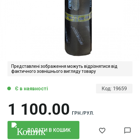
Представлені зображення можуть відрізнятися від
фактичного зовнішнього вигляду товару
Є в наявності
Код:
19659
circle
1 100
00
ГРН./РУЛ.
favorite_border
chat_bubble_outline
ДОДАТИ В КОШИК