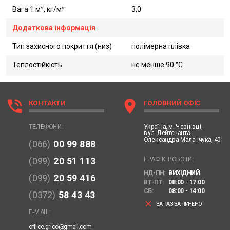
Вага 1 м², кг/м²
3,0
Додаткова інформація
Тип захисного покриття (низ)
полімерна плівка
Теплостійкість
не менше 90 °C
phone_in_talk
location_on
КОНТАКТИ
ГОЛОВНИЙ ОФІС
Україна,
м. Чернівці,
ТЕЛЕФОНИ:
вул. Лейтенанта
Олександра Маланчука, 40
(066)
00 99 888
ГРАФІК РОБОТИ:
(099)
20 51 113
НД-ПН:
ВИХІДНИЙ
(099)
20 59 416
ВТ-ПТ:
08:00 - 17:00
СБ:
08:00 - 14:00
(0372)
58 43 43
clear
ЗАРАЗ ЗАЧИНЕНО
E-MAIL:
office.grico@gmail.com