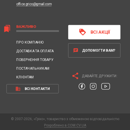
office.grico@gmail.com
ВАЖЛИВО
bookmarks
loyalty
ВСІ АКЦІЇ
ПРО КОМПАНІЮ
chat
ДОПОМОГТИ ВАМ?
ДОСТАВКА ТА ОПЛАТА
ПОВЕРНЕННЯ ТОВАРУ
ПОСТАЧАЛЬНИКАМ
share
ДАВАЙТЕ ДРУЖИТИ:
КЛІЄНТАМ
business
ВСІ КОНТАКТИ
© 2007-2026, «Гріко», товариство з обмеженою відповідальністю
Розроблено в COM.CV.UA