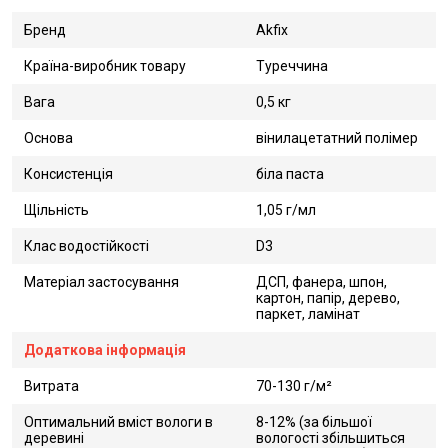
Бренд
Akfix
Країна-виробник товару
Туреччина
Вага
0,5 кг
Основа
вінилацетатний полімер
Консистенція
біла паста
Щільність
1,05 г/мл
Клас водостійкості
D3
Матеріал застосування
ДСП, фанера, шпон,
картон, папір, дерево,
паркет, ламінат
Додаткова інформація
Витрата
70-130 г/м²
Оптимальний вміст вологи в
8-12% (за більшої
деревині
вологості збільшиться