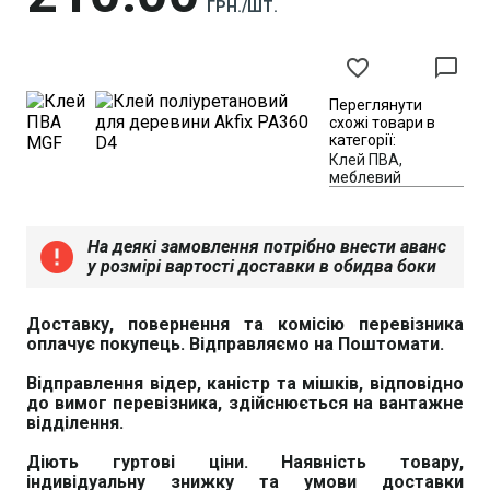
ГРН./ШТ.
favorite_border
chat_bubble_outline
Переглянути
схожі товари в
категорії:
Клей ПВА,
меблевий
На деякі замовлення потрібно внести аванс
error
у розмірі вартості доставки в обидва боки
Доставку, повернення та комісію перевізника
оплачує покупець. Відправляємо на Поштомати.
Відправлення відер, каністр та мішків, відповідно
до вимог перевізника, здійснюється на вантажне
відділення.
Діють гуртові ціни. Наявність товару,
індивідуальну знижку та умови доставки