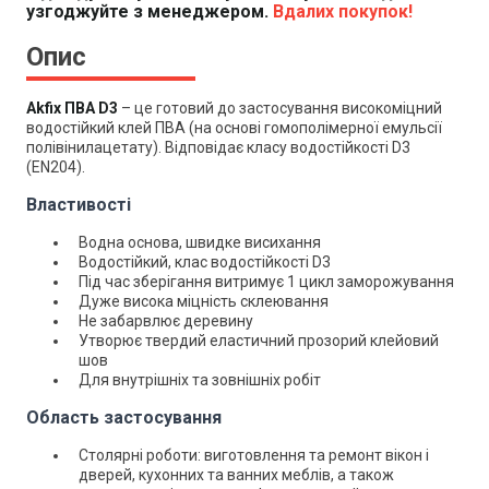
узгоджуйте з менеджером.
Вдалих покупок!
Опис
Akfix ПВА D3
– це готовий до застосування високоміцний
водостійкий клей ПВА (на основі гомополімерної емульсії
полівінилацетату). Відповідає класу водостійкості D3
(EN204).
Властивості
Водна основа, швидке висихання
Водостійкий, клас водостійкості D3
Під час зберігання витримує 1 цикл заморожування
Дуже висока міцність склеювання
Не забарвлює деревину
Утворює твердий еластичний прозорий клейовий
шов
Для внутрішніх та зовнішніх робіт
Область застосування
Столярні роботи: виготовлення та ремонт вікон і
дверей, кухонних та ванних меблів, а також