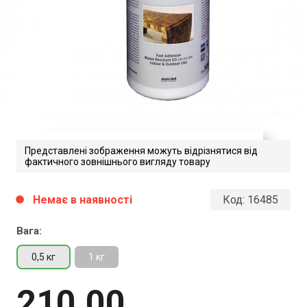
Представлені зображення можуть відрізнятися від
фактичного зовнішнього вигляду товару
Akfix ПВА D3
Немає в наявності
Код:
16485
circle
Завантажити файл у pdf-форматі
Розмір файлу 185 Kb
Вага:
0,5 кг
1 кг
210
00