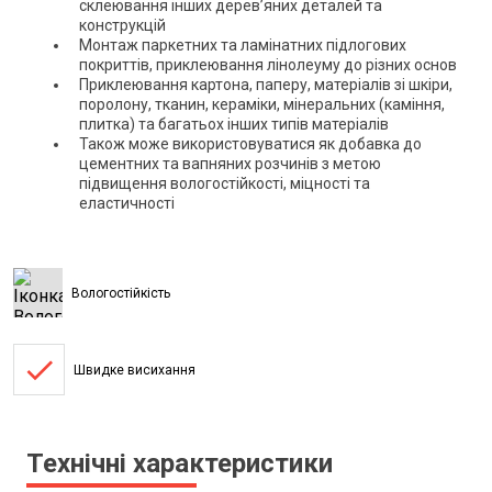
склеювання інших дерев’яних деталей та
конструкцій
Монтаж паркетних та ламінатних підлогових
покриттів, приклеювання лінолеуму до різних основ
Приклеювання картона, паперу, матеріалів зі шкіри,
поролону, тканин, кераміки, мінеральних (каміння,
плитка) та багатьох інших типів матеріалів
Також може використовуватися як добавка до
цементних та вапняних розчинів з метою
підвищення вологостійкості, міцності та
еластичності
Вологостійкість
done
Швидке висихання
Технічні характеристики