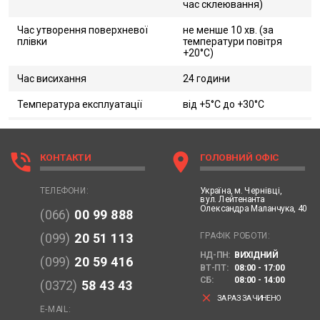
час склеювання)
Час утворення поверхневої
не менше 10 хв. (за
плівки
температури повітря
+20°C)
Час висихання
24 години
Температура експлуатації
від +5°C до +30°C
phone_in_talk
location_on
КОНТАКТИ
ГОЛОВНИЙ ОФІС
Україна,
м. Чернівці,
ТЕЛЕФОНИ:
вул. Лейтенанта
Олександра Маланчука, 40
(066)
00 99 888
ГРАФІК РОБОТИ:
(099)
20 51 113
НД-ПН:
ВИХІДНИЙ
(099)
20 59 416
ВТ-ПТ:
08:00 - 17:00
СБ:
08:00 - 14:00
(0372)
58 43 43
clear
ЗАРАЗ ЗАЧИНЕНО
E-MAIL: