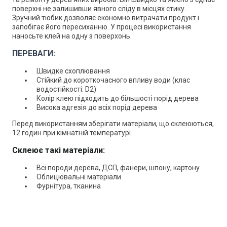
поверхні не залишивши явного сліду в місцях стику.
Зручний тюбик дозволяє економно витрачати продукт і
запобігає його пересиханню. У процесі використання
наносьте клей на одну з поверхонь.
ПЕРЕВАГИ:
Швидке схоплювання
Стійкий до короткочасного впливу води (клас
водостійкості: D2)
Колір клею підходить до більшості порід дерева
Висока адгезія до всіх порід дерева
Перед використанням зберігати матеріали, що склеюються,
12 годин при кімнатній температурі.
Склеює такі матеріали:
Всі породи дерева, ДСП, фанери, шпону, картону
Облицювальні матеріали
Фурнітура, тканина