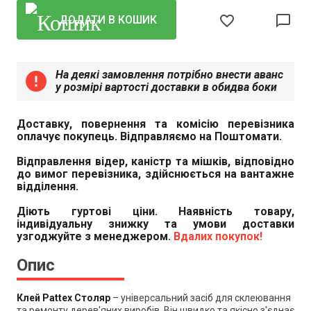
favorite_border
chat_bubble_outline
ДОДАТИ В КОШИК
На деякі замовлення потрібно внести аванс
error
у розмірі вартості доставки в обидва боки
Доставку, повернення та комісію перевізника
оплачує покупець. Відправляємо на Поштомати.
Відправлення відер, каністр та мішків, відповідно
до вимог перевізника, здійснюється на вантажне
відділення.
Діють гуртові ціни. Наявність товару,
індивідуальну знижку та умови доставки
узгоджуйте з менеджером.
Вдалих покупок!
Опис
Клей Pattex Столяр
– універсальний засіб для склеювання
та ремонту дерев'яних виробів. Він швидко та якісно з'єднає