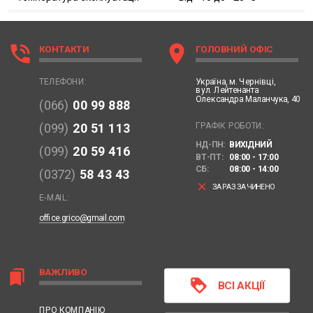
phone_in_talk
location_on
КОНТАКТИ
ГОЛОВНИЙ ОФІС
Україна,
м. Чернівці,
ТЕЛЕФОНИ:
вул. Лейтенанта
Олександра Маланчука, 40
(066)
00 99 888
ГРАФІК РОБОТИ:
(099)
20 51 113
НД-ПН:
ВИХІДНИЙ
(099)
20 59 416
ВТ-ПТ:
08:00 - 17:00
СБ:
08:00 - 14:00
(0372)
58 43 43
clear
ЗАРАЗ ЗАЧИНЕНО
E-MAIL:
office.grico@gmail.com
ВАЖЛИВО
bookmarks
loyalty
ВСІ АКЦІЇ
ПРО КОМПАНІЮ