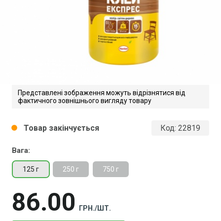
Представлені зображення можуть відрізнятися від
фактичного зовнішнього вигляду товару
Товар закінчується
Код:
22819
circle
Вага:
125 г
250 г
750 г
86
00
ГРН./ШТ.