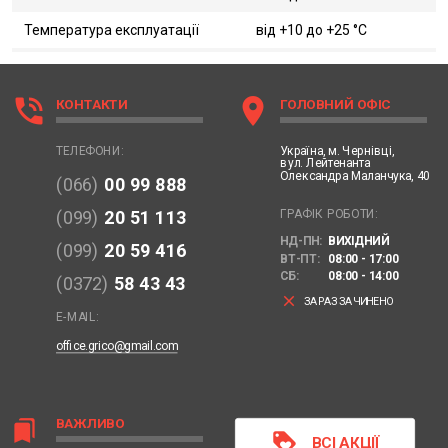
Температура експлуатації
від +10 до +25 °C
phone_in_talk
location_on
КОНТАКТИ
ГОЛОВНИЙ ОФІС
Україна,
м. Чернівці,
ТЕЛЕФОНИ:
вул. Лейтенанта
Олександра Маланчука, 40
(066)
00 99 888
ГРАФІК РОБОТИ:
(099)
20 51 113
НД-ПН:
ВИХІДНИЙ
(099)
20 59 416
ВТ-ПТ:
08:00 - 17:00
СБ:
08:00 - 14:00
(0372)
58 43 43
clear
ЗАРАЗ ЗАЧИНЕНО
E-MAIL:
office.grico@gmail.com
ВАЖЛИВО
bookmarks
loyalty
ВСІ АКЦІЇ