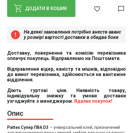
favorite_border
chat_bubble_outline
ДОДАТИ В КОШИК
На деякі замовлення потрібно внести аванс
error
у розмірі вартості доставки в обидва боки
Доставку, повернення та комісію перевізника
оплачує покупець. Відправляємо на Поштомати.
Відправлення відер, каністр та мішків, відповідно
до вимог перевізника, здійснюється на вантажне
відділення.
Діють гуртові ціни. Наявність товару,
індивідуальну знижку та умови доставки
узгоджуйте з менеджером.
Вдалих покупок!
Опис
Pattex Супер ПВА D3
— універсальний клей, призначений
для виготовлення вікон і дверей, меблів для кухні та ванної,