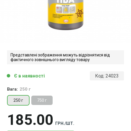
Представлені зображення можуть відрізнятися від
фактичного зовнішнього вигляду товару
Є в наявності
Код:
24023
circle
Вага:
250 г
250 г
750 г
185
00
ГРН./ШТ.