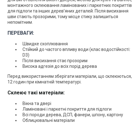
монтажного склеювання ламінованих і паркетних покриттів
для підлоги та інших дерев’яних деталей. Після висихання
шви стають прозорими, тому місце стику залишиться
непомітним.
ПЕРЕВАГИ:
Швидке схоплювання
Стійкий до частого впливу води (клас водостійкості:
D3)
Після висихання стає прозорим
Висока адгезія до всіх порід дерева
Перед використанням зберігати матеріали, що склеюються,
12 годин при кімнатній температурі.
Склеює такі матеріали:
Вікна та двері
Ламіновані і паркетні покриття для підлоги
Всі породи дерева, ДСП, фанери, шпону, картону
Облицювальні матеріали