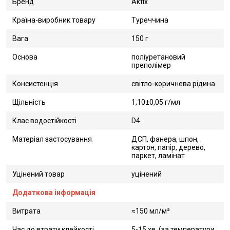
Бренд
Akfix
Країна-виробник товару
Туреччина
Вага
150 г
Основа
поліуретановий
преполімер
Консистенція
світло-коричнева рідина
Щільність
1,10±0,05 г/мл
Клас водостійкості
D4
Матеріал застосування
ДСП, фанера, шпон,
картон, папір, дерево,
паркет, ламінат
Уцінений товар
уцінений
Додаткова інформація
Витрата
≈150 мл/м²
Час до втрати клейкості
5-15 хв. (за температури