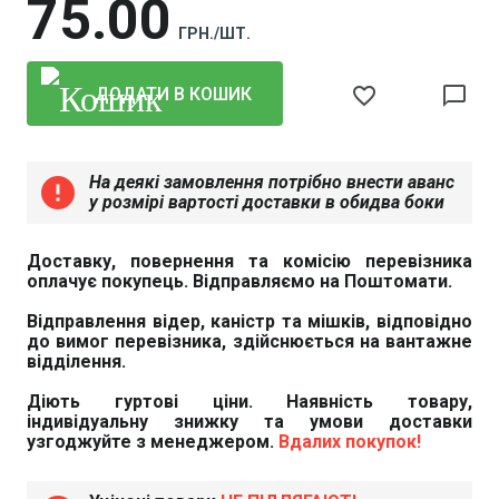
75
00
ГРН./ШТ.
favorite_border
chat_bubble_outline
ДОДАТИ В КОШИК
На деякі замовлення потрібно внести аванс
error
у розмірі вартості доставки в обидва боки
Доставку, повернення та комісію перевізника
оплачує покупець. Відправляємо на Поштомати.
Відправлення відер, каністр та мішків, відповідно
до вимог перевізника, здійснюється на вантажне
відділення.
Діють гуртові ціни. Наявність товару,
індивідуальну знижку та умови доставки
узгоджуйте з менеджером.
Вдалих покупок!