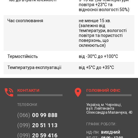
повітря +23°C та
відносної вологості 50%)
Час схоплювання
не менше 15 хв.
(залежно від
температури, вологості
повітря та пористості
поверхонь, що
склеюються)
Термостійкість
від -30°C до +100°C
Температура експлуатації
від +5°C до +35°C
phone_in_talk
location_on
КОНТАКТИ
ГОЛОВНИЙ ОФІС
Україна,
м. Чернівці,
ТЕЛЕФОНИ:
вул. Лейтенанта
Олександра Маланчука, 40
(066)
00 99 888
ГРАФІК РОБОТИ:
(099)
20 51 113
НД-ПН:
ВИХІДНИЙ
(099)
20 59 416
ВТ-ПТ:
08:00 - 17:00