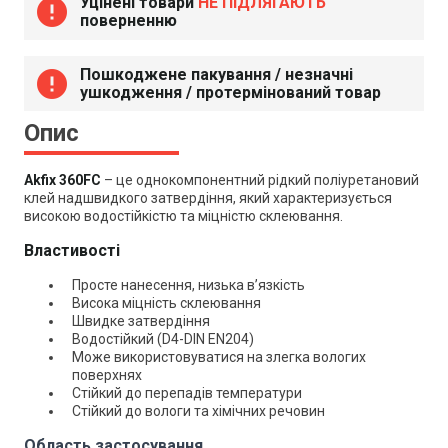
Уцінені товари
НЕ ПІДЛЯГАЮТЬ
error
поверненню
Пошкоджене пакування / незначні
error
ушкодження / протермінований товар
Опис
Akfix 360FC
– це о
днокомпонентний рідкий поліуретановий
клей надшвидкого затвердіння, який характеризується
високою водостійкістю та міцністю склеювання.
Властивості
Просте нанесення, низька в’язкість
Висока міцність склеювання
Швидке затвердіння
Водостійкий (D4-DIN EN204)
Може використовуватися на злегка вологих
поверхнях
Стійкий до перепадів температури
Стійкий до вологи та хімічних речовин
Область застосування