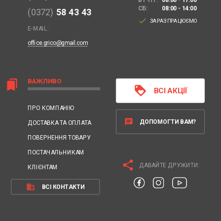
СБ:
08:00 - 14:00
(0372)
58 43 43
done
ЗАРАЗ ПРАЦЮЄМО
E-MAIL:
office.grico@gmail.com
ВАЖЛИВО
bookmarks
loyalty
ВСІ АКЦІЇ
ПРО КОМПАНІЮ
chat
ДОПОМОГТИ ВАМ?
ДОСТАВКА ТА ОПЛАТА
ПОВЕРНЕННЯ ТОВАРУ
ПОСТАЧАЛЬНИКАМ
share
ДАВАЙТЕ ДРУЖИТИ:
КЛІЄНТАМ
business
ВСІ КОНТАКТИ