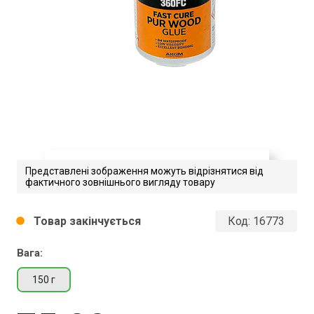
Представлені зображення можуть відрізнятися від
фактичного зовнішнього вигляду товару
Akfix 360FC
Товар закінчується
Код:
16773
circle
Завантажити файл у pdf-форматі
Розмір файлу 250 Kb
Вага:
150 г