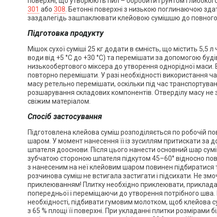
поверхні, що утворюють пил – обробити ґрунтом глибоког
301
або
308
. Бетонні поверхні з низькою поглинаючою зда
заздалегідь зашпаклювати клейовою сумішшю до повного
Підготовка продукту
Мішок сухої суміші 25 кг додати в ємність, що містить 5,5 
води від +5 °С до +30 °С) та перемішати за допомогою буд
низькообертового міксера до утворення однорідної маси. 
повторно перемішати. У разі необхідності використання ча
масу ретельно перемішати, оскільки під час транспортува
розшарування складових компонентів. Отверділу масу не 
свіжим матеріалом.
Спосіб застосування
Підготовлена клейова суміш розподіляється по робочій п
шаром. У момент нанесення її із зусиллям притискати за 
шпателя дооснови. Після цього нанести основний шар суміш
зубчатою стороною шпателя підкутом 45–60° відносно пов
з нанесеним на неї клейовим шаром повинен підбиратися
розчинова суміш не встигала застигати і підсихати. Не зм
приклеюванням! Плитку необхідно приклеювати, приклада
попередньої і переміщаючи до утворення потрібного шва. П
необхідності, підбивати гумовим молотком, щоб клейова с
з 65 % площі її поверхні. При укладанні плитки розмірами 