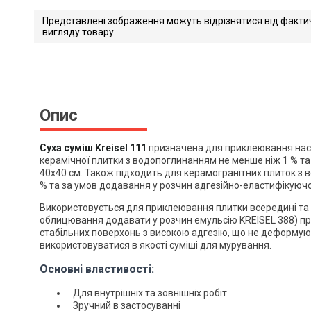
Представлені зображення можуть відрізнятися від факти
вигляду товару
Kreisel 111. Технічни
Завантажити файл у pdf-фо
Розмір файлу 1 Mb
Опис
Суха суміш Kreisel 111
призначена для приклеювання насті
керамічної плитки з водопоглинанням не менше ніж 1 % та
40х40 см. Також підходить для керамогранітних плиток з
% та за умов додавання у розчин адгезійно-еластифікуючої
Використовується для приклеювання плитки всередині та 
облицювання додавати у розчин емульсію KREISEL 388) пр
стабільних поверхонь з високою адгезію, що не деформу
використовуватися в якості суміші для мурування.
Основні властивості:
Для внутрішніх та зовнішніх робіт
Зручний в застосуванні