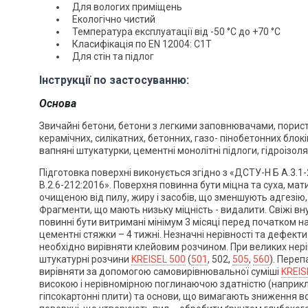
Для вологих приміщень
Екологічно чистий
Температура експлуатації від -50 °С до +70 °С
Класифікація по EN 12004: С1Т
Для стін та підлог
Інструкції по застосуванню:
Основа
Звичайні бетони, бетони з легкими заповнювачами, пористі
керамічних, силікатних, бетонних, газо- пінобетонних блок
вапняні штукатурки, цементні монолітні підлоги, гідроізол
Підготовка поверхні виконується згідно з «ДСТУ-Н Б А.3.1
В.2.6-212:2016». Поверхня повинна бути міцна та суха, мат
очищеною від пилу, жиру і засобів, що зменшують адгезію
Фрагменти, що мають низьку міцність - видалити. Свіжі вну
повинні бути витримані мінімум 3 місяці перед початком на
цементні стяжки – 4 тижні. Незначні нерівності та дефекти
необхідно вирівняти клейовим розчином. При великих нер
штукатурні розчини
KREISEL 500
(
501
, 502,
505
,
560
). Переп
вирівняти за допомогою самовирівнювальної суміші
KREIS
високою і нерівномірною поглинаючою здатністю (наприкла
гіпсокартонні плити) та основи, що вимагають зниження в