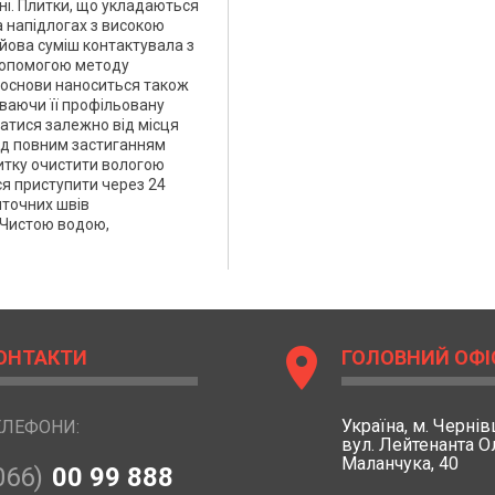
хні. Плитки, що укладаються
а напідлогах з високою
ейова суміш контактувала з
 допомогою методу
і основи наноситься також
ваючи її профільовану
атися залежно від місця
ред повним застиганням
литку очистити вологою
я приступити через 24
иточних швів
 Чистою водою,
location_on
ОНТАКТИ
ГОЛОВНИЙ ОФІ
Україна,
м. Чернівц
ЕЛЕФОНИ:
вул. Лейтенанта 
Маланчука, 40
066)
00 99 888