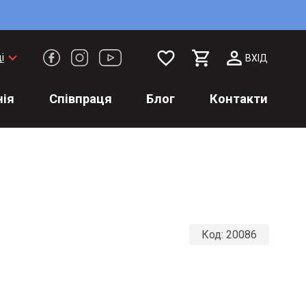
favorite_border
keyboard_arrow_down
і
ВХІД
ія
Співпраця
Блог
Контакти
Код:
20086