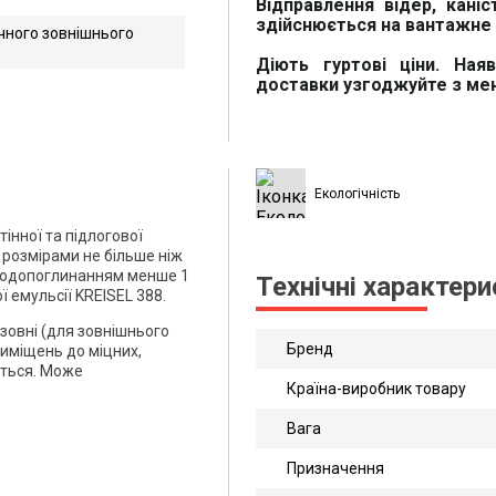
Відправлення відер, каніс
здійснюється на вантажне 
чного зовнішнього
й опис
Діють гуртові ціни. Ная
доставки узгоджуйте з м
рматі
Екологічність
нної та підлогової
 розмірами не більше ніж
 водопоглинанням менше 1
Технічні характер
 емульсії KREISEL 388.
зовні (для зовнішнього
Бренд
иміщень до міцних,
ються. Може
Країна-виробник товару
Вага
Призначення