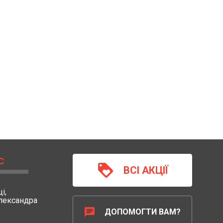
С
loyalty
ВСІ АКЦІЇ
і,
Олександра
chat
ДОПОМОГТИ ВАМ?