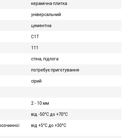
керамічна плитка
універсальний
цементна
C1T
111
стіна, підлога
потребує приготування
сірий
2 - 10 мм
від -50°C до +70°C
розчинної
від +5°C до +30°C