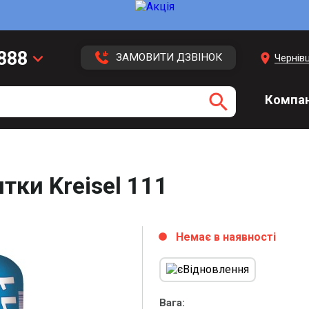
 888
keyboard_arrow_down
location_on
ЗАМОВИТИ ДЗВІНОК
Чернівц
 113
search
Компан
 416
3 43
тки Kreisel 111
Немає в наявності
circle
Вага: