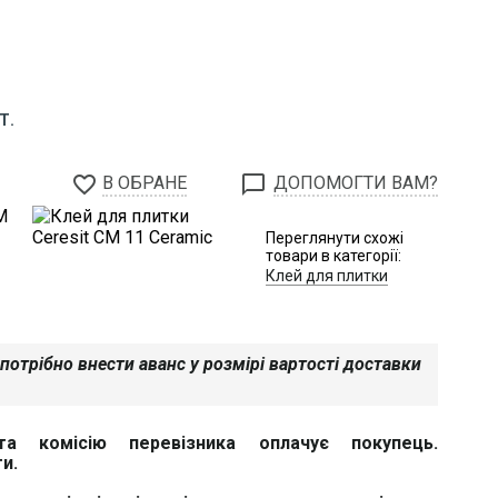
Т.
favorite_border
chat_bubble_outline
В ОБРАНЕ
ДОПОМОГТИ ВАМ?
Переглянути схожі
товари в категорії:
Клей для плитки
потрібно внести аванс у розмірі вартості доставки
та комісію перевізника оплачує покупець.
и.