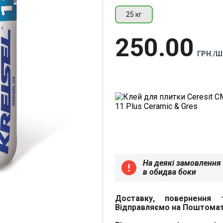
25 кг
250
00
ГРН./Ш
На деякі замовлення 
error
в обидва боки
Доставку, повернення 
Відправляємо на Поштомат