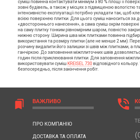
суміш повинна контактувати мінімум з 80 % площі її повер
зовні будівель, а також у місцях з підвищеною вологістю т
інтенсивністю експлуатації потрібно укладати так, щоб кл
всією поверхнею плитки. Для цього суміш наноситься за
«двостороннього нанесення», а сама суміш окрім поверхн
на саму плитку тонким рівномірним шаром, повністю закри
нижню сторону. Ширина шва між плитками повинна підбир
використання та розміру плитки (але не менше 2 мм). Пе
розчину видалити його залишки зі швів між плитками, а п
ганчіркою. До заповнення міжплиточних швів дозволяєтьс
годин після приклеювання плитки. Для заповнення міжпл
використовувати суміш
KREISEL 730
відповідного кольору.
безпосередньо, після закінчення робіт.
phone_in_talk
ВАЖЛИВО
К
bookmarks
Т
ПРО КОМПАНІЮ
(
ДОСТАВКА ТА ОПЛАТА