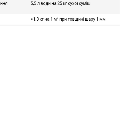
ання
5,5 л води на 25 кг сухої суміш
≈1,3 кг на 1 м² при товщині шару 1 мм