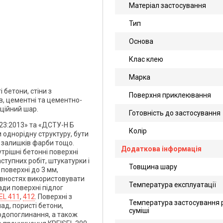
Матеріал застосування
Тип
Основа
Клас клею
Марка
 бетони, стіни з
Поверхня приклеювання
ів, цементні та цементно-
яційний шар.
Готовність до застосування
-23:2013» та «ДСТУ-Н Б
Колір
и однорідну структуру, бути
, залишків фарби тощо.
Додаткова інформація
трішні бетонні поверхні
ступних робіт, штукатурки і
Товщина шару
 поверхні до 3 мм,
івностях використовувати
Температура експлуатації
ади поверхні підлог
EL 411
,
412
. Поверхні з
Температура застосування 
д, пористі бетони,
суміші
одопоглинання, а також