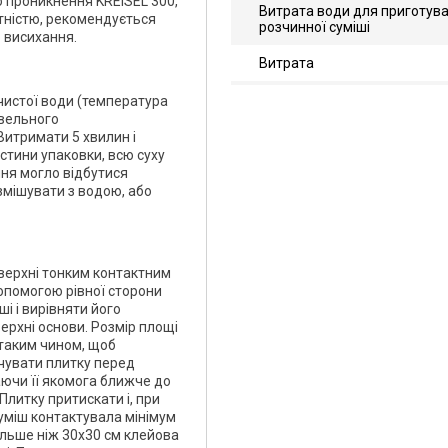
о проникнення KREISEL 300,
Витрата води для приготув
тністю, рекомендується
розчинної суміші
 висихання.
Витрата
л чистої води (температура
івельного
Витримати 5 хвилин і
стини упаковки, всю суху
ння могло відбутися
змішувати з водою, або
оверхні тонким контактним
допомогою рівної сторони
і і вирівняти його
ерхні основи. Розмір площі
 таким чином, щоб
очувати плитку перед
ючи її якомога ближче до
литку притискати і, при
уміш контактувала мінімум
більше ніж 30х30 см клейова