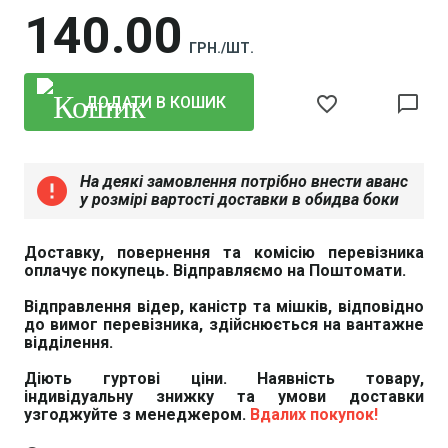
140
00
ГРН./ШТ.
favorite_border
chat_bubble_outline
ДОДАТИ В КОШИК
На деякі замовлення потрібно внести аванс
error
у розмірі вартості доставки в обидва боки
Доставку, повернення та комісію перевізника
оплачує покупець. Відправляємо на Поштомати.
Відправлення відер, каністр та мішків, відповідно
до вимог перевізника, здійснюється на вантажне
відділення.
Діють гуртові ціни. Наявність товару,
індивідуальну знижку та умови доставки
узгоджуйте з менеджером.
Вдалих покупок!