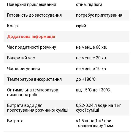
Поверхня приклеювання
стіна, підлога
Готовність до застосування
потребує приготування
Колір
сірий
Додаткова інформація
Час придатності розчину
не менше 60 хв.
Відкритий час
не менше 20 хв.
Час коригування
не менше 10 хв.
Температура використання
до +180°C
Оптимальна температура
від +5°C до +30°C
виконання робіт
Витрата води для
0,22-0,24 л води на 1 кг
приготування розчинної суміші
сухої суміші
Витрата
≈1,5 кг на 1 м² при
товщині шару 1 мм