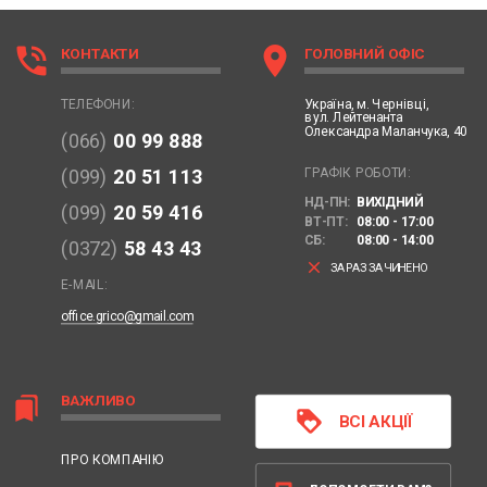
phone_in_talk
location_on
КОНТАКТИ
ГОЛОВНИЙ ОФІС
Україна,
м. Чернівці,
ТЕЛЕФОНИ:
вул. Лейтенанта
Олександра Маланчука, 40
(066)
00 99 888
ГРАФІК РОБОТИ:
(099)
20 51 113
НД-ПН:
ВИХІДНИЙ
(099)
20 59 416
ВТ-ПТ:
08:00 - 17:00
СБ:
08:00 - 14:00
(0372)
58 43 43
clear
ЗАРАЗ ЗАЧИНЕНО
E-MAIL:
office.grico@gmail.com
ВАЖЛИВО
bookmarks
loyalty
ВСІ АКЦІЇ
ПРО КОМПАНІЮ