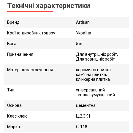
Технічні характеристики
Бренд
Artisan
Країна-виробник товару
Україна
Вага
5 кг
Призначення
Для внутрішніх робіт,
Для зовнішніх робіт
Матеріал застосування
керамічна плитка,
кам’яна плитка,
клінкерна плитка
Тип
універсальний,
теплоакумулюючий
Основа
цементна
Клас клею
Ц.2.ЗК1
Марка
C-118