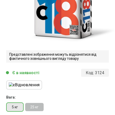
Представлені зображення можуть відрізнятися від
фактичного зовнішнього вигляду товару
Є в наявності
Код:
3124
circle
Вага:
5 кг
25 кг