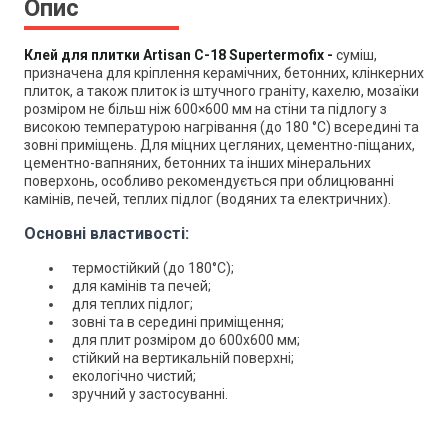
Опис
Клей для плитки Artisan C-18 Supertermofix -
суміш,
призначена для кріплення керамічних, бетонних, клінкерних
плиток, а також плиток із штучного граніту, кахелю, мозаїки
розміром не більш ніж 600×600 мм на стіни та підлогу з
високою температурою нагрівання (до 180 °С) всередині та
зовні приміщень. Для міцних цегляних, цементно-піщаних,
цементно-вапняних, бетонних та інших мінеральних
поверхонь, особливо рекомендується при облицюванні
камінів, печей, теплих підлог (водяних та електричних).
Основні властивості:
термостійкий (до 180
°С
);
для камінів та печей;
для теплих підлог;
зовні та в середині приміщення;
для плит розміром до 600х600 мм;
стійкий на вертикальній поверхні;
екологічно чистий;
зручний у застосуванні.