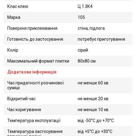
Клас клею
Ц.1.ЗК4
Марка
105
Поверхня приклеювання
стіна, підлога
Готовність до застосування
потребує приготування
Колір
сірий
Максимальний формат плитки
80х80 см
Додаткова інформація
Час придатності розчинової
не менше 60 хв.
суміші
Відкритий час
не менше 20 хв.
Час коригування
не менше 10 хв.
Температура експлуатації
від -50°C до +70°C
Температура застосування
від +5°C до +30°C