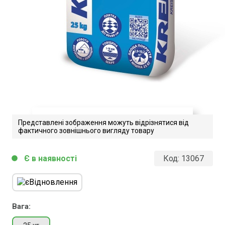
Представлені зображення можуть відрізнятися від
фактичного зовнішнього вигляду товару
Kreisel_105
Є в наявності
Код:
13067
circle
Завантажити файл у pdf-форматі
Розмір файлу 1 Mb
Вага: