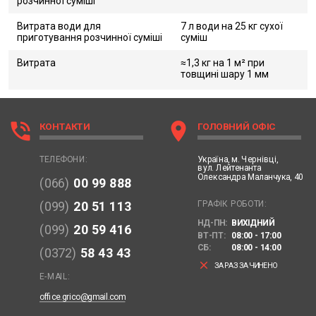
розчинної суміші
Витрата води для
7 л води на 25 кг сухої
приготування розчинної суміші
суміш
Витрата
≈1,3 кг на 1 м² при
товщині шару 1 мм
phone_in_talk
location_on
КОНТАКТИ
ГОЛОВНИЙ ОФІС
Україна,
м. Чернівці,
ТЕЛЕФОНИ:
вул. Лейтенанта
Олександра Маланчука, 40
(066)
00 99 888
ГРАФІК РОБОТИ:
(099)
20 51 113
НД-ПН:
ВИХІДНИЙ
(099)
20 59 416
ВТ-ПТ:
08:00 - 17:00
СБ:
08:00 - 14:00
(0372)
58 43 43
clear
ЗАРАЗ ЗАЧИНЕНО
E-MAIL:
office.grico@gmail.com