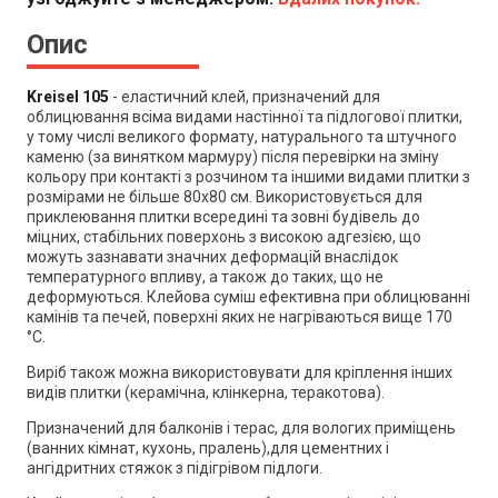
Опис
Kreisel 105
- е
ластичний клей, призначений для
облицювання всіма видами настінної та підлогової плитки,
у тому числі великого формату, натурального та штучного
каменю (за винятком мармуру) після перевірки на зміну
кольору при контакті з розчином та іншими видами плитки з
розмірами не більше 80х80 см. Використовується для
приклеювання плитки всередині та зовні будівель до
міцних, стабільних поверхонь з високою адгезією, що
можуть зазнавати значних деформацій внаслідок
температурного впливу, а також до таких, що не
деформуються. Клейова суміш ефективна при облицюванні
камінів та печей, поверхні яких не нагріваються вище 170
°С.
Виріб також можна використовувати для кріплення інших
видів плитки (керамічна, клінкерна, теракотова).
Призначений для балконів і терас, для вологих приміщень
(ванних кімнат, кухонь, пралень),для цементних і
ангідритних стяжок з підігрівом підлоги.