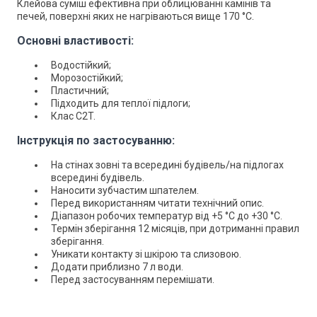
Клейова суміш ефективна при облицюванні камінів та
печей, поверхні яких не нагріваються вище 170 °С.
Основні властивості:
Водостійкий;
Морозостійкий;
Пластичний;
Підходить для теплої підлоги;
Клас C2T.
Інструкція по застосуванню:
На стінах зовні та всередині будівель/на підлогах
всередині будівель.
Наносити зубчастим шпателем.
Перед використанням читати технічний опис.
Діапазон робочих температур від +5 °C до +30 °C.
Термін зберігання 12 місяців, при дотриманні правил
зберігання.
Уникати контакту зі шкірою та слизовою.
Додати приблизно 7 л води.
Перед застосуванням перемішати.