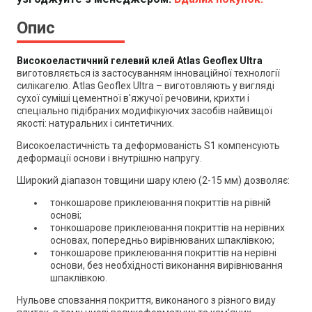
Опис
Високоеластичний гелевий клей Atlas Geoflex Ultra
виготовляється із застосуванням інноваційної технології
силікагелю. Atlas Geoflex Ultra – виготовляють у
вигляді
сухої суміші цементної в'яжучої речовини, крихти і
спеціально підібраних модифікуючих засобів найвищої
якості: натуральних і синтетичних.
Високоеластичність та деформованість S1 компенсують
деформації основи і внутрішню напругу.
Широкий діапазон товщини шару клею (2-15 мм) дозволяє:
тонкошарове приклеювання покриттів на рівній
основі;
тонкошарове приклеювання покриттів на нерівних
основах, попередньо вирівнюваних шпаклівкою;
тонкошарове приклеювання покриттів на нерівні
основи, без необхідності виконання вирівнювання
шпаклівкою.
Нульове сповзання покриття, виконаного з різного виду