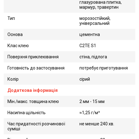
глазурована плитка,
мармур, травертин
Тип
морозостійкий,
універсальний
Основа
цементна
Клас клею
C2TE S1
Поверхня приклеювання
стіна, підлога
Готовність до застосування
потребує приготування
Колір
сірий
Додаткова інформація
Мін./макс. товщина клею
2 мм - 15 мм
Насипна щільність
≈1,25 г/м³
Час придатності розчинової
не менше 240 хв.
суміші