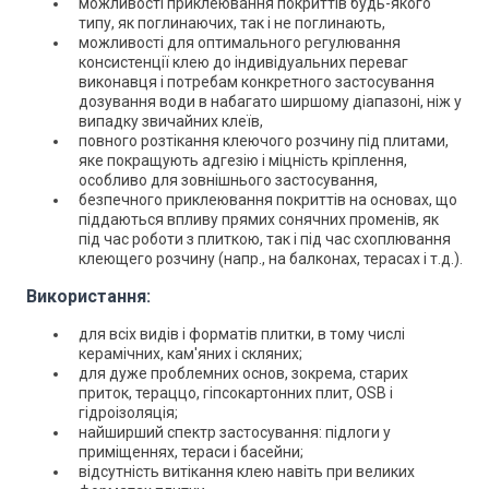
можливості приклеювання покриттів будь-якого
типу, як поглинаючих, так і не поглинають,
можливості для оптимального регулювання
консистенції клею до індивідуальних переваг
виконавця і потребам конкретного застосування
дозування води в набагато ширшому діапазоні, ніж у
випадку звичайних клеїв,
повного розтікання клеючого розчину під плитами,
яке покращують адгезію і міцність кріплення,
особливо для зовнішнього застосування,
безпечного приклеювання покриттів на основах, що
піддаються впливу прямих сонячних променів, як
під час роботи з плиткою, так і під час схоплювання
клеющего розчину (напр., на балконах, терасах і т.д.).
Використання:
для всіх видів і форматів плитки, в тому числі
керамічних, кам'яних і скляних;
для дуже проблемних основ, зокрема, старих
приток, тераццо, гіпсокартонних плит, OSB і
гідроізоляція;
найширший спектр застосування: підлоги у
приміщеннях, тераси і басейни;
відсутність витікання клею навіть при великих