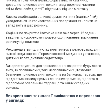
плиток, в тому числі великоформатних та кам’яних,
дозволяє приклеювання покриття від верхньої частини
стіни, без необхідності її підтримки під час монтажу.
Висока стабілізація великоформатних плит (навіть> 1 м
²
)
укладаються на горизонтальних поверхностях - плити не
западають в шар розчину.
Ходіння по покриттю і затирка швів вже через 12 годин -
завдяки прискореному процесу схоплювання і висихання
розчину під плиткою.
Рекомендується для укладання плиток в резервуарах для
питної води, харчової промисловості, медичних установах,
дитячих яслах, дитячих садах тощо.
Використовується для приклеювання покриттів будь-якого
типу, як поглинаючих, так і непоглинаючих. Дозволяє
безпечне приклеювання покриттів на балконах, терасах, що
піддаються впливу прямих сонячних променів, підлогах з
підлоговим опаленням, терраццо та інших складних
основах.
Використання технології силікагелю є перевагою
у вигляді: