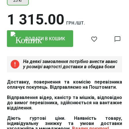
25 кг
1 315
00
ГРН./ШТ.
favorite_border
chat_bubble_outline
ДОДАТИ В КОШИК
На деякі замовлення потрібно внести аванс
error
у розмірі вартості доставки в обидва боки
Доставку, повернення та комісію перевізника
оплачує покупець. Відправляємо на Поштомати.
Відправлення відер, каністр та мішків, відповідно
до вимог перевізника, здійснюється на вантажне
відділення.
Діють гуртові ціни. Наявність товару,
індивідуальну знижку та умови доставки
узгоджуйте з менеджером.
Вдалих покупок!