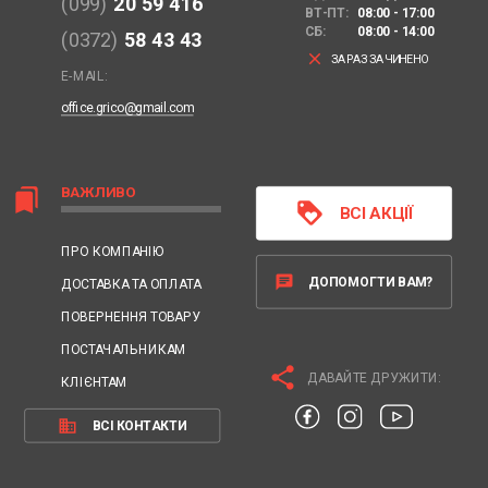
(099)
20 59 416
ВТ-ПТ:
08:00 - 17:00
СБ:
08:00 - 14:00
(0372)
58 43 43
clear
ЗАРАЗ ЗАЧИНЕНО
E-MAIL:
office.grico@gmail.com
ВАЖЛИВО
bookmarks
loyalty
ВСІ АКЦІЇ
ПРО КОМПАНІЮ
chat
ДОПОМОГТИ ВАМ?
ДОСТАВКА ТА ОПЛАТА
ПОВЕРНЕННЯ ТОВАРУ
ПОСТАЧАЛЬНИКАМ
share
ДАВАЙТЕ ДРУЖИТИ:
КЛІЄНТАМ
business
ВСІ КОНТАКТИ