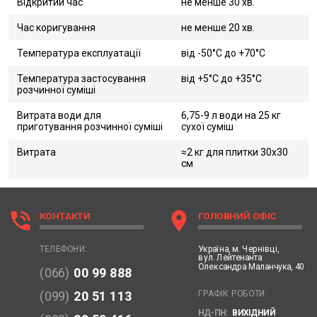
Відкритий час
не менше 30 хв.
Час коригування
не менше 20 хв.
Температура експлуатації
від -50°C до +70°C
Температура застосування
від +5°C до +35°C
розчинної суміші
Витрата води для
6,75-9 л води на 25 кг
приготування розчинної суміші
сухої суміш
Витрата
≈2 кг для плитки 30х30
см
phone_in_talk
location_on
КОНТАКТИ
ГОЛОВНИЙ ОФІС
Україна,
м. Чернівці,
ТЕЛЕФОНИ:
вул. Лейтенанта
Олександра Маланчука, 40
(066)
00 99 888
ГРАФІК РОБОТИ:
(099)
20 51 113
НД-ПН:
ВИХІДНИЙ