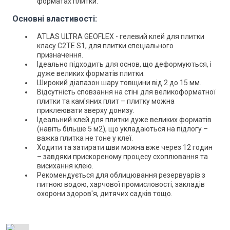
форматах плитки.
Основні властивості:
ATLAS ULTRA GEOFLEX - гелевий клей для плитки
класу C2TE S1, для плитки спеціального
призначення.
Ідеально підходить для основ, що деформуються, і
дуже великих форматів плитки.
Широкий діапазон шару товщини від 2 до 15 мм.
Відсутність сповзання на стіні для великоформатної
плитки та кам'яних плит – плитку можна
приклеювати зверху донизу.
Ідеальний клей для плитки дуже великих форматів
(навіть більше 5 м2), що укладаються на підлогу –
важка плитка не тоне у клеї.
Ходити та затирати шви можна вже через 12 годин
– завдяки прискореному процесу схоплювання та
висихання клею.
Рекомендується для облицювання резервуарів з
питною водою, харчової промисловості, закладів
охорони здоров'я, дитячих садків тощо.