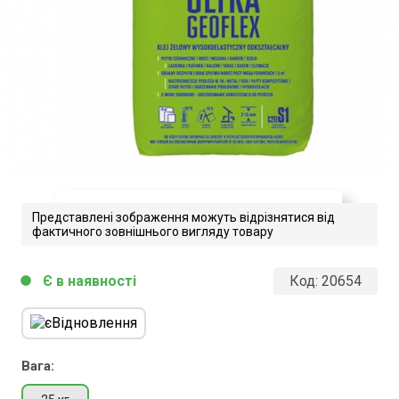
Представлені зображення можуть відрізнятися від
фактичного зовнішнього вигляду товару
Atlas Ultra Geoflex. Технічний
Є в наявності
Код:
20654
circle
опис
Завантажити файл у pdf-форматі
Розмір файлу 144 Kb
Вага: