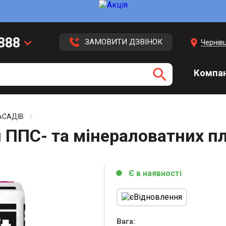
 888
keyboard_arrow_down
location_on
ЗАМОВИТИ ДЗВІНОК
Чернівц
 113
search
Компан
 416
3 43
АСАДІВ
ППС- та мінераловатних пли
Є в наявності
circle
Вага: