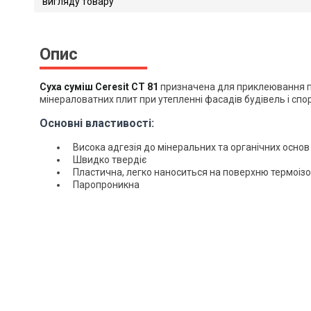
вигляду товару
Ceresit CT 81
Опис
Завантажити файл у pdf-фо
Розмір файлу 132 Kb
Суха суміш Ceresit CT 81
призначена для приклеювання п
мінераловатних плит при утепленні фасадів будівель і спо
Основні властивості:
Висока адгезія до мінеральних та органічних основ
Швидко твердіє
Пластична, легко наноситься на поверхню термоіз
Паропроникна