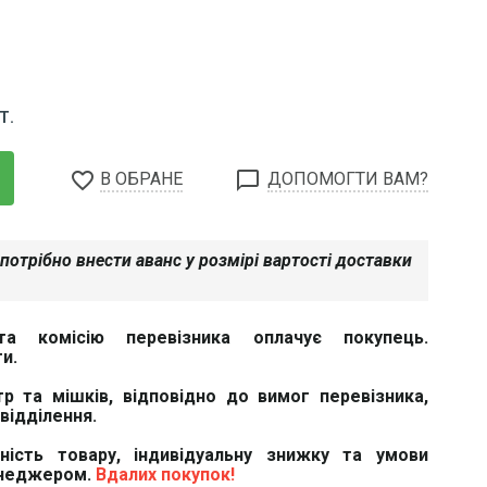
Т.
favorite_border
chat_bubble_outline
В ОБРАНЕ
ДОПОМОГТИ ВАМ?
потрібно внести аванс у розмірі вартості доставки
та комісію перевізника оплачує покупець.
и.
тр та мішків, відповідно до вимог перевізника,
відділення.
вність товару, індивідуальну знижку та умови
енеджером.
Вдалих покупок!