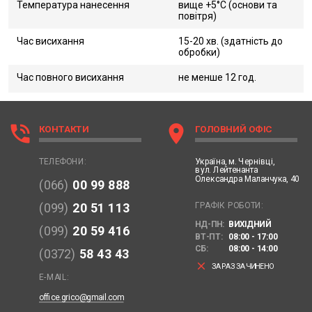
Температура нанесення
вище +5°С (основи та
повітря)
Час висихання
15-20 хв. (здатність до
обробки)
Час повного висихання
не менше 12 год.
phone_in_talk
location_on
КОНТАКТИ
ГОЛОВНИЙ ОФІС
Україна,
м. Чернівці,
ТЕЛЕФОНИ:
вул. Лейтенанта
Олександра Маланчука, 40
(066)
00 99 888
ГРАФІК РОБОТИ:
(099)
20 51 113
НД-ПН:
ВИХІДНИЙ
(099)
20 59 416
ВТ-ПТ:
08:00 - 17:00
СБ:
08:00 - 14:00
(0372)
58 43 43
clear
ЗАРАЗ ЗАЧИНЕНО
E-MAIL:
office.grico@gmail.com