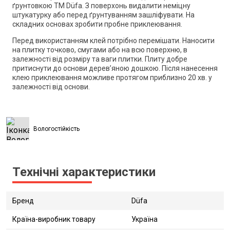
ґрунтовкою ТМ Düfa. З поверхонь видалити неміцну
штукатурку або перед ґрунтуванням зашліфувати. На
складних основах зробити пробне приклеювання.
Перед використанням клей потрібно перемішати. Наносити
на плитку точково, смугами або на всю поверхню, в
залежності від розміру та ваги плитки. Плиту добре
притиснути до основи дерев’яною дошкою. Після нанесення
клею приклеювання можливе протягом приблизно 20 хв. у
залежності від основи.
Вологостійкість
Технічні характеристики
Бренд
Düfa
Країна-виробник товару
Україна