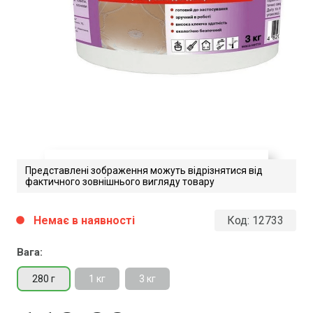
Представлені зображення можуть відрізнятися від
фактичного зовнішнього вигляду товару
Dufa Styropor-Kleber D18.
Немає в наявності
Код:
12733
circle
Технічний опис
Вага:
Завантажити файл у pdf-форматі
Розмір файлу 485 Kb
280 г
1 кг
3 кг