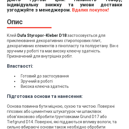
індивідуальну знижку та умови доставки
узгоджуйте з менеджером.
Вдалих покупок!
Опис
Клей
Dufa Styropor-Kleber D18
застосовується для
приклеювання декоративних стиропорових плит,
декоративних елементів з пінопласту та поліуретану. Він є
зручним у роботі та має високу клеючу здатність.
Призначений для внутрішніх робіт.
Властвості:
Готовий до застосування
Зручний в роботі
Висока клеюча здатність
Підготовка основи та нанесення:
Основа повинна бути міцною, сухою та чистою. Поверхні
гіпсових або цементних штукатурок чи шпаклівок
обов’язковово обробити ґрунтовками
Grund D17 або
Tiefgrund D14
. Поверхні, які піддаються впливу вологи, та
сильно вбираючі основи також необхідно обробити