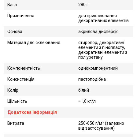
Вага
280 г
Призначення
для приклеювання
декоративних елементів
Основа
акрилова дисперсія
Матеріал для склеювання
стиропор, декоративні
елементи з пінопласту,
декоративні елементи з
поліуретану
Компонентність
однокомпонентний
Консистенція
пастоподібна
Колір
білий
Щільність
≈1,6 кг/л
Додаткова інформація
Витрата
250-650 г/м² (залежно
від застосування)