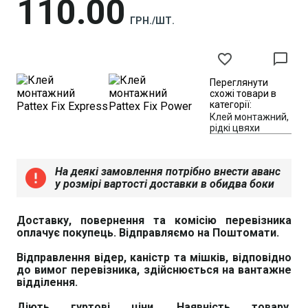
110
00
ГРН./ШТ.
favorite_border
chat_bubble_outline
Переглянути
схожі товари в
категорії:
Клей монтажний,
рідкі цвяхи
На деякі замовлення потрібно внести аванс
error
у розмірі вартості доставки в обидва боки
Доставку, повернення та комісію перевізника
оплачує покупець. Відправляємо на Поштомати.
Відправлення відер, каністр та мішків, відповідно
до вимог перевізника, здійснюється на вантажне
відділення.
Діють гуртові ціни. Наявність товару,