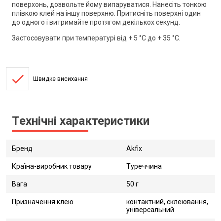
поверхонь, дозвольте йому випаруватися. Нанесіть тонкою
плівкою клей на іншу поверхню. Притисніть поверхні один
до одного і витримайте протягом декількох секунд.
Застосовувати при температурі від + 5 °C до + 35 °C.
done
Швидке висихання
Технічні характеристики
Бренд
Akfix
Країна-виробник товару
Туреччина
Вага
50 г
Призначення клею
контактний, склеювання,
універсальний