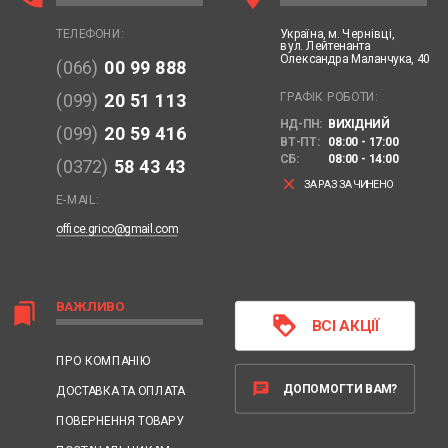
Україна,
м. Чернівці,
ТЕЛЕФОНИ:
вул. Лейтенанта
Олександра Маланчука, 40
(066)
00 99 888
ГРАФІК РОБОТИ:
(099)
20 51 113
НД-ПН:
ВИХІДНИЙ
(099)
20 59 416
ВТ-ПТ:
08:00 - 17:00
СБ:
08:00 - 14:00
(0372)
58 43 43
clear
ЗАРАЗ ЗАЧИНЕНО
E-MAIL:
office.grico@gmail.com
ВАЖЛИВО
bookmarks
loyalty
ВСІ АКЦІЇ
ПРО КОМПАНІЮ
chat
ДОПОМОГТИ ВАМ?
ДОСТАВКА ТА ОПЛАТА
ПОВЕРНЕННЯ ТОВАРУ