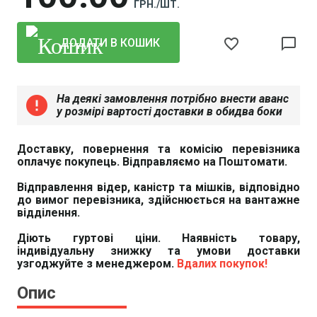
ГРН./ШТ.
favorite_border
chat_bubble_outline
ДОДАТИ В КОШИК
На деякі замовлення потрібно внести аванс
error
у розмірі вартості доставки в обидва боки
Доставку, повернення та комісію перевізника
оплачує покупець. Відправляємо на Поштомати.
Відправлення відер, каністр та мішків, відповідно
до вимог перевізника, здійснюється на вантажне
відділення.
Діють гуртові ціни. Наявність товару,
індивідуальну знижку та умови доставки
узгоджуйте з менеджером.
Вдалих покупок!
Опис