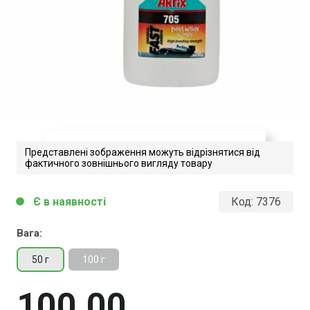
Представлені зображення можуть відрізнятися від
фактичного зовнішнього вигляду товару
705-TDS-UA
Є в наявності
Код:
7376
circle
Завантажити файл у pdf-форматі
Розмір файлу 193 Kb
Вага:
50 г
100 г
100
00