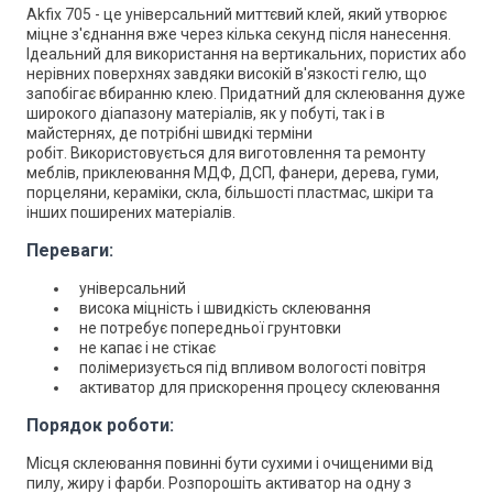
Akfix 705 - це
універсальний
миттєвий клей, який
утворює
міцне з'єднання вже через кілька секунд після нанесення.
Ідеальний для використання на вертикальних, пористих або
нерівних поверхнях завдяки високій в'язкості гелю, що
запобігає вбиранню клею. П
ридатний для склеювання дуже
широкого діапазону матеріалів, як у побуті, так і в
майстернях, де потрібні швидкі терміни
робіт.
Використовується для в
иготовлення та ремонту
меблів, приклеювання МДФ, ДСП, фанери, дерева, гуми,
порцеляни, кераміки, скла,
більшості пластмас, шкіри та
інших поширених матеріалів.
Переваги:
універсальний
висока міцність і швидкість склеювання
не потребує попередньої грунтовки
не капає і не стікає
полімеризується під впливом вологості повітря
активатор для прискорення процесу склеювання
Порядок роботи:
Місця склеювання повинні бути сухими і очищеними від
пилу, жиру і фарби. Розпорошіть активатор на одну з