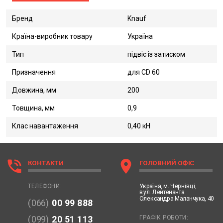
Бренд
Knauf
Країна-виробник товару
Україна
Тип
підвіс із затиском
Призначення
для CD 60
Довжина, мм
200
Товщина, мм
0,9
Клас навантаження
0,40 кН
phone_in_talk
location_on
КОНТАКТИ
ГОЛОВНИЙ ОФІС
Україна,
м. Чернівці,
ТЕЛЕФОНИ:
вул. Лейтенанта
Олександра Маланчука, 40
(066)
00 99 888
ГРАФІК РОБОТИ:
(099)
20 51 113