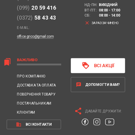
НД-ПН:
ВИХІДНИЙ
(099)
20 59 416
ВТ-ПТ:
08:00 - 17:00
СБ:
08:00 - 14:00
(0372)
58 43 43
clear
ЗАРАЗ ЗАЧИНЕНО
E-MAIL:
office.grico@gmail.com
ВАЖЛИВО
bookmarks
loyalty
ВСІ АКЦІЇ
ПРО КОМПАНІЮ
chat
ДОПОМОГТИ ВАМ?
ДОСТАВКА ТА ОПЛАТА
ПОВЕРНЕННЯ ТОВАРУ
ПОСТАЧАЛЬНИКАМ
share
ДАВАЙТЕ ДРУЖИТИ:
КЛІЄНТАМ
business
ВСІ КОНТАКТИ