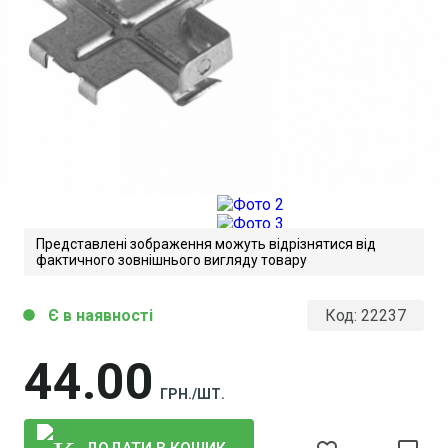
Представлені зображення можуть відрізнятися від
фактичного зовнішнього вигляду товару
Є в наявності
Код:
22237
circle
44
00
ГРН./ШТ.