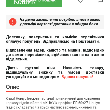
favorite_border
chat_bubble_outline
ДОДАТИ В КОШИК
На деякі замовлення потрібно внести аванс
error
у розмірі вартості доставки в обидва боки
Доставку, повернення та комісію перевізника
оплачує покупець. Відправляємо на Поштомати.
Відправлення відер, каністр та мішків, відповідно
до вимог перевізника, здійснюється на вантажне
відділення.
Діють гуртові ціни. Наявність товару,
індивідуальну знижку та умови доставки
узгоджуйте з менеджером.
Вдалих покупок!
Опис
Knauf Ноніус (нижня частина) призначений для кріплення
каркасу підвісної стелі з КНАУФ-профілів ПП 60х27. Ноніус-
підвіс складається з трьох частин: верхньої, нижньої та