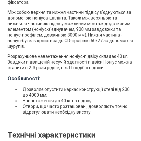
фіксатора.
Між собою верхня та нижня частини підвісу з'єднуються за
допомогою ноніуса-шплінта. Також між верхньою та
нижньою частиною підвісу можливий монтаж додатковим
елементом (ноніус-з'єднувачем, 900 мм завдовжки та
ноніус-профілем, довжиною 3000 мм). Нижня частина -
ноніус-бугель кріпиться до CD-профілю 60/27 за допомогою
шурупів.
Розрахункове навантаження ноніус-підвісу складає 40 кг.
Завдяки підвищеній несучій здатності підвіси Ноніус можна
ставити в 2-3 рази рідше, ніж П-подібні підвіси.
Особливості:
Дозволяє опустити каркас конструкції стелі від 200
до 4000 мм;
Навантаження до 40 кг на підвіс;
Отвори, що часто розташовані, дозволяють точно
відрегулювати необхідну висоту.
Технічні характеристики