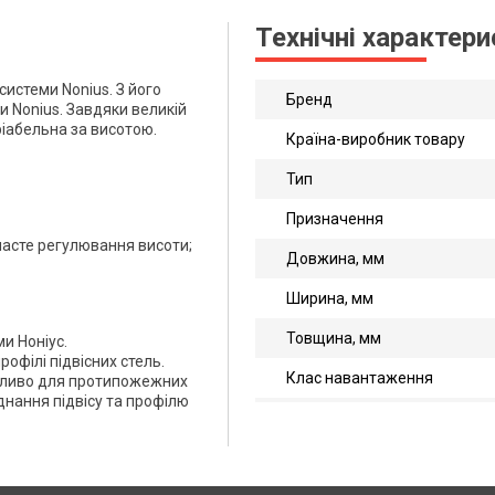
Технічні характер
 системи Nonius. З його
Бренд
и Nonius. Завдяки великій
ріабельна за висотою.
Країна-виробник товару
Тип
Призначення
асте регулювання висоти;
Довжина, мм
Ширина, мм
Товщина, мм
ми Ноніус.
рофілі підвісних стель.
Клас навантаження
обливо для протипожежних
днання підвісу та профілю