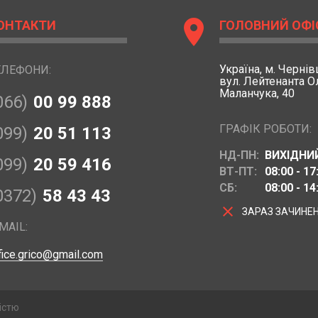
location_on
ОНТАКТИ
ГОЛОВНИЙ ОФІ
Україна,
м. Чернівц
ЕЛЕФОНИ:
вул. Лейтенанта 
Маланчука, 40
066)
00 99 888
ГРАФІК РОБОТИ:
099)
20 51 113
НД-ПН:
ВИХІДНИ
099)
20 59 416
ВТ-ПТ:
08:00 - 17
СБ:
08:00 - 14
0372)
58 43 43
clear
ЗАРАЗ ЗАЧИНЕ
MAIL:
fice.grico@gmail.com
істю