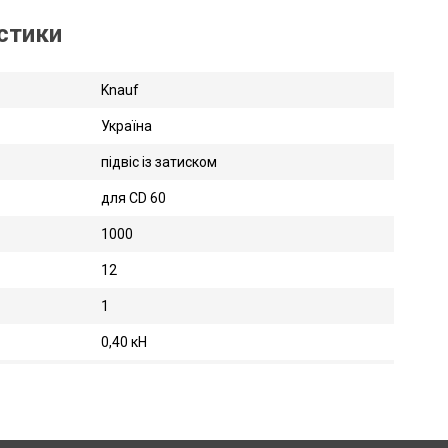
истики
Knauf
Україна
підвіс із затиском
для CD 60
1000
12
1
0,40 кН