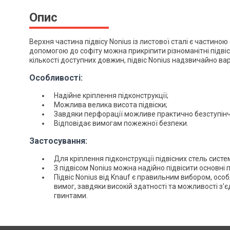
Опис
Верхня частина підвісу Nonius із листової сталі є частиною
допомогою до софіту можна прикріпити різноманітні підвіс
кількості доступних довжин, підвіс Nonius надзвичайно ва
Особливості:
Надійне кріплення підконструкції;
Можлива велика висота підвіски;
Завдяки перфорації можливе практично безступінч
Відповідає вимогам пожежної безпеки.
Застосування:
Для кріплення підконструкції підвісних стель систе
З підвісом Nonius можна надійно підвісити основні п
Підвіс Nonius від Knauf є правильним вибором, ос
вимог, завдяки високій здатності та можливості з'є
гвинтами.