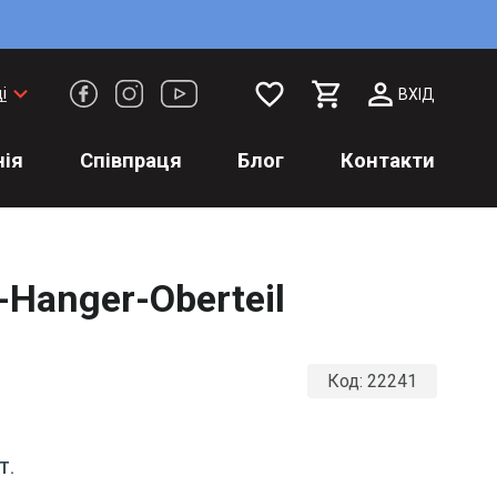
favorite_border
keyboard_arrow_down
і
ВХІД
ія
Співпраця
Блог
Контакти
-Hanger-Oberteil
Код:
22241
Т.