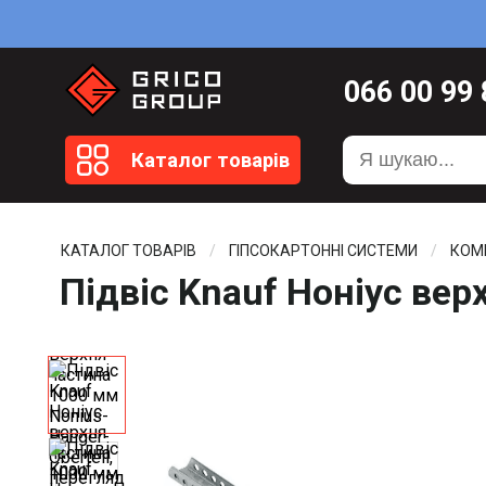
066
00 99
099
20 51
Каталог товарів
099
20 59
0372
58 4
КАТАЛОГ ТОВАРІВ
ГІПСОКАРТОННІ СИСТЕМИ
КОМ
Підвіс Knauf Ноніус вер