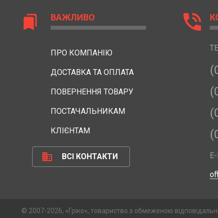
phone_in_talk
ВАЖЛИВО
К
bookmarks
Т
ПРО КОМПАНІЮ
(
ДОСТАВКА ТА ОПЛАТА
(
ПОВЕРНЕННЯ ТОВАРУ
(
ПОСТАЧАЛЬНИКАМ
КЛІЄНТАМ
(
business
E-
ВСІ КОНТАКТИ
of
© 2007-2026, «Гріко», товариство з обмеженою відповідальн