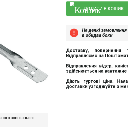
ДОДАТИ В КОШИК
На деякі замовлення 
error
в обидва боки
Доставку, повернення 
Відправляємо на Поштомат
Відправлення відер, каніс
здійснюється на вантажне 
Діють гуртові ціни. Ная
доставки узгоджуйте з м
чного зовнішнього