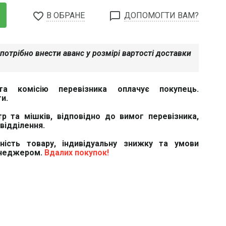
favorite_border
chat_bubble_outline
В ОБРАНЕ
ДОПОМОГТИ ВАМ?
потрібно внести аванс у розмірі вартості доставки
та комісію перевізника оплачує покупець.
и.
тр та мішків, відповідно до вимог перевізника,
відділення.
вність товару, індивідуальну знижку та умови
енеджером.
Вдалих покупок!