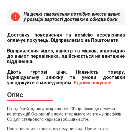
На деякі замовлення потрібно внести аванс
error
у розмірі вартості доставки в обидва боки
Доставку, повернення та комісію перевізника
оплачує покупець. Відправляємо на Поштомати.
Відправлення відер, каністр та мішків, відповідно
до вимог перевізника, здійснюється на вантажне
відділення.
Діють гуртові ціни. Наявність товару,
індивідуальну знижку та умови доставки
узгоджуйте з менеджером.
Вдалих покупок!
Опис
П-подібний підвіс для кріплення CD профілю до несучих
конструкцій.Основний елемент прямого монтажу профілів
CD для стельового каркаса і обшивки стін.
Поставляється в розгорнутому вигляді. При монтажі