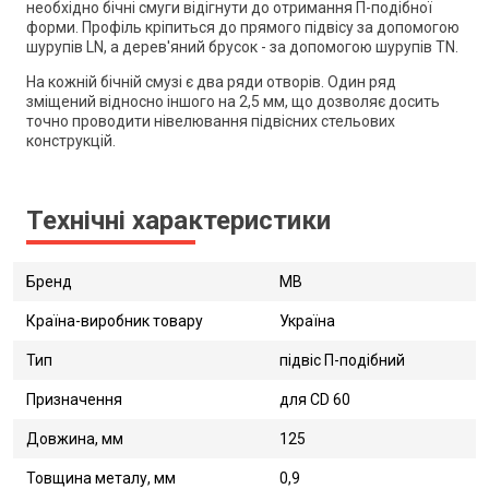
необхідно бічні смуги відігнути до отримання П-подібної
форми. Профіль кріпиться до прямого підвісу за допомогою
шурупів LN, а дерев'яний брусок - за допомогою шурупів TN.
На кожній бічній смузі є два ряди отворів. Один ряд
зміщений відносно іншого на 2,5 мм, що дозволяє досить
точно проводити нівелювання підвісних стельових
конструкцій.
Технічні характеристики
Бренд
MB
Країна-виробник товару
Україна
Тип
підвіс П-подібний
Призначення
для CD 60
Довжина, мм
125
Товщина металу, мм
0,9