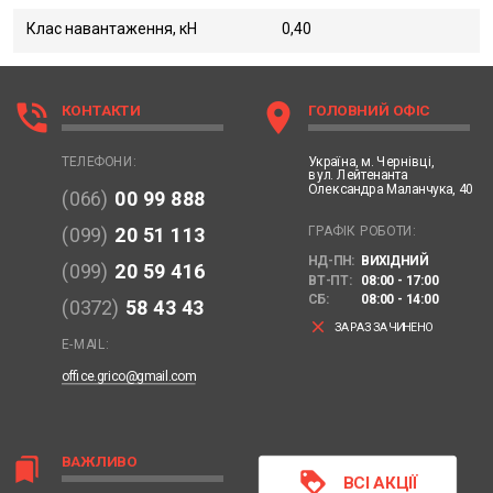
Клас навантаження, кН
0,40
phone_in_talk
location_on
КОНТАКТИ
ГОЛОВНИЙ ОФІС
Україна,
м. Чернівці,
ТЕЛЕФОНИ:
вул. Лейтенанта
Олександра Маланчука, 40
(066)
00 99 888
ГРАФІК РОБОТИ:
(099)
20 51 113
НД-ПН:
ВИХІДНИЙ
(099)
20 59 416
ВТ-ПТ:
08:00 - 17:00
СБ:
08:00 - 14:00
(0372)
58 43 43
clear
ЗАРАЗ ЗАЧИНЕНО
E-MAIL:
office.grico@gmail.com
ВАЖЛИВО
bookmarks
loyalty
ВСІ АКЦІЇ