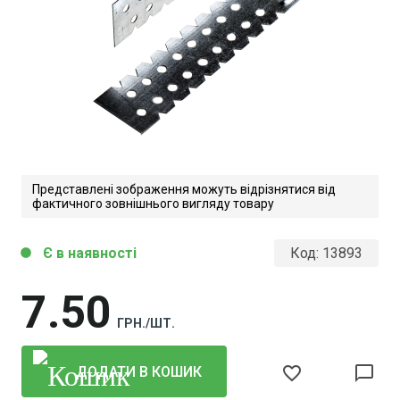
Представлені зображення можуть відрізнятися від
фактичного зовнішнього вигляду товару
Є в наявності
Код:
13893
circle
7
50
ГРН./ШТ.
favorite_border
chat_bubble_outline
ДОДАТИ В КОШИК