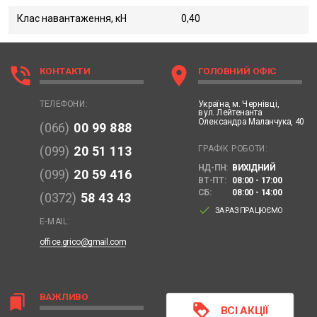
Клас навантаження, кН
0,40
phone_in_talk
location_on
КОНТАКТИ
ГОЛОВНИЙ ОФІС
Україна,
м. Чернівці,
ТЕЛЕФОНИ:
вул. Лейтенанта
Олександра Маланчука, 40
(066)
00 99 888
ГРАФІК РОБОТИ:
(099)
20 51 113
НД-ПН:
ВИХІДНИЙ
(099)
20 59 416
ВТ-ПТ:
08:00 - 17:00
СБ:
08:00 - 14:00
(0372)
58 43 43
done
ЗАРАЗ ПРАЦЮЄМО
E-MAIL:
office.grico@gmail.com
ВАЖЛИВО
bookmarks
loyalty
ВСІ АКЦІЇ