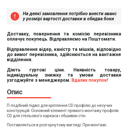
На деякі замовлення потрібно внести аванс
error
у розмірі вартості доставки в обидва боки
Доставку, повернення та комісію перевізника
оплачує покупець. Відправляємо на Поштомати.
Відправлення відер, каністр та мішків, відповідно
до вимог перевізника, здійснюється на вантажне
відділення.
Діють гуртові ціни. Наявність товару,
індивідуальну знижку та умови доставки
узгоджуйте з менеджером.
Вдалих покупок!
Опис
П-подібний підвіс для кріплення CD профілю до несучих
конструкцій. Основний елемент прямого монтажу профілів
CD для стельового каркаса і обшивки стін.
Поставляється в розгорнутому вигляді. При монтажі