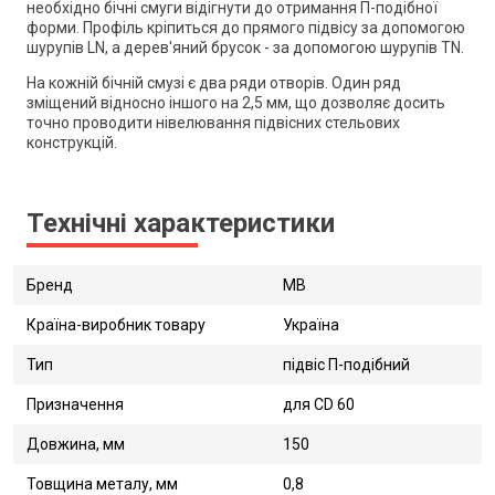
необхідно бічні смуги відігнути до отримання П-подібної
форми. Профіль кріпиться до прямого підвісу за допомогою
шурупів LN, а дерев'яний брусок - за допомогою шурупів TN.
На кожній бічній смузі є два ряди отворів. Один ряд
зміщений відносно іншого на 2,5 мм, що дозволяє досить
точно проводити нівелювання підвісних стельових
конструкцій.
Технічні характеристики
Бренд
MB
Країна-виробник товару
Україна
Тип
підвіс П-подібний
Призначення
для CD 60
Довжина, мм
150
Товщина металу, мм
0,8