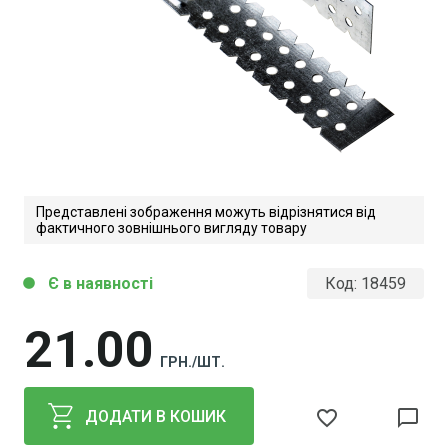
Представлені зображення можуть відрізнятися від
фактичного зовнішнього вигляду товару
Є в наявності
Код:
18459
circle
21
00
ГРН./ШТ.
favorite_border
chat_bubble_outline
ДОДАТИ В КОШИК