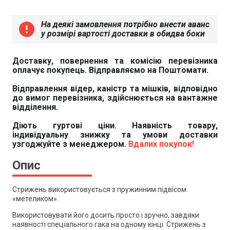
На деякі замовлення потрібно внести аванс
error
у розмірі вартості доставки в обидва боки
Доставку, повернення та комісію перевізника
оплачує покупець. Відправляємо на Поштомати.
Відправлення відер, каністр та мішків, відповідно
до вимог перевізника, здійснюється на вантажне
відділення.
Діють гуртові ціни. Наявність товару,
індивідуальну знижку та умови доставки
узгоджуйте з менеджером.
Вдалих покупок!
Опис
Стрижень використовується з пружинним підвісом
«метеликом».
Використовувати його досить просто і зручно, завдяки
наявності спеціального гака на одному кінці. Стрижень з