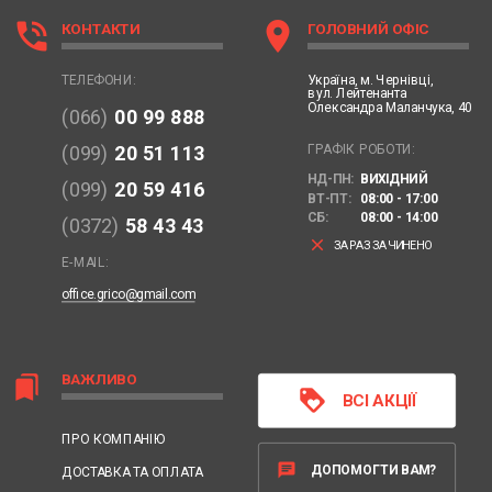
phone_in_talk
location_on
КОНТАКТИ
ГОЛОВНИЙ ОФІС
Україна,
м. Чернівці,
ТЕЛЕФОНИ:
вул. Лейтенанта
Олександра Маланчука, 40
(066)
00 99 888
ГРАФІК РОБОТИ:
(099)
20 51 113
НД-ПН:
ВИХІДНИЙ
(099)
20 59 416
ВТ-ПТ:
08:00 - 17:00
СБ:
08:00 - 14:00
(0372)
58 43 43
clear
ЗАРАЗ ЗАЧИНЕНО
E-MAIL:
office.grico@gmail.com
ВАЖЛИВО
bookmarks
loyalty
ВСІ АКЦІЇ
ПРО КОМПАНІЮ
chat
ДОПОМОГТИ ВАМ?
ДОСТАВКА ТА ОПЛАТА