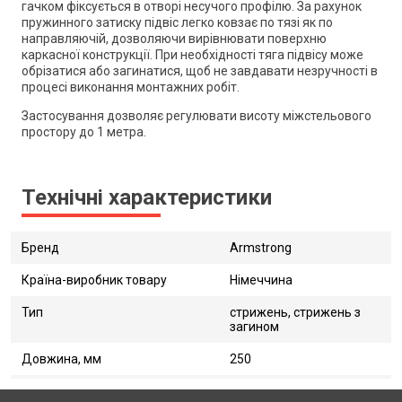
гачком фіксується в отворі несучого профілю. За рахунок
пружинного затиску підвіс легко ковзає по тязі як по
направляючій, дозволяючи вирівнювати поверхню
каркасної конструкції. При необхідності тяга підвісу може
обрізатися або загинатися, щоб не завдавати незручності в
процесі виконання монтажних робіт.
Застосування дозволяє регулювати висоту міжстельового
простору до 1 метра.
Технічні характеристики
Бренд
Armstrong
Країна-виробник товару
Німеччина
Тип
стрижень, стрижень з
загином
Довжина, мм
250