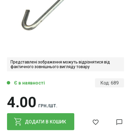
Представлені зображення можуть відрізнятися від
фактичного зовнішнього вигляду товару
Є в наявності
Код:
689
circle
4
00
ГРН./ШТ.
favorite_border
chat_bubble_outline
ДОДАТИ В КОШИК