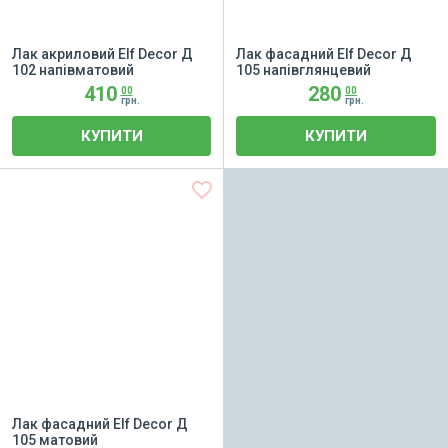
Лак акриловий Elf Decor Д
Лак фасадний Elf Decor Д
102 напівматовий
105 напівглянцевий
410
280
00
00
грн.
грн.
КУПИТИ
КУПИТИ
favorite_border
Лак фасадний Elf Decor Д
105 матовий