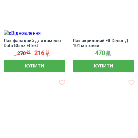
Лак фасадний для каменю
Лак акриловий Elf Decor Д
Dufa Glanz Effekt
101 матовий
216
470
00
00
00
270
грн.
грн.
КУПИТИ
КУПИТИ
favorite_border
favorite_border