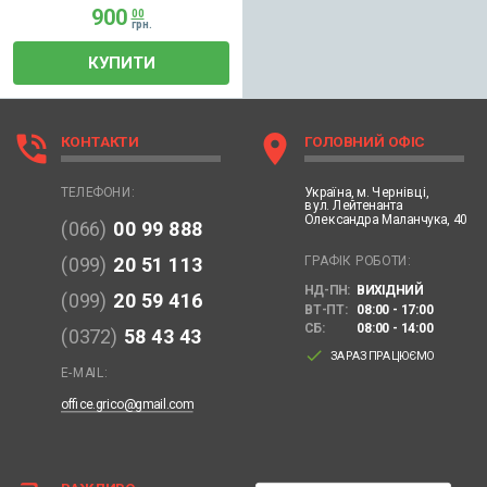
900
00
грн.
КУПИТИ
phone_in_talk
location_on
КОНТАКТИ
ГОЛОВНИЙ ОФІС
Україна,
м. Чернівці,
ТЕЛЕФОНИ:
вул. Лейтенанта
Олександра Маланчука, 40
(066)
00 99 888
ГРАФІК РОБОТИ:
(099)
20 51 113
НД-ПН:
ВИХІДНИЙ
(099)
20 59 416
ВТ-ПТ:
08:00 - 17:00
СБ:
08:00 - 14:00
(0372)
58 43 43
done
ЗАРАЗ ПРАЦЮЄМО
E-MAIL:
office.grico@gmail.com