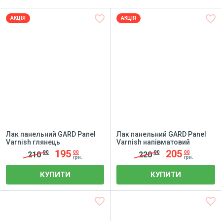
favorite_border
favorite_border
АКЦІЯ
АКЦІЯ
Лак панельний GARD Panel
Лак панельний GARD Panel
Varnish глянець
Varnish напівматовий
195
205
00
00
00
00
210
220
грн.
грн.
КУПИТИ
КУПИТИ
favorite_border
favorite_border