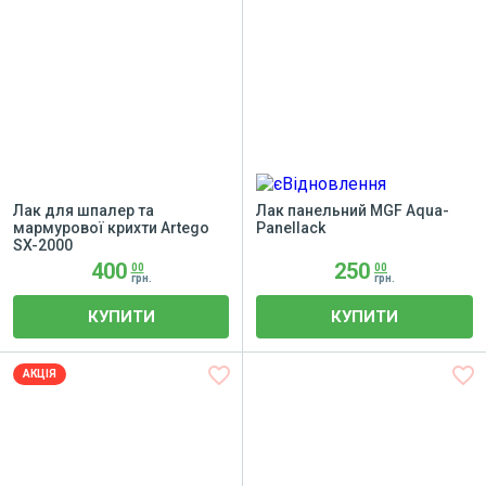
Ельф
Лак для шпалер та
Лак панельний MGF Aqua-
мармурової крихти Artego
Panellack
SX-2000
400
250
00
00
грн.
грн.
КУПИТИ
КУПИТИ
favorite_border
favorite_border
АКЦІЯ