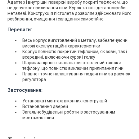
Адаптер і внутрішні поверхні виробу покриті тефлоном, що
не допускає прилипання піни. Курок та інші деталі вироби -
металеві. Конструкція пістолета дозволяє здійснювати його
розбирання, очищення і складання самостійно.
Переваги:
Весь корпус виготовлений з металу, забезпечуючи
високі експлуатаційні характеристики
Корпус повністю покритий тефлоном, як зовні, так і
всередині, включаючи курок і голку
Шарик запірного клапана виготовлений також з
тефлону, що повністю виключає прилипання піни
Плавне і точне налаштування подачі піни за рахунок
регулятора
Застосування:
Установка і монтаж віконних конструкцій
Встановлення дверей
Загальнобудівельні роботи із застосуванням
монтажної піни