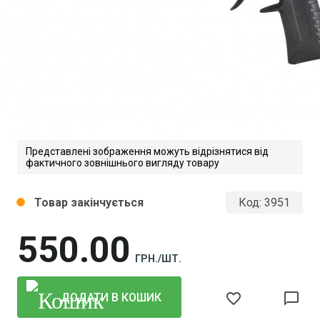
Представлені зображення можуть відрізнятися від
фактичного зовнішнього вигляду товару
Товар закінчується
Код:
3951
circle
550
00
ГРН./ШТ.
favorite_border
chat_bubble_outline
ДОДАТИ В КОШИК