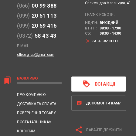
Олександра Маланчука, 40
(066)
00 99 888
ГРАФІК РОБОТИ:
(099)
20 51 113
НД-ПН:
ВИХІДНИЙ
(099)
20 59 416
ВТ-ПТ:
08:00 - 17:00
СБ:
08:00 - 14:00
(0372)
58 43 43
clear
ЗАРАЗ ЗАЧИНЕНО
E-MAIL:
office.grico@gmail.com
ВАЖЛИВО
bookmarks
loyalty
ВСІ АКЦІЇ
ПРО КОМПАНІЮ
chat
ДОПОМОГТИ ВАМ?
ДОСТАВКА ТА ОПЛАТА
ПОВЕРНЕННЯ ТОВАРУ
ПОСТАЧАЛЬНИКАМ
share
ДАВАЙТЕ ДРУЖИТИ:
КЛІЄНТАМ