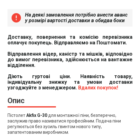
На деякі замовлення потрібно внести аванс
error
у розмірі вартості доставки в обидва боки
Доставку, повернення та комісію перевізника
оплачує покупець. Відправляємо на Поштомати.
Відправлення відер, каністр та мішків, відповідно
до вимог перевізника, здійснюється на вантажне
відділення.
Діють гуртові ціни. Наявність товару,
індивідуальну знижку та умови доставки
узгоджуйте з менеджером.
Вдалих покупок!
Опис
Пістолет
Akfix G-30
для монтажної піни, безперечно,
заслужив право називатися професійним. Подача піни
регулюється без зусиль гвинтом нового типу,
запатентованим виробником.