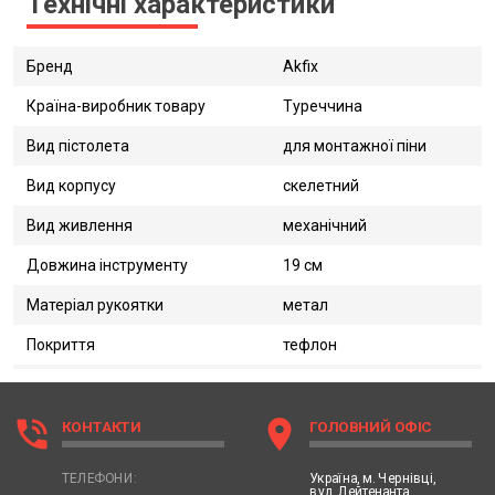
Технічні характеристики
Бренд
Akfix
Країна-виробник товару
Туреччина
Вид пістолета
для монтажної піни
Вид корпусу
скелетний
Вид живлення
механічний
Довжина інструменту
19 см
Матеріал рукоятки
метал
Покриття
тефлон
phone_in_talk
location_on
КОНТАКТИ
ГОЛОВНИЙ ОФІС
Україна,
м. Чернівці,
ТЕЛЕФОНИ:
вул. Лейтенанта