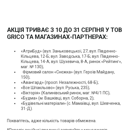
АКЦІЯ ТРИВАЄ З 10 ДО 31 СЕРПНЯ У ТОВ
GRICO ТА МАГАЗИНАХ-ПАРТНЕРАХ:
«АтриБуд» (вул. Заньковецької, 27; вул. Південно-
Кільцева, 12-Б; вул. Заводська, 17-Б; вул. Південно-
Кільцева, 14-А; вул. Шухевича, 8-А, ринок «Рейтинг»,
маг. № 130);
Фірмовий салон «Снєжка» (вул. Героїв Майдану,
150);
«Авангард» (просп. Незалежності, 68-Б);
«Все Шпакльово» (вул. Руська, 235);
«Вікторія» (Калинівський ринок, маг. №4/1 ПС);
«Будма» (м. Вашківці, вул. Соборна, 2);
«Будівельні матеріали» (с. Мамаївці, вул. Шевченка,
31-Д).
Покваптесь, адже кількість товарів обмежена.
*Перелік акційної продукції запитуйте у менеджерів.