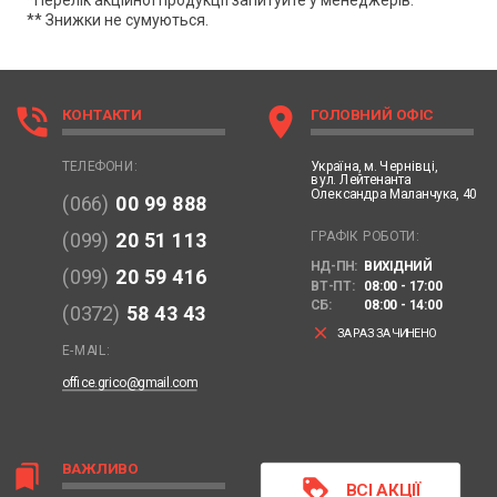
** Знижки не сумуються.
phone_in_talk
location_on
КОНТАКТИ
ГОЛОВНИЙ ОФІС
Україна,
м. Чернівці,
ТЕЛЕФОНИ:
вул. Лейтенанта
Олександра Маланчука, 40
(066)
00 99 888
ГРАФІК РОБОТИ:
(099)
20 51 113
НД-ПН:
ВИХІДНИЙ
(099)
20 59 416
ВТ-ПТ:
08:00 - 17:00
СБ:
08:00 - 14:00
(0372)
58 43 43
clear
ЗАРАЗ ЗАЧИНЕНО
E-MAIL:
office.grico@gmail.com
ВАЖЛИВО
bookmarks
loyalty
ВСІ АКЦІЇ