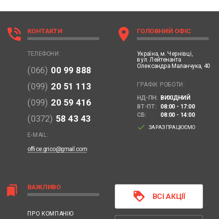
phone_in_talk
location_on
КОНТАКТИ
ГОЛОВНИЙ ОФІС
Україна,
м. Чернівці,
ТЕЛЕФОНИ:
вул. Лейтенанта
Олександра Маланчука, 40
(066)
00 99 888
ГРАФІК РОБОТИ:
(099)
20 51 113
НД-ПН:
ВИХІДНИЙ
(099)
20 59 416
ВТ-ПТ:
08:00 - 17:00
СБ:
08:00 - 14:00
(0372)
58 43 43
done
ЗАРАЗ ПРАЦЮЄМО
E-MAIL:
office.grico@gmail.com
ВАЖЛИВО
bookmarks
loyalty
ВСІ АКЦІЇ
ПРО КОМПАНІЮ